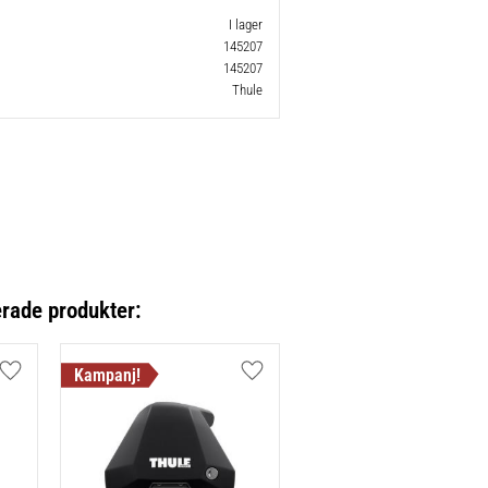
I lager
145207
145207
Thule
erade produkter:
Lägg till i favoriter
Lägg till i favoriter