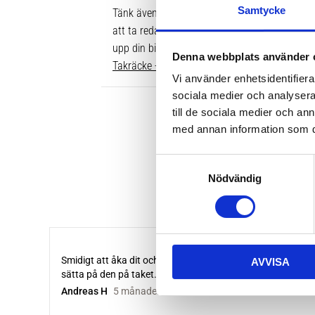
Samtycke
Tänk även på att dina rör över taket behöver v
att ta reda på vilken längd du ska ha är att gå
upp din bil. Där ser du enkelt vilken längd so
Denna webbplats använder 
Takräcke - kompletta paket >>
Vi använder enhetsidentifierar
sociala medier och analysera 
till de sociala medier och a
med annan information som du 
S
Nödvändig
a
m
t
y
c
AVVISA
k
e
s
v