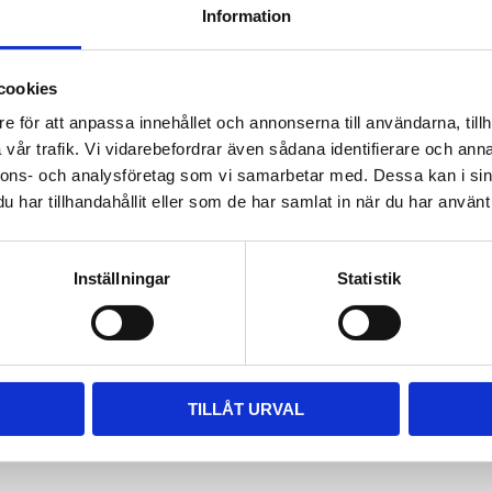
Information
ara i rätt längd. Enklaste sättet
 till våra kompletta paket, leta
m passar.
cookies
e för att anpassa innehållet och annonserna till användarna, tillh
vår trafik. Vi vidarebefordrar även sådana identifierare och anna
nnons- och analysföretag som vi samarbetar med. Dessa kan i sin
har tillhandahållit eller som de har samlat in när du har använt 
Inställningar
Statistik
TILLÅT URVAL