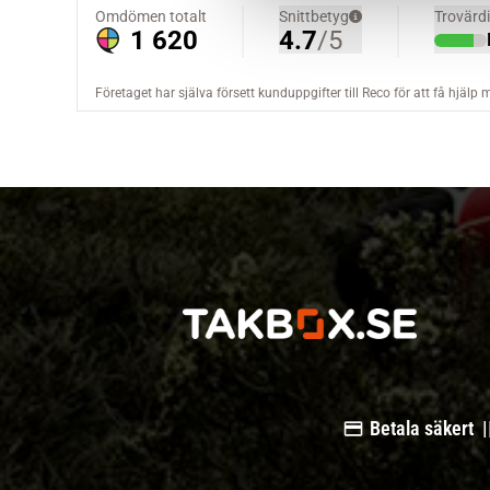
a
l
Betala säkert |