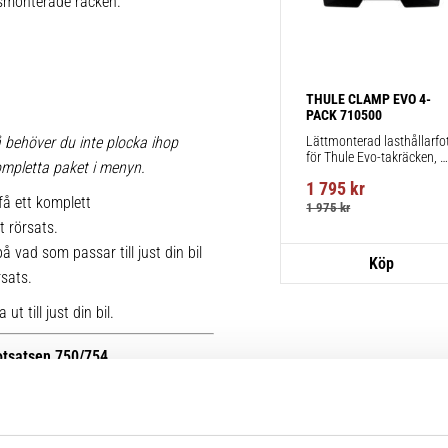
iksmonterade räcken.
THULE CLAMP EVO 4-
PACK 710500
Lättmonterad lasthållarfot
 behöver du inte plocka ihop
för Thule Evo-takräcken, 
 kompletta paket i menyn.
för fordon utan befintliga 
1 795
kr
fästpunkter för takräcke 
få ett komplett
eller fabriksmonterade 
1 975
kr
räcken.
t rörsats.
 vad som passar till just din bil
rsats.
t till just din bil.
fotsatsen 750/754.
r kan du se bilder på de äldre
ttera med nya kitsatser >>