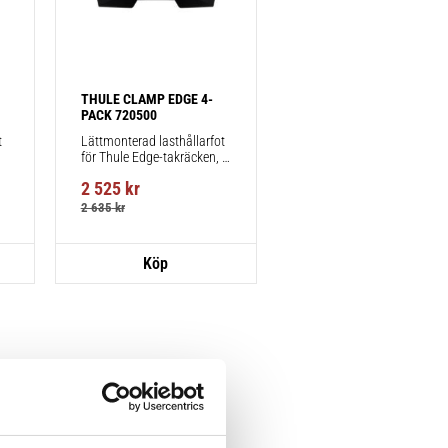
THULE CLAMP EDGE 4-
PACK 720500
 
Lättmonterad lasthållarfot 
för Thule Edge-takräcken, 
för fordon utan befintliga 
2 525
kr
fästpunkter för takräcke 
eller fabriksmonterade 
2 635
kr
räcken.