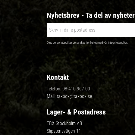
Nyhetsbrev - Ta del av nyhete
Dina personuppgifter behandlas i enlighet med vår
integritetspolicy
.
Kontakt
Telefon:
08-410 967 00
Mail:
takbox@takbox.se
Lager- & Postadress
TBX Stockholm AB
Slipstensvägen 11