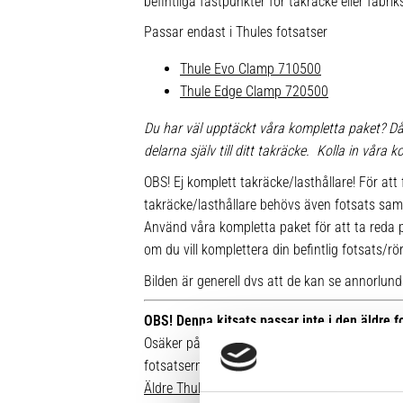
befintliga fästpunkter för takräcke eller fabr
Passar endast i Thules fotsatser
Thule Evo Clamp 710500
Thule Edge Clamp 720500
Du har väl upptäckt våra kompletta paket? Då
delarna själv till ditt takräcke. Kolla in våra
OBS! Ej komplett takräcke/lasthållare! För att 
takräcke/lasthållare behövs även fotsats sam
Använd våra kompletta paket för att ta reda på
om du vill komplettera din befintlig fotsats/rö
Bilden är generell dvs att de kan se annorlunda u
OBS! Denna kitsats passar inte i den äldre 
Osäker på vilken fot du har sedan tidigare? Hä
fotsatserna:
Äldre Thule fotsatser som inte går att komple