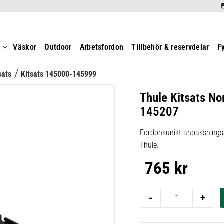
t
Väskor
Outdoor
Arbetsfordon
Tillbehör & reservdelar
F
sats
Kitsats 145000-145999
Thule Kitsats No
145207
Fordonsunikt anpassningsk
Thule.
765
kr
-
+