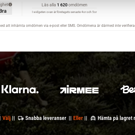
|
Välj
||
Snabba leveranser ||
Eller
||
Hämta på lagret