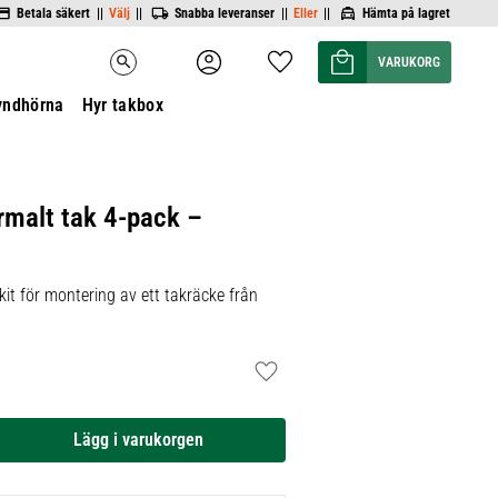
Betala säkert ||
Välj
||
Snabba leveranser ||
Eller
||
Hämta på lagret
Kundvagn
Favoriter
search
yndhörna
Hyr takbox
rmalt tak 4-pack –
it för montering av ett takräcke från
Lägg till i favoriter