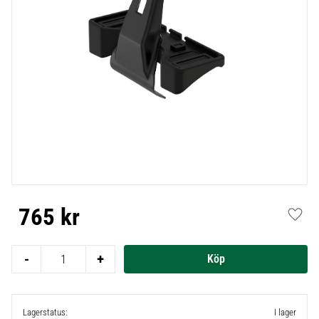
765
kr
Lägg t
-
+
Lagerstatus
I lager