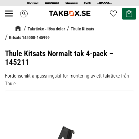
Kundvag
Favoriter
search
Meny
Takräcke - lösa delar
Thule Kitsats
Kitsats 145000-145999
Thule Kitsats Normalt tak 4-pack –
145211
Fordonsunikt anpassningskit för montering av ett takräcke från
Thule.