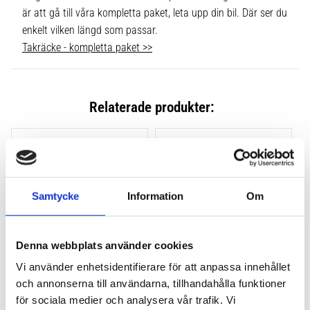
är att gå till våra kompletta paket, leta upp din bil. Där ser du
enkelt vilken längd som passar.
Takräcke - kompletta paket >>
Relaterade produkter:
Lägg till i favoriter
Lägg till
Samtycke
Information
Om
Denna webbplats använder cookies
Vi använder enhetsidentifierare för att anpassa innehållet
och annonserna till användarna, tillhandahålla funktioner
THULE CLAMP EVO 4-
THULE CLAMP EDGE 4-
PACK 710500
PACK 720500
för sociala medier och analysera vår trafik. Vi