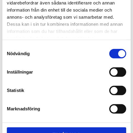
Lättmonterad 
Lättmonterad 
vidarebefordrar även sådana identifierare och annan
lasthållarfot för Thule Evo-
lasthållarfot för Thule 
information från din enhet till de sociala medier och
takräcken, för fordon utan 
Edge-takräcken, för 
1 795
kr
2 525
kr
befintliga fästpunkter för 
fordon utan befintliga 
annons- och analysföretag som vi samarbetar med.
takräcke eller 
fästpunkter för takräcke 
1 975
kr
2 635
kr
Dessa kan i sin tur kombinera informationen med annan
fabriksmonterade räcken.
eller fabriksmonterade 
räcken.
information som du har tillhandahållit eller som de har
samlat in när du har använt deras tjänster.
S
Nödvändig
a
m
t
Inställningar
y
c
k
Statistik
e
s
Marknadsföring
v
a
l