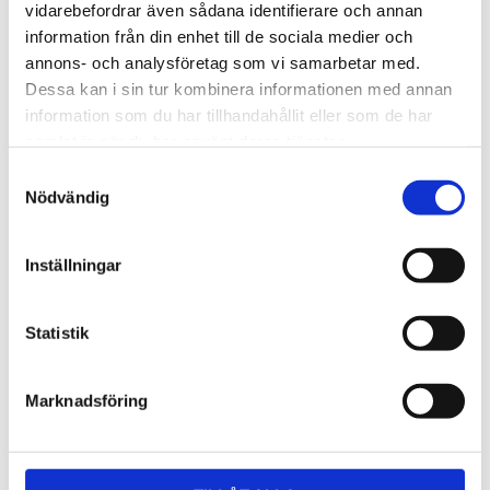
Lättmonterad 
Lättmonterad 
vidarebefordrar även sådana identifierare och annan
lasthållarfot för Thule Evo-
lasthållarfot för Thule 
information från din enhet till de sociala medier och
takräcken, för fordon utan 
Edge-takräcken, för 
1 795
kr
2 525
kr
befintliga fästpunkter för 
fordon utan befintliga 
annons- och analysföretag som vi samarbetar med.
takräcke eller 
fästpunkter för takräcke 
1 975
kr
2 635
kr
Dessa kan i sin tur kombinera informationen med annan
fabriksmonterade räcken.
eller fabriksmonterade 
räcken.
information som du har tillhandahållit eller som de har
samlat in när du har använt deras tjänster.
S
Nödvändig
a
m
t
Inställningar
y
c
k
Statistik
e
s
Marknadsföring
v
a
l