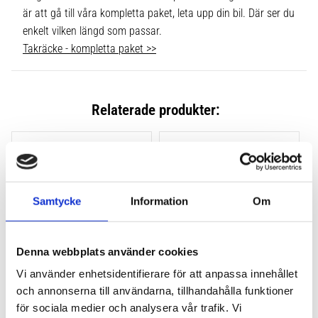
är att gå till våra kompletta paket, leta upp din bil. Där ser du
enkelt vilken längd som passar.
Takräcke - kompletta paket >>
Relaterade produkter:
Lägg till i favoriter
Lägg till
Samtycke
Information
Om
Denna webbplats använder cookies
Vi använder enhetsidentifierare för att anpassa innehållet
och annonserna till användarna, tillhandahålla funktioner
THULE CLAMP EVO 4-
THULE CLAMP EDGE 4-
PACK 710500
PACK 720500
för sociala medier och analysera vår trafik. Vi