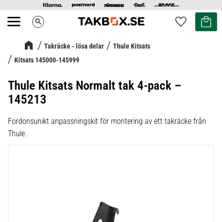
Kundvag
Favoriter
search
Meny
Takräcke - lösa delar
Thule Kitsats
Kitsats 145000-145999
Thule Kitsats Normalt tak 4-pack –
145213
Fordonsunikt anpassningskit för montering av ett takräcke från
Thule.