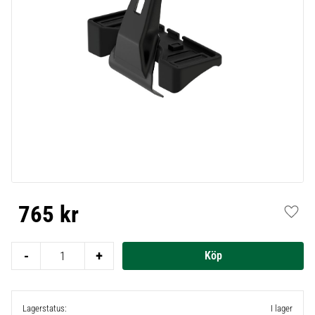
765
kr
Lägg t
-
+
Lagerstatus
I lager