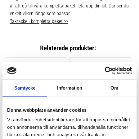
är att gå till våra kompletta paket, leta upp din bil. Där ser du
enkelt vilken längd som passar.
Takräcke - kompletta paket >>
Relaterade produkter:
Lägg till i favoriter
Lägg till
Samtycke
Information
Om
Denna webbplats använder cookies
Vi använder enhetsidentifierare för att anpassa innehållet
och annonserna till användarna, tillhandahålla funktioner
THULE CLAMP EVO 4-
THULE CLAMP EDGE 4-
PACK 710500
PACK 720500
för sociala medier och analysera vår trafik. Vi