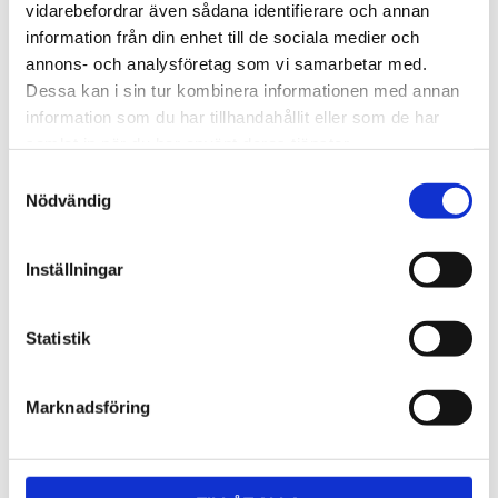
Lättmonterad 
Lättmonterad 
vidarebefordrar även sådana identifierare och annan
lasthållarfot för Thule Evo-
lasthållarfot för Thule 
information från din enhet till de sociala medier och
takräcken, för fordon utan 
Edge-takräcken, för 
1 795
kr
2 525
kr
befintliga fästpunkter för 
fordon utan befintliga 
annons- och analysföretag som vi samarbetar med.
takräcke eller 
fästpunkter för takräcke 
1 975
kr
2 635
kr
Dessa kan i sin tur kombinera informationen med annan
fabriksmonterade räcken.
eller fabriksmonterade 
räcken.
information som du har tillhandahållit eller som de har
samlat in när du har använt deras tjänster.
S
Nödvändig
a
m
t
Inställningar
y
c
k
Statistik
e
s
Marknadsföring
v
a
l