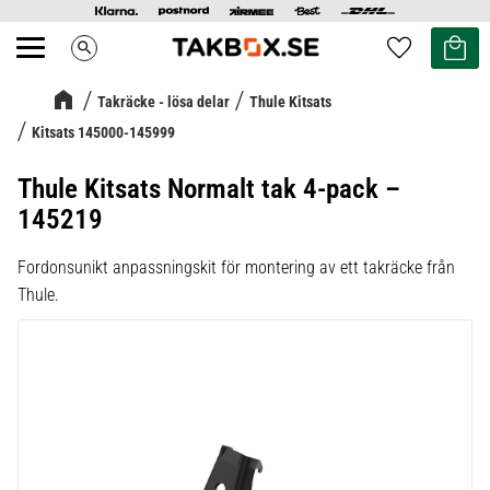
Kundvag
Favoriter
search
Meny
Takräcke - lösa delar
Thule Kitsats
Kitsats 145000-145999
Thule Kitsats Normalt tak 4-pack –
145219
Fordonsunikt anpassningskit för montering av ett takräcke från
Thule.