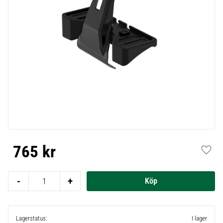
765
kr
Lägg t
-
+
Lagerstatus
I lager