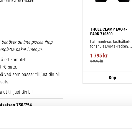
iksmonterade räcken.
THULE CLAMP EVO 4-
PACK 710500
Lättmonterad lasthållarfot
 behöver du inte plocka ihop
för Thule Evo-takräcken, 
 kompletta paket i menyn.
för fordon utan befintliga 
1 795
kr
fästpunkter för takräcke 
få ett komplett
eller fabriksmonterade 
1 975
kr
räcken.
t rörsats.
 vad som passar till just din bil
rsats.
t till just din bil.
fotsatsen 750/754.
r kan du se bilder på de äldre
ttera med nya kitsatser >>