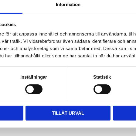
Information
ara i rätt längd. Enklaste sättet
 till våra kompletta paket, leta
m passar.
cookies
e för att anpassa innehållet och annonserna till användarna, tillh
vår trafik. Vi vidarebefordrar även sådana identifierare och anna
nnons- och analysföretag som vi samarbetar med. Dessa kan i sin
har tillhandahållit eller som de har samlat in när du har använt 
Inställningar
Statistik
TILLÅT URVAL