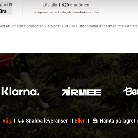
|
Välj
||
Snabba leveranser ||
Eller
||
Hämta på lagret