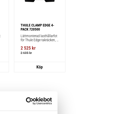
THULE CLAMP EDGE 4-
PACK 720500
 
Lättmonterad lasthållarfot 
för Thule Edge-takräcken, 
för fordon utan befintliga 
2 525
kr
fästpunkter för takräcke 
eller fabriksmonterade 
2 635
kr
räcken.