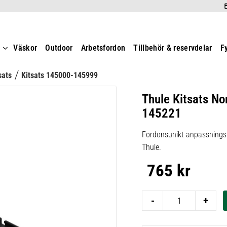
t
Väskor
Outdoor
Arbetsfordon
Tillbehör & reservdelar
F
sats
Kitsats 145000-145999
Thule Kitsats No
145221
Fordonsunikt anpassningsk
Thule.
765
kr
-
+