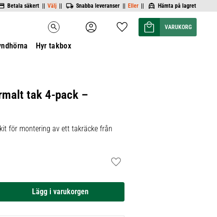
Betala säkert ||
Välj
||
Snabba leveranser ||
Eller
||
Hämta på lagret
Kundvagn
Favoriter
search
yndhörna
Hyr takbox
rmalt tak 4-pack –
it för montering av ett takräcke från
Lägg till i favoriter