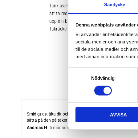
Samtycke
Tänk även på att dina rör över taket behöver v
att ta reda på vilken längd du ska ha är att gå
upp din bil. Där ser du enkelt vilken längd so
Denna webbplats använder 
Takräcke - kompletta paket >>
Vi använder enhetsidentifierar
sociala medier och analysera 
till de sociala medier och a
med annan information som du 
S
Nödvändig
a
m
t
y
c
AVVISA
k
e
s
v