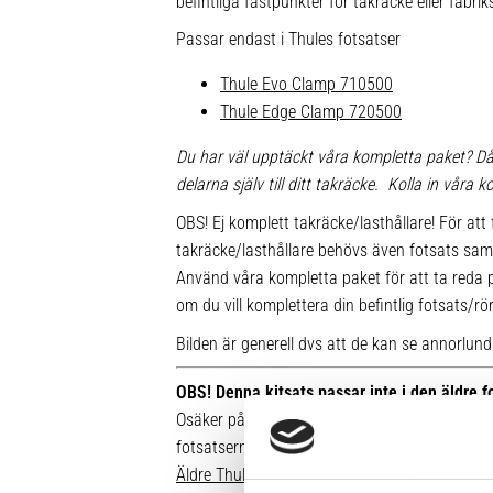
befintliga fästpunkter för takräcke eller fabr
Passar endast i Thules fotsatser
Thule Evo Clamp 710500
Thule Edge Clamp 720500
Du har väl upptäckt våra kompletta paket? Då
delarna själv till ditt takräcke. Kolla in våra
OBS! Ej komplett takräcke/lasthållare! För att 
takräcke/lasthållare behövs även fotsats sam
Använd våra kompletta paket för att ta reda på
om du vill komplettera din befintlig fotsats/rö
Bilden är generell dvs att de kan se annorlunda u
OBS! Denna kitsats passar inte i den äldre 
Osäker på vilken fot du har sedan tidigare? Hä
fotsatserna:
Äldre Thule fotsatser som inte går att komple