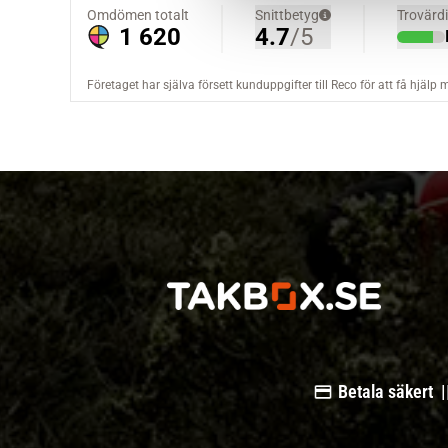
a
l
Betala säkert |