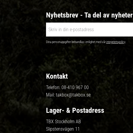
Nyhetsbrev - Ta del av nyhete
Dina personuppgifter behandlas i enlighet med vår
integritetspolicy
.
Kontakt
Telefon:
08-410 967 00
Mail:
takbox@takbox.se
Lager- & Postadress
TBX Stockholm AB
Slipstensvägen 11