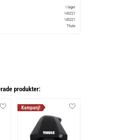
I lager
145221
145221
Thule
erade produkter:
Lägg till i favoriter
Lägg till i favoriter