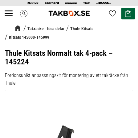
Kundvag
Favoriter
search
Meny
Takräcke - lösa delar
Thule Kitsats
Kitsats 145000-145999
Thule Kitsats Normalt tak 4-pack –
145224
Fordonsunikt anpassningskit för montering av ett takräcke från
Thule.