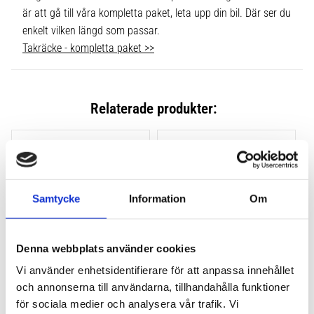
är att gå till våra kompletta paket, leta upp din bil. Där ser du
enkelt vilken längd som passar.
Takräcke - kompletta paket >>
Relaterade produkter:
Lägg till i favoriter
Lägg till
Samtycke
Information
Om
Denna webbplats använder cookies
Vi använder enhetsidentifierare för att anpassa innehållet
och annonserna till användarna, tillhandahålla funktioner
THULE CLAMP EVO 4-
THULE CLAMP EDGE 4-
PACK 710500
PACK 720500
för sociala medier och analysera vår trafik. Vi