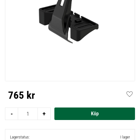
765
kr
Lägg t
-
+
Lagerstatus
I lager