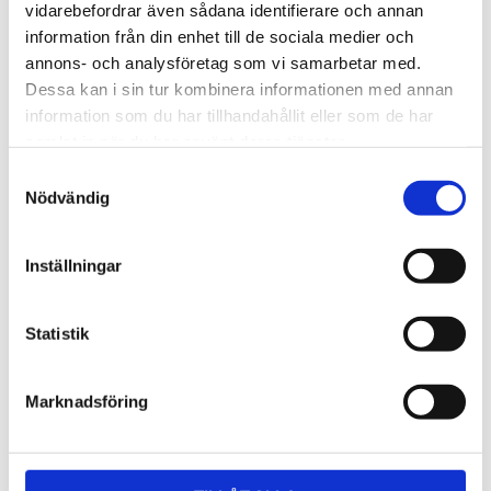
Lättmonterad 
Lättmonterad 
vidarebefordrar även sådana identifierare och annan
lasthållarfot för Thule Evo-
lasthållarfot för Thule 
information från din enhet till de sociala medier och
takräcken, för fordon utan 
Edge-takräcken, för 
1 795
kr
2 525
kr
befintliga fästpunkter för 
fordon utan befintliga 
annons- och analysföretag som vi samarbetar med.
takräcke eller 
fästpunkter för takräcke 
1 975
kr
2 635
kr
Dessa kan i sin tur kombinera informationen med annan
fabriksmonterade räcken.
eller fabriksmonterade 
räcken.
information som du har tillhandahållit eller som de har
samlat in när du har använt deras tjänster.
S
Nödvändig
a
m
t
Inställningar
y
c
k
Statistik
e
s
Marknadsföring
v
a
l