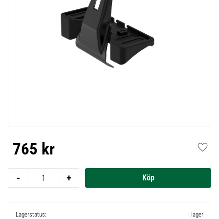
765
kr
Lägg t
-
+
Lagerstatus
I lager