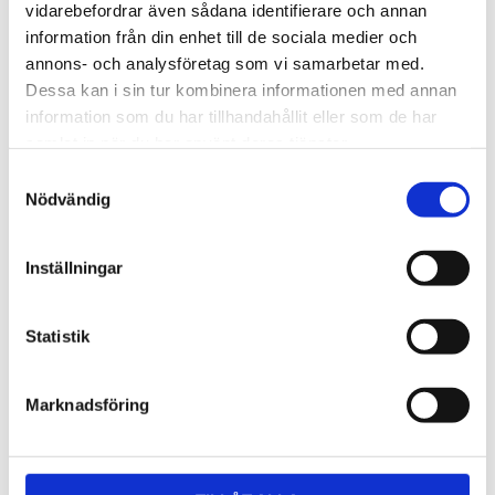
Lättmonterad 
Lättmonterad 
vidarebefordrar även sådana identifierare och annan
lasthållarfot för Thule Evo-
lasthållarfot för Thule 
information från din enhet till de sociala medier och
takräcken, för fordon utan 
Edge-takräcken, för 
1 795
kr
2 525
kr
befintliga fästpunkter för 
fordon utan befintliga 
annons- och analysföretag som vi samarbetar med.
takräcke eller 
fästpunkter för takräcke 
1 975
kr
2 635
kr
Dessa kan i sin tur kombinera informationen med annan
fabriksmonterade räcken.
eller fabriksmonterade 
räcken.
information som du har tillhandahållit eller som de har
samlat in när du har använt deras tjänster.
S
Nödvändig
a
m
t
Inställningar
y
c
k
Statistik
e
s
Marknadsföring
v
a
l