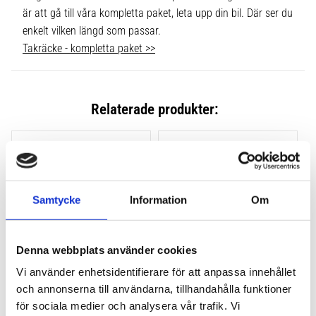
är att gå till våra kompletta paket, leta upp din bil. Där ser du
enkelt vilken längd som passar.
Takräcke - kompletta paket >>
Relaterade produkter:
Lägg till i favoriter
Lägg till
Samtycke
Information
Om
Denna webbplats använder cookies
Vi använder enhetsidentifierare för att anpassa innehållet
och annonserna till användarna, tillhandahålla funktioner
THULE CLAMP EVO 4-
THULE CLAMP EDGE 4-
PACK 710500
PACK 720500
för sociala medier och analysera vår trafik. Vi