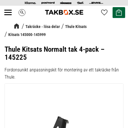
Kundvag
Favoriter
search
Meny
Takräcke - lösa delar
Thule Kitsats
Kitsats 145000-145999
Thule Kitsats Normalt tak 4-pack –
145225
Fordonsunikt anpassningskit för montering av ett takräcke från
Thule.