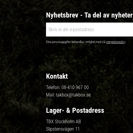
Nyhetsbrev - Ta del av nyhete
Dina personuppgifter behandlas i enlighet med vår
integritetspolicy
.
Kontakt
Telefon:
08-410 967 00
Mail:
takbox@takbox.se
Lager- & Postadress
TBX Stockholm AB
Slipstensvägen 11