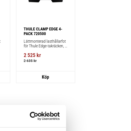
THULE CLAMP EDGE 4-
PACK 720500
 
Lättmonterad lasthållarfot 
för Thule Edge-takräcken, 
för fordon utan befintliga 
2 525
kr
fästpunkter för takräcke 
eller fabriksmonterade 
2 635
kr
räcken.