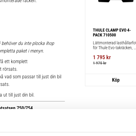
iksmonterade räcken.
THULE CLAMP EVO 4-
PACK 710500
Lättmonterad lasthållarfot
 behöver du inte plocka ihop
för Thule Evo-takräcken, 
 kompletta paket i menyn.
för fordon utan befintliga 
1 795
kr
fästpunkter för takräcke 
få ett komplett
eller fabriksmonterade 
1 975
kr
räcken.
t rörsats.
 vad som passar till just din bil
rsats.
t till just din bil.
fotsatsen 750/754.
r kan du se bilder på de äldre
ttera med nya kitsatser >>