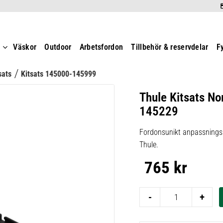
t
Väskor
Outdoor
Arbetsfordon
Tillbehör & reservdelar
F
sats
Kitsats 145000-145999
Thule Kitsats No
145229
Fordonsunikt anpassningsk
Thule.
765
kr
-
+