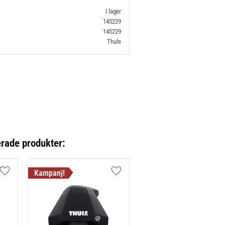
I lager
145229
145229
Thule
erade produkter:
Lägg till i favoriter
Lägg till i favoriter