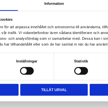
Information
ara i rätt längd. Enklaste sättet
 till våra kompletta paket, leta
m passar.
cookies
e för att anpassa innehållet och annonserna till användarna, tillh
vår trafik. Vi vidarebefordrar även sådana identifierare och anna
nnons- och analysföretag som vi samarbetar med. Dessa kan i sin
har tillhandahållit eller som de har samlat in när du har använt 
Inställningar
Statistik
TILLÅT URVAL