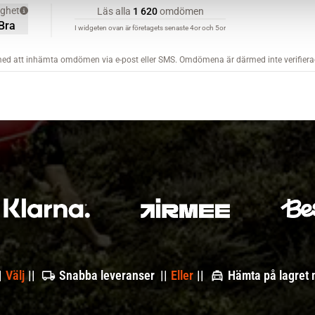
|
Välj
||
Snabba leveranser ||
Eller
||
Hämta på lagret