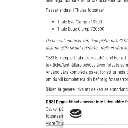
befintliga fästpunkter för takräcke eller fabr
Passar endast i Thules fotsatser
Thule Evo Clamp 710500
Thule Edge Clamp 720500
Du har väl upptäckt våra kompletta paket? Då
delarna själv till ditt takräcke. Kolla in våra
OBS! Ej komplett takräcke/lasthållare! För att 
takräcke/lasthållare behövs även fotsats sam
Använd våra kompletta paket för att ta reda på
om du vill komplettera din befintlig fotsats/rö
Bilden är generell dvs att de kan se annorlunda u
OBS! Denna kitsats passar inte i den äldre 
Osäker på vilken fot du har sedan tidigare? Hä
fotsatserna:
Äldre Thule fotsatser som inte går att komple