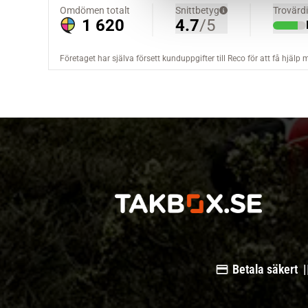
a
l
Betala säkert |