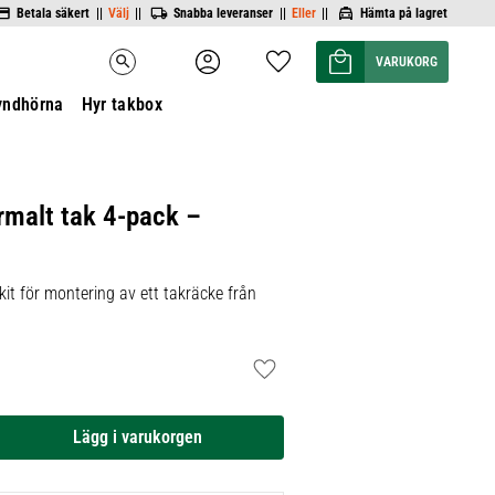
Betala säkert ||
Välj
||
Snabba leveranser ||
Eller
||
Hämta på lagret
Kundvagn
Favoriter
search
yndhörna
Hyr takbox
rmalt tak 4-pack –
it för montering av ett takräcke från
Lägg till i favoriter