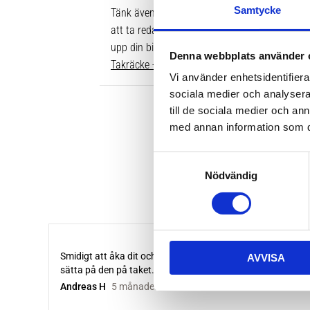
Samtycke
Tänk även på att dina rör över taket behöver v
att ta reda på vilken längd du ska ha är att gå
upp din bil. Där ser du enkelt vilken längd so
Denna webbplats använder 
Takräcke - kompletta paket >>
Vi använder enhetsidentifierar
sociala medier och analysera 
till de sociala medier och a
med annan information som du 
S
Nödvändig
a
m
t
y
c
AVVISA
k
e
s
v