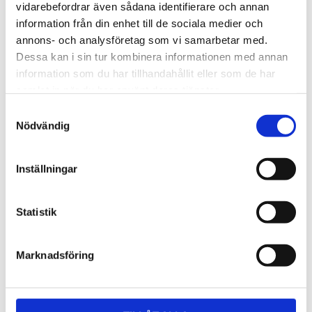
Lättmonterad 
Lättmonterad 
vidarebefordrar även sådana identifierare och annan
lasthållarfot för Thule Evo-
lasthållarfot för Thule 
information från din enhet till de sociala medier och
takräcken, för fordon utan 
Edge-takräcken, för 
1 795
kr
2 525
kr
befintliga fästpunkter för 
fordon utan befintliga 
annons- och analysföretag som vi samarbetar med.
takräcke eller 
fästpunkter för takräcke 
1 975
kr
2 635
kr
Dessa kan i sin tur kombinera informationen med annan
fabriksmonterade räcken.
eller fabriksmonterade 
räcken.
information som du har tillhandahållit eller som de har
samlat in när du har använt deras tjänster.
S
Nödvändig
a
m
t
Inställningar
y
c
k
Statistik
e
s
Marknadsföring
v
a
l