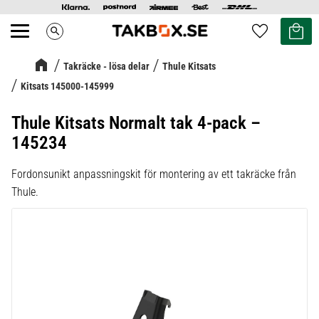
Kundvag
Favoriter
search
Meny
Takräcke - lösa delar
Thule Kitsats
Kitsats 145000-145999
Thule Kitsats Normalt tak 4-pack –
145234
Fordonsunikt anpassningskit för montering av ett takräcke från
Thule.