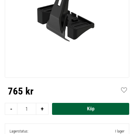
765
kr
Lägg t
-
+
Lagerstatus
I lager