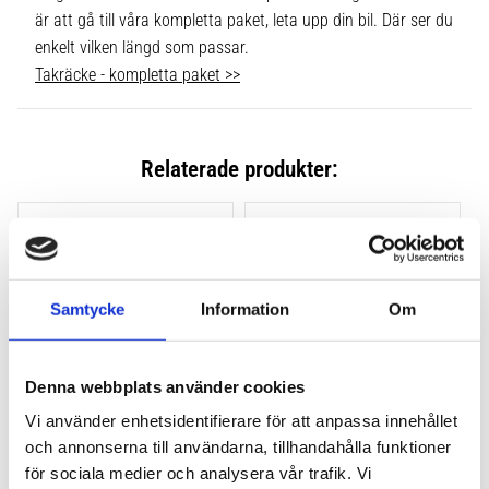
är att gå till våra kompletta paket, leta upp din bil. Där ser du
enkelt vilken längd som passar.
Takräcke - kompletta paket >>
Relaterade produkter:
Lägg till i favoriter
Lägg till
Samtycke
Information
Om
Denna webbplats använder cookies
Vi använder enhetsidentifierare för att anpassa innehållet
och annonserna till användarna, tillhandahålla funktioner
THULE CLAMP EVO 4-
THULE CLAMP EDGE 4-
PACK 710500
PACK 720500
för sociala medier och analysera vår trafik. Vi