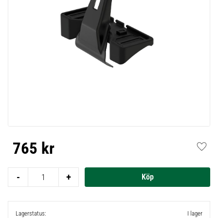
765
kr
Lägg t
-
+
Lagerstatus
I lager