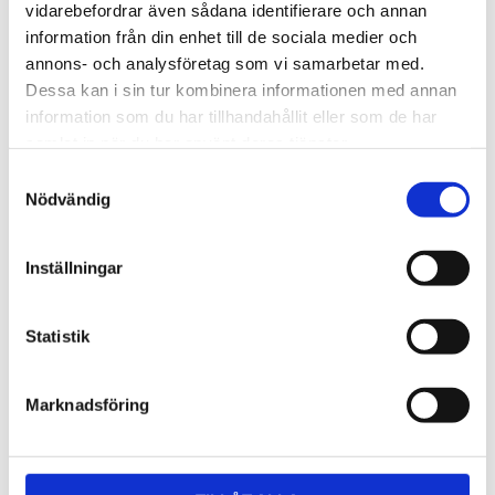
Lättmonterad 
Lättmonterad 
vidarebefordrar även sådana identifierare och annan
lasthållarfot för Thule Evo-
lasthållarfot för Thule 
information från din enhet till de sociala medier och
takräcken, för fordon utan 
Edge-takräcken, för 
1 795
kr
2 525
kr
befintliga fästpunkter för 
fordon utan befintliga 
annons- och analysföretag som vi samarbetar med.
takräcke eller 
fästpunkter för takräcke 
1 975
kr
2 635
kr
Dessa kan i sin tur kombinera informationen med annan
fabriksmonterade räcken.
eller fabriksmonterade 
räcken.
information som du har tillhandahållit eller som de har
samlat in när du har använt deras tjänster.
S
Nödvändig
a
m
t
Inställningar
y
c
k
Statistik
e
s
Marknadsföring
v
a
l