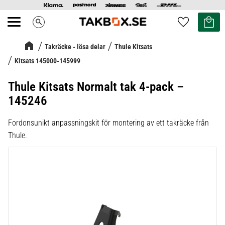
Kundvag
Favoriter
search
Meny
Takräcke - lösa delar
Thule Kitsats
Kitsats 145000-145999
Thule Kitsats Normalt tak 4-pack –
145246
Fordonsunikt anpassningskit för montering av ett takräcke från
Thule.