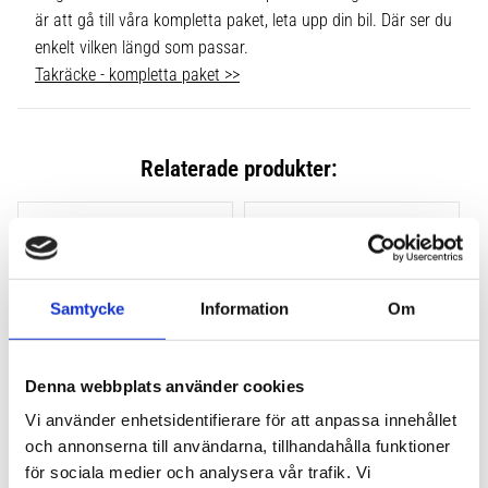
är att gå till våra kompletta paket, leta upp din bil. Där ser du
enkelt vilken längd som passar.
Takräcke - kompletta paket >>
Relaterade produkter:
Lägg till i favoriter
Lägg till
Samtycke
Information
Om
Denna webbplats använder cookies
Vi använder enhetsidentifierare för att anpassa innehållet
och annonserna till användarna, tillhandahålla funktioner
THULE CLAMP EVO 4-
THULE CLAMP EDGE 4-
PACK 710500
PACK 720500
för sociala medier och analysera vår trafik. Vi