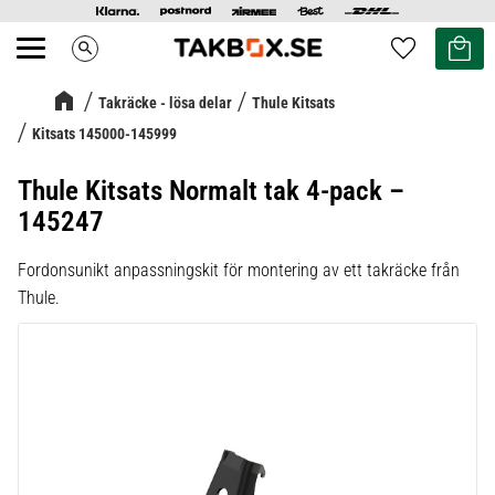
Kundvag
Favoriter
search
Meny
Takräcke - lösa delar
Thule Kitsats
Kitsats 145000-145999
Thule Kitsats Normalt tak 4-pack –
145247
Fordonsunikt anpassningskit för montering av ett takräcke från
Thule.