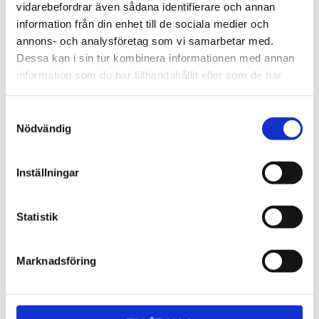
Lättmonterad 
Lättmonterad 
vidarebefordrar även sådana identifierare och annan
lasthållarfot för Thule Evo-
lasthållarfot för Thule 
information från din enhet till de sociala medier och
takräcken, för fordon utan 
Edge-takräcken, för 
1 795
kr
2 525
kr
befintliga fästpunkter för 
fordon utan befintliga 
annons- och analysföretag som vi samarbetar med.
takräcke eller 
fästpunkter för takräcke 
1 975
kr
2 635
kr
Dessa kan i sin tur kombinera informationen med annan
fabriksmonterade räcken.
eller fabriksmonterade 
räcken.
information som du har tillhandahållit eller som de har
samlat in när du har använt deras tjänster.
S
Nödvändig
a
m
t
Inställningar
y
c
k
Statistik
e
s
Marknadsföring
v
a
l