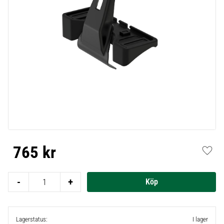
765
kr
Lägg t
-
+
Lagerstatus
I lager