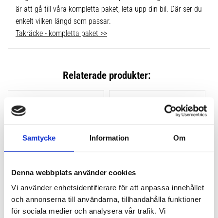
är att gå till våra kompletta paket, leta upp din bil. Där ser du
enkelt vilken längd som passar.
Takräcke - kompletta paket >>
Relaterade produkter:
Lägg till i favoriter
Lägg till
Samtycke
Information
Om
Denna webbplats använder cookies
Vi använder enhetsidentifierare för att anpassa innehållet
och annonserna till användarna, tillhandahålla funktioner
THULE CLAMP EVO 4-
THULE CLAMP EDGE 4-
PACK 710500
PACK 720500
för sociala medier och analysera vår trafik. Vi