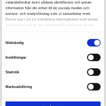
Lättmonterad 
Lättmonterad 
vidarebefordrar även sådana identifierare och annan
lasthållarfot för Thule Evo-
lasthållarfot för Thule 
information från din enhet till de sociala medier och
takräcken, för fordon utan 
Edge-takräcken, för 
1 795
kr
2 525
kr
befintliga fästpunkter för 
fordon utan befintliga 
annons- och analysföretag som vi samarbetar med.
takräcke eller 
fästpunkter för takräcke 
1 975
kr
2 635
kr
Dessa kan i sin tur kombinera informationen med annan
fabriksmonterade räcken.
eller fabriksmonterade 
räcken.
information som du har tillhandahållit eller som de har
samlat in när du har använt deras tjänster.
S
Nödvändig
a
m
t
Inställningar
y
c
k
Statistik
e
s
Marknadsföring
v
a
l