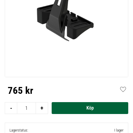
765
kr
Lägg t
-
+
Lagerstatus
I lager