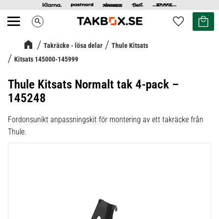
Kundvag
Favoriter
search
Meny
Takräcke - lösa delar
Thule Kitsats
Kitsats 145000-145999
Thule Kitsats Normalt tak 4-pack –
145248
Fordonsunikt anpassningskit för montering av ett takräcke från
Thule.