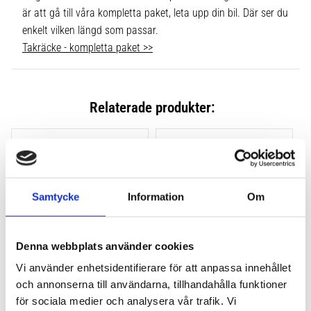
är att gå till våra kompletta paket, leta upp din bil. Där ser du
enkelt vilken längd som passar.
Takräcke - kompletta paket >>
Relaterade produkter:
Lägg till i favoriter
Lägg till
Samtycke
Information
Om
Denna webbplats använder cookies
Vi använder enhetsidentifierare för att anpassa innehållet
och annonserna till användarna, tillhandahålla funktioner
THULE CLAMP EVO 4-
THULE CLAMP EDGE 4-
PACK 710500
PACK 720500
för sociala medier och analysera vår trafik. Vi