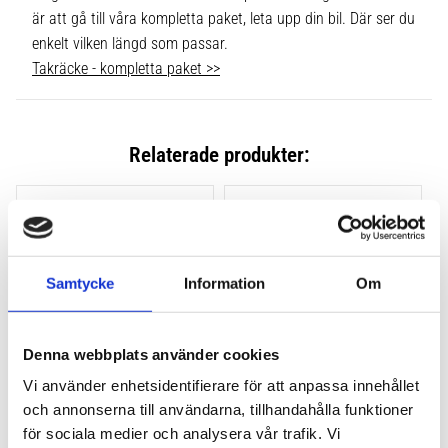
är att gå till våra kompletta paket, leta upp din bil. Där ser du
enkelt vilken längd som passar.
Takräcke - kompletta paket >>
Relaterade produkter:
Lägg till i favoriter
Lägg till
Samtycke
Information
Om
Denna webbplats använder cookies
Vi använder enhetsidentifierare för att anpassa innehållet
och annonserna till användarna, tillhandahålla funktioner
THULE CLAMP EVO 4-
THULE CLAMP EDGE 4-
PACK 710500
PACK 720500
för sociala medier och analysera vår trafik. Vi