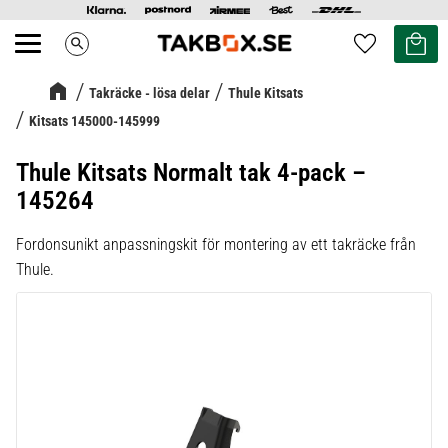
Kundvag
Favoriter
search
Meny
Takräcke - lösa delar
Thule Kitsats
Kitsats 145000-145999
Thule Kitsats Normalt tak 4-pack –
145264
Fordonsunikt anpassningskit för montering av ett takräcke från
Thule.