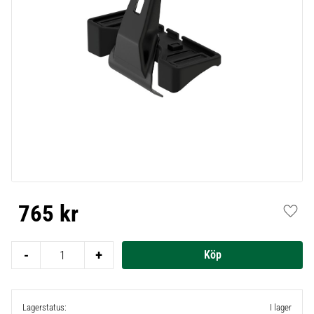
765
kr
Lägg t
-
+
Lagerstatus
I lager