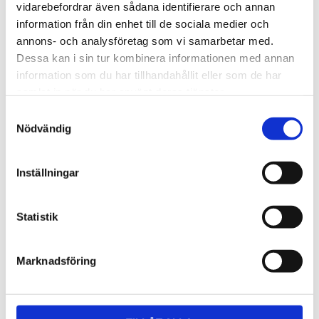
Lättmonterad 
Lättmonterad 
vidarebefordrar även sådana identifierare och annan
lasthållarfot för Thule Evo-
lasthållarfot för Thule 
information från din enhet till de sociala medier och
takräcken, för fordon utan 
Edge-takräcken, för 
1 795
kr
2 525
kr
befintliga fästpunkter för 
fordon utan befintliga 
annons- och analysföretag som vi samarbetar med.
takräcke eller 
fästpunkter för takräcke 
1 975
kr
2 635
kr
Dessa kan i sin tur kombinera informationen med annan
fabriksmonterade räcken.
eller fabriksmonterade 
räcken.
information som du har tillhandahållit eller som de har
samlat in när du har använt deras tjänster.
S
Nödvändig
a
m
t
Inställningar
y
c
k
Statistik
e
s
Marknadsföring
v
a
l