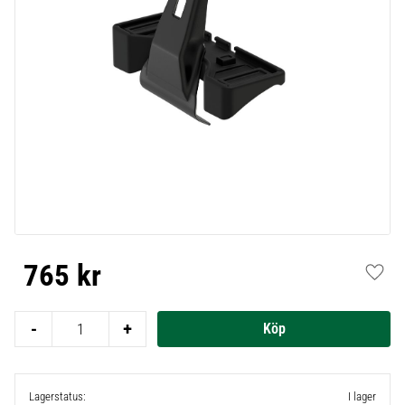
765
kr
Lägg t
-
+
Lagerstatus
I lager