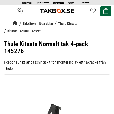
Kundvag
Favoriter
search
Meny
Takräcke - lösa delar
Thule Kitsats
Kitsats 145000-145999
Thule Kitsats Normalt tak 4-pack –
145276
Fordonsunikt anpassningskit för montering av ett takräcke från
Thule.