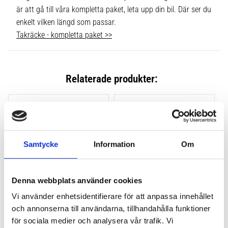
är att gå till våra kompletta paket, leta upp din bil. Där ser du
enkelt vilken längd som passar.
Takräcke - kompletta paket >>
Relaterade produkter:
Lägg till i favoriter
Lägg till
Samtycke
Information
Om
Denna webbplats använder cookies
Vi använder enhetsidentifierare för att anpassa innehållet
och annonserna till användarna, tillhandahålla funktioner
THULE CLAMP EVO 4-
THULE CLAMP EDGE 4-
PACK 710500
PACK 720500
för sociala medier och analysera vår trafik. Vi