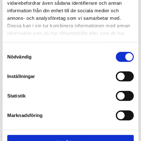
Lättmonterad 
Lättmonterad 
vidarebefordrar även sådana identifierare och annan
lasthållarfot för Thule Evo-
lasthållarfot för Thule 
information från din enhet till de sociala medier och
takräcken, för fordon utan 
Edge-takräcken, för 
1 795
kr
2 525
kr
befintliga fästpunkter för 
fordon utan befintliga 
annons- och analysföretag som vi samarbetar med.
takräcke eller 
fästpunkter för takräcke 
1 975
kr
2 635
kr
Dessa kan i sin tur kombinera informationen med annan
fabriksmonterade räcken.
eller fabriksmonterade 
räcken.
information som du har tillhandahållit eller som de har
samlat in när du har använt deras tjänster.
S
Nödvändig
a
m
t
Inställningar
y
c
k
Statistik
e
s
Marknadsföring
v
a
l