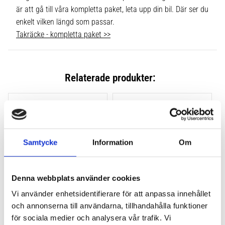
är att gå till våra kompletta paket, leta upp din bil. Där ser du
enkelt vilken längd som passar.
Takräcke - kompletta paket >>
Relaterade produkter:
Lägg till i favoriter
Lägg till
Samtycke
Information
Om
Denna webbplats använder cookies
Vi använder enhetsidentifierare för att anpassa innehållet
och annonserna till användarna, tillhandahålla funktioner
THULE CLAMP EVO 4-
THULE CLAMP EDGE 4-
PACK 710500
PACK 720500
för sociala medier och analysera vår trafik. Vi