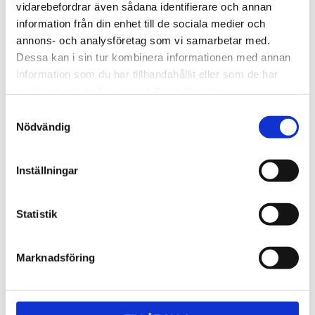
Lättmonterad 
Lättmonterad 
vidarebefordrar även sådana identifierare och annan
lasthållarfot för Thule Evo-
lasthållarfot för Thule 
information från din enhet till de sociala medier och
takräcken, för fordon utan 
Edge-takräcken, för 
1 795
kr
2 525
kr
befintliga fästpunkter för 
fordon utan befintliga 
annons- och analysföretag som vi samarbetar med.
takräcke eller 
fästpunkter för takräcke 
1 975
kr
2 635
kr
Dessa kan i sin tur kombinera informationen med annan
fabriksmonterade räcken.
eller fabriksmonterade 
räcken.
information som du har tillhandahållit eller som de har
samlat in när du har använt deras tjänster.
S
Nödvändig
a
m
t
Inställningar
y
c
k
Statistik
e
s
Marknadsföring
v
a
l