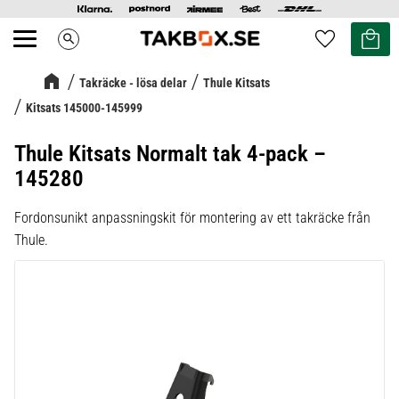
Kundvag
Favoriter
search
Meny
Takräcke - lösa delar
Thule Kitsats
Kitsats 145000-145999
Thule Kitsats Normalt tak 4-pack –
145280
Fordonsunikt anpassningskit för montering av ett takräcke från
Thule.