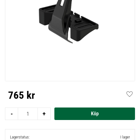
765
kr
Lägg t
-
+
Lagerstatus
I lager