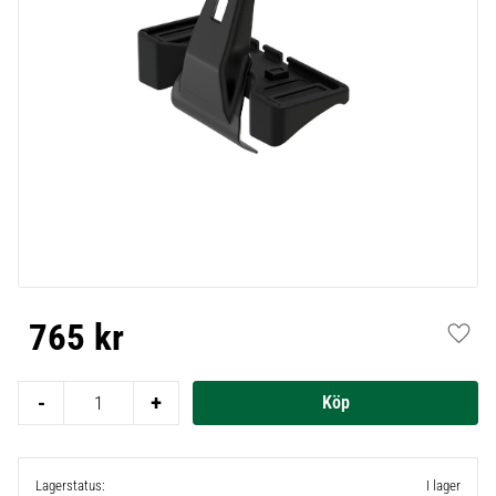
765
kr
Lägg t
-
+
Lagerstatus
I lager