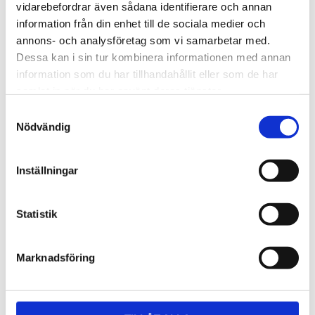
Lättmonterad 
Lättmonterad 
vidarebefordrar även sådana identifierare och annan
lasthållarfot för Thule Evo-
lasthållarfot för Thule 
information från din enhet till de sociala medier och
takräcken, för fordon utan 
Edge-takräcken, för 
1 795
kr
2 525
kr
befintliga fästpunkter för 
fordon utan befintliga 
annons- och analysföretag som vi samarbetar med.
takräcke eller 
fästpunkter för takräcke 
1 975
kr
2 635
kr
Dessa kan i sin tur kombinera informationen med annan
fabriksmonterade räcken.
eller fabriksmonterade 
räcken.
information som du har tillhandahållit eller som de har
samlat in när du har använt deras tjänster.
S
Nödvändig
a
m
t
Inställningar
y
c
k
Statistik
e
s
Marknadsföring
v
a
l