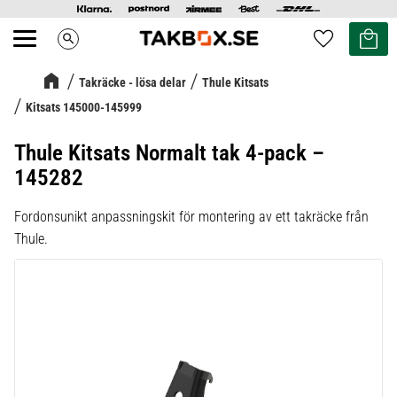
Kundvag
Favoriter
search
Meny
Takräcke - lösa delar
Thule Kitsats
Kitsats 145000-145999
Thule Kitsats Normalt tak 4-pack –
145282
Fordonsunikt anpassningskit för montering av ett takräcke från
Thule.