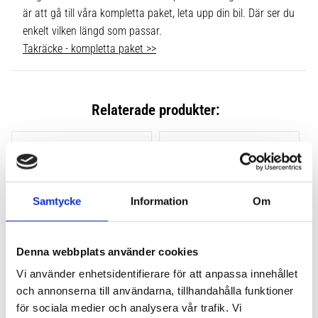
är att gå till våra kompletta paket, leta upp din bil. Där ser du
enkelt vilken längd som passar.
Takräcke - kompletta paket >>
Relaterade produkter:
Lägg till i favoriter
Lägg till
Samtycke
Information
Om
Denna webbplats använder cookies
Vi använder enhetsidentifierare för att anpassa innehållet
och annonserna till användarna, tillhandahålla funktioner
THULE CLAMP EVO 4-
THULE CLAMP EDGE 4-
PACK 710500
PACK 720500
för sociala medier och analysera vår trafik. Vi