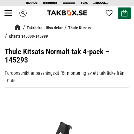
Kundvag
Favoriter
search
Meny
Takräcke - lösa delar
Thule Kitsats
Kitsats 145000-145999
Thule Kitsats Normalt tak 4-pack –
145293
Fordonsunikt anpassningskit för montering av ett takräcke från
Thule.