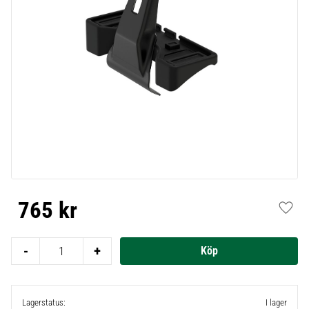
765
kr
Lägg t
-
+
Lagerstatus
I lager