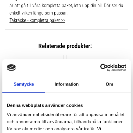
är att gå till våra kompletta paket, leta upp din bil. Där ser du
enkelt vilken längd som passar.
Takräcke - kompletta paket >>
Relaterade produkter:
Lägg till i favoriter
Lägg till
Samtycke
Information
Om
Denna webbplats använder cookies
Vi använder enhetsidentifierare för att anpassa innehållet
och annonserna till användarna, tillhandahålla funktioner
THULE CLAMP EVO 4-
THULE CLAMP EDGE 4-
PACK 710500
PACK 720500
för sociala medier och analysera vår trafik. Vi