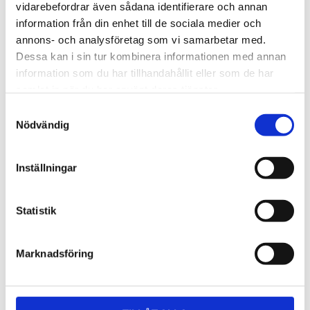
Lättmonterad 
Lättmonterad 
vidarebefordrar även sådana identifierare och annan
lasthållarfot för Thule Evo-
lasthållarfot för Thule 
information från din enhet till de sociala medier och
takräcken, för fordon utan 
Edge-takräcken, för 
1 795
kr
2 525
kr
befintliga fästpunkter för 
fordon utan befintliga 
annons- och analysföretag som vi samarbetar med.
takräcke eller 
fästpunkter för takräcke 
1 975
kr
2 635
kr
Dessa kan i sin tur kombinera informationen med annan
fabriksmonterade räcken.
eller fabriksmonterade 
räcken.
information som du har tillhandahållit eller som de har
samlat in när du har använt deras tjänster.
S
Nödvändig
a
m
t
Inställningar
y
c
k
Statistik
e
s
Marknadsföring
v
a
l