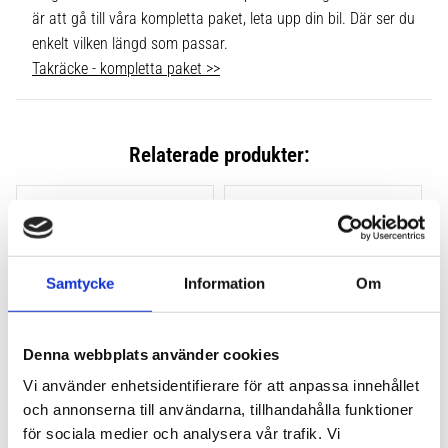
är att gå till våra kompletta paket, leta upp din bil. Där ser du
enkelt vilken längd som passar.
Takräcke - kompletta paket >>
Relaterade produkter:
Lägg till i favoriter
Lägg till
Samtycke
Information
Om
Denna webbplats använder cookies
Vi använder enhetsidentifierare för att anpassa innehållet
och annonserna till användarna, tillhandahålla funktioner
THULE CLAMP EVO 4-
THULE CLAMP EDGE 4-
PACK 710500
PACK 720500
för sociala medier och analysera vår trafik. Vi