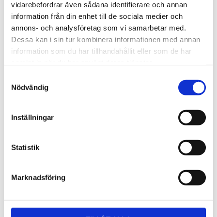
Lättmonterad 
Lättmonterad 
vidarebefordrar även sådana identifierare och annan
lasthållarfot för Thule Evo-
lasthållarfot för Thule 
information från din enhet till de sociala medier och
takräcken, för fordon utan 
Edge-takräcken, för 
1 795
kr
2 525
kr
befintliga fästpunkter för 
fordon utan befintliga 
annons- och analysföretag som vi samarbetar med.
takräcke eller 
fästpunkter för takräcke 
1 975
kr
2 635
kr
Dessa kan i sin tur kombinera informationen med annan
fabriksmonterade räcken.
eller fabriksmonterade 
räcken.
information som du har tillhandahållit eller som de har
samlat in när du har använt deras tjänster.
S
Nödvändig
a
m
t
Inställningar
y
c
k
Statistik
e
s
Marknadsföring
v
a
l