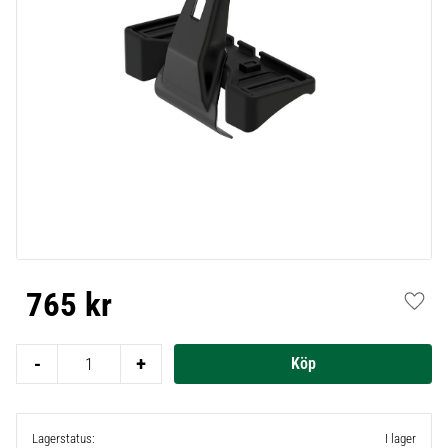
765
kr
Lägg t
-
+
Lagerstatus
I lager