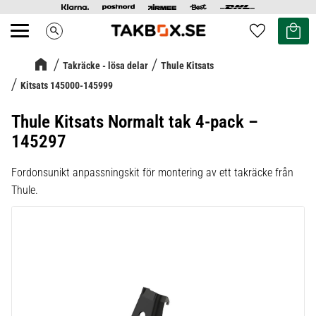
Kundvag
Favoriter
search
Meny
Takräcke - lösa delar
Thule Kitsats
Kitsats 145000-145999
Thule Kitsats Normalt tak 4-pack –
145297
Fordonsunikt anpassningskit för montering av ett takräcke från
Thule.