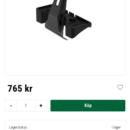
765
kr
Lägg t
-
+
Lagerstatus
I lager