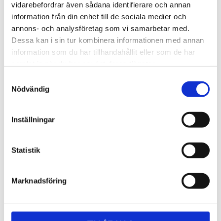
Lättmonterad 
Lättmonterad 
vidarebefordrar även sådana identifierare och annan
lasthållarfot för Thule Evo-
lasthållarfot för Thule 
information från din enhet till de sociala medier och
takräcken, för fordon utan 
Edge-takräcken, för 
1 795
kr
2 525
kr
befintliga fästpunkter för 
fordon utan befintliga 
annons- och analysföretag som vi samarbetar med.
takräcke eller 
fästpunkter för takräcke 
1 975
kr
2 635
kr
Dessa kan i sin tur kombinera informationen med annan
fabriksmonterade räcken.
eller fabriksmonterade 
räcken.
information som du har tillhandahållit eller som de har
samlat in när du har använt deras tjänster.
S
Nödvändig
a
m
t
Inställningar
y
c
k
Statistik
e
s
Marknadsföring
v
a
l