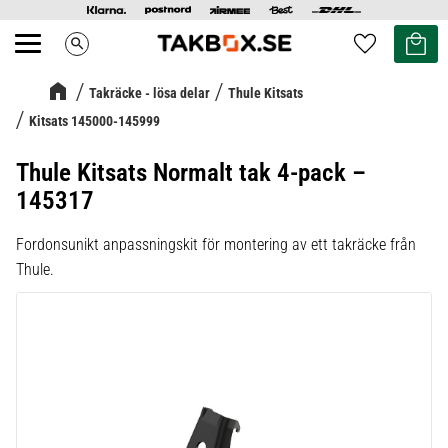
Kundvag
Favoriter
search
Meny
Takräcke - lösa delar
Thule Kitsats
Kitsats 145000-145999
Thule Kitsats Normalt tak 4-pack –
145317
Fordonsunikt anpassningskit för montering av ett takräcke från
Thule.