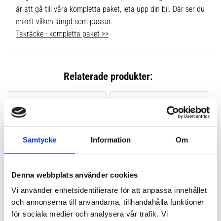
är att gå till våra kompletta paket, leta upp din bil. Där ser du
enkelt vilken längd som passar.
Takräcke - kompletta paket >>
Relaterade produkter:
Lägg till i favoriter
Lägg till
Samtycke
Information
Om
Denna webbplats använder cookies
Vi använder enhetsidentifierare för att anpassa innehållet
och annonserna till användarna, tillhandahålla funktioner
THULE CLAMP EVO 4-
THULE CLAMP EDGE 4-
PACK 710500
PACK 720500
för sociala medier och analysera vår trafik. Vi