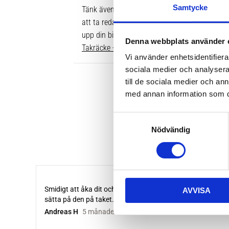
Samtycke
Tänk även på att dina rör över taket behöver v
att ta reda på vilken längd du ska ha är att gå
upp din bil. Där ser du enkelt vilken längd so
Denna webbplats använder 
Takräcke - kompletta paket >>
Vi använder enhetsidentifierar
sociala medier och analysera 
till de sociala medier och a
med annan information som du 
S
Nödvändig
a
m
t
y
c
AVVISA
k
e
s
v