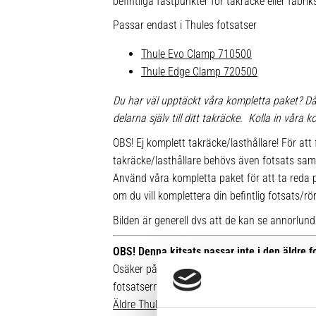
befintliga fästpunkter för takräcke eller fabr
Passar endast i Thules fotsatser
Thule Evo Clamp 710500
Thule Edge Clamp 720500
Du har väl upptäckt våra kompletta paket? Då
delarna själv till ditt takräcke. Kolla in våra
OBS! Ej komplett takräcke/lasthållare! För att 
takräcke/lasthållare behövs även fotsats sam
Använd våra kompletta paket för att ta reda på
om du vill komplettera din befintlig fotsats/rö
Bilden är generell dvs att de kan se annorlunda u
OBS! Denna kitsats passar inte i den äldre 
Osäker på vilken fot du har sedan tidigare? Hä
fotsatserna:
Äldre Thule fotsatser som inte går att komple