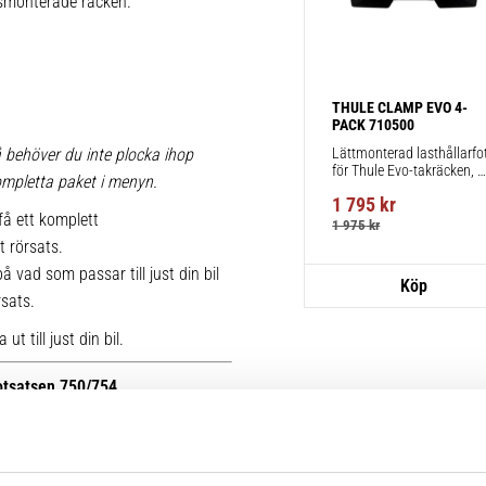
iksmonterade räcken.
THULE CLAMP EVO 4-
PACK 710500
Lättmonterad lasthållarfot
 behöver du inte plocka ihop
för Thule Evo-takräcken, 
 kompletta paket i menyn.
för fordon utan befintliga 
1 795
kr
fästpunkter för takräcke 
få ett komplett
eller fabriksmonterade 
1 975
kr
räcken.
t rörsats.
 vad som passar till just din bil
rsats.
t till just din bil.
fotsatsen 750/754.
r kan du se bilder på de äldre
ttera med nya kitsatser >>