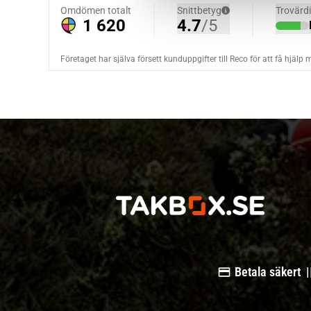
a
l
Betala säkert |