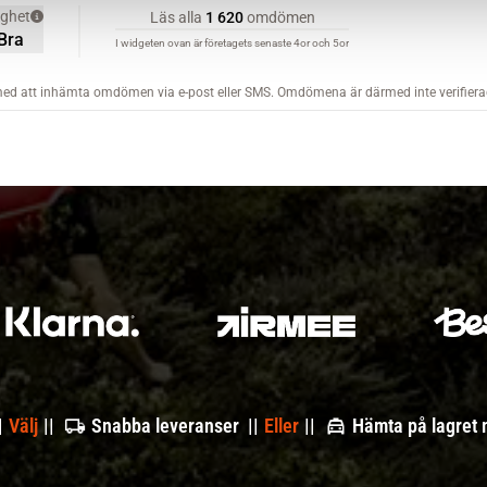
|
Välj
||
Snabba leveranser ||
Eller
||
Hämta på lagret