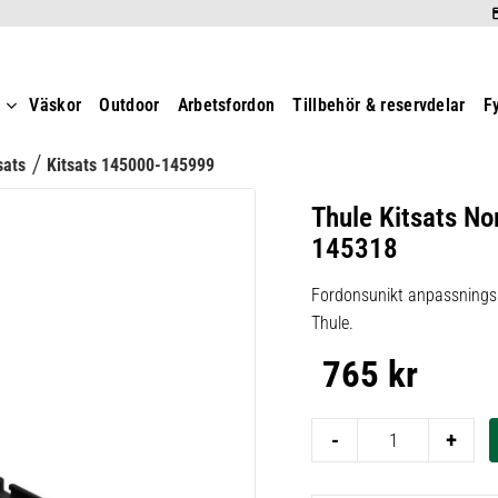
t
Väskor
Outdoor
Arbetsfordon
Tillbehör & reservdelar
F
sats
Kitsats 145000-145999
Thule Kitsats No
145318
Fordonsunikt anpassningsk
Thule.
765
kr
-
+