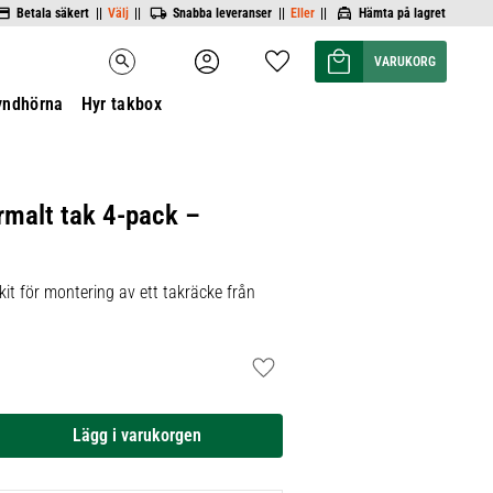
Betala säkert ||
Välj
||
Snabba leveranser ||
Eller
||
Hämta på lagret
Kundvagn
Favoriter
search
yndhörna
Hyr takbox
rmalt tak 4-pack –
it för montering av ett takräcke från
Lägg till i favoriter