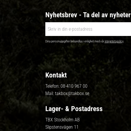
Nyhetsbrev - Ta del av nyhete
Dina personuppgifter behandlas i enlighet med vår
integritetspolicy
.
Kontakt
Telefon:
08-410 967 00
Mail:
takbox@takbox.se
Lager- & Postadress
TBX Stockholm AB
Slipstensvägen 11