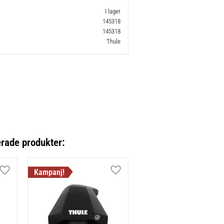
I lager
145318
145318
Thule
erade produkter:
Lägg till i favoriter
Lägg till i favoriter