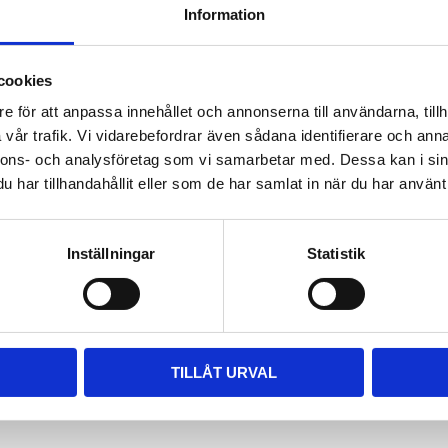
Information
ara i rätt längd. Enklaste sättet
 till våra kompletta paket, leta
m passar.
cookies
e för att anpassa innehållet och annonserna till användarna, tillh
vår trafik. Vi vidarebefordrar även sådana identifierare och anna
nnons- och analysföretag som vi samarbetar med. Dessa kan i sin
har tillhandahållit eller som de har samlat in när du har använt 
Inställningar
Statistik
TILLÅT URVAL