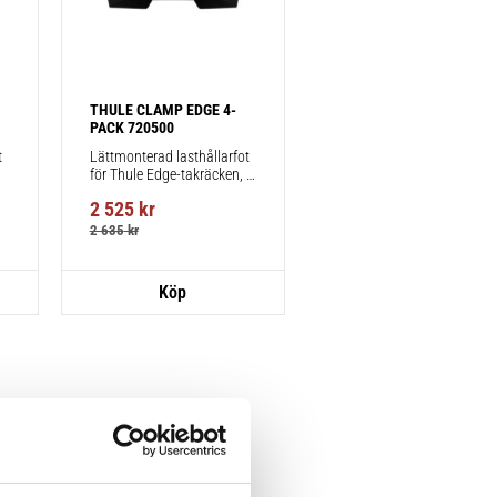
THULE CLAMP EDGE 4-
PACK 720500
 
Lättmonterad lasthållarfot 
för Thule Edge-takräcken, 
för fordon utan befintliga 
2 525
kr
fästpunkter för takräcke 
eller fabriksmonterade 
2 635
kr
räcken.