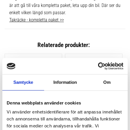
är att gå till våra kompletta paket, leta upp din bil. Där ser du
enkelt vilken längd som passar.
Takräcke - kompletta paket >>
Relaterade produkter:
Lägg till i favoriter
Lägg till
Samtycke
Information
Om
Denna webbplats använder cookies
Vi använder enhetsidentifierare för att anpassa innehållet
och annonserna till användarna, tillhandahålla funktioner
THULE CLAMP EVO 4-
THULE CLAMP EDGE 4-
PACK 710500
PACK 720500
för sociala medier och analysera vår trafik. Vi