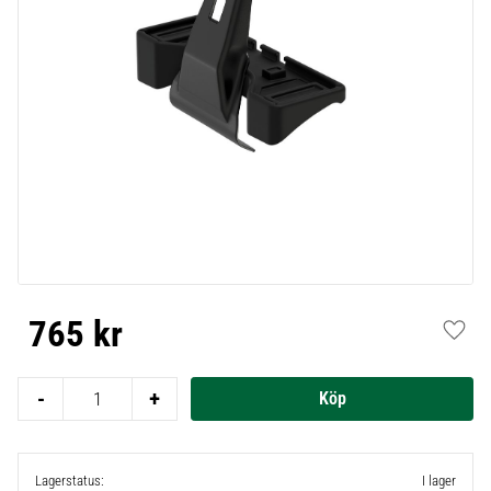
765
kr
Lägg t
-
+
Lagerstatus
I lager