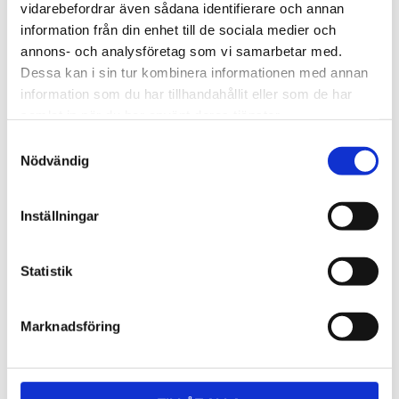
Lättmonterad 
Lättmonterad 
vidarebefordrar även sådana identifierare och annan
lasthållarfot för Thule Evo-
lasthållarfot för Thule 
information från din enhet till de sociala medier och
takräcken, för fordon utan 
Edge-takräcken, för 
1 795
kr
2 525
kr
befintliga fästpunkter för 
fordon utan befintliga 
annons- och analysföretag som vi samarbetar med.
takräcke eller 
fästpunkter för takräcke 
1 975
kr
2 635
kr
Dessa kan i sin tur kombinera informationen med annan
fabriksmonterade räcken.
eller fabriksmonterade 
räcken.
information som du har tillhandahållit eller som de har
samlat in när du har använt deras tjänster.
S
Nödvändig
a
m
t
Inställningar
y
c
k
Statistik
e
s
Marknadsföring
v
a
l