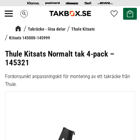
Kundvag
Favoriter
search
Meny
Takräcke - lösa delar
Thule Kitsats
Kitsats 145000-145999
Thule Kitsats Normalt tak 4-pack –
145321
Fordonsunikt anpassningskit för montering av ett takräcke från
Thule.