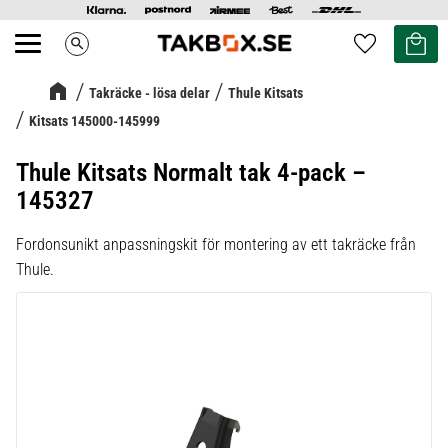
Kundvag
Favoriter
search
Meny
Takräcke - lösa delar
Thule Kitsats
Kitsats 145000-145999
Thule Kitsats Normalt tak 4-pack –
145327
Fordonsunikt anpassningskit för montering av ett takräcke från
Thule.