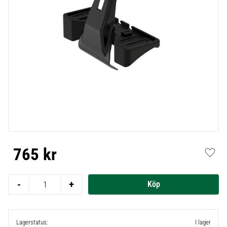
765
kr
Lägg t
-
+
Lagerstatus
I lager