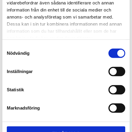
Lättmonterad 
Lättmonterad 
vidarebefordrar även sådana identifierare och annan
lasthållarfot för Thule Evo-
lasthållarfot för Thule 
information från din enhet till de sociala medier och
takräcken, för fordon utan 
Edge-takräcken, för 
1 795
kr
2 525
kr
befintliga fästpunkter för 
fordon utan befintliga 
annons- och analysföretag som vi samarbetar med.
takräcke eller 
fästpunkter för takräcke 
1 975
kr
2 635
kr
Dessa kan i sin tur kombinera informationen med annan
fabriksmonterade räcken.
eller fabriksmonterade 
räcken.
information som du har tillhandahållit eller som de har
samlat in när du har använt deras tjänster.
S
Nödvändig
a
m
t
Inställningar
y
c
k
Statistik
e
s
Marknadsföring
v
a
l