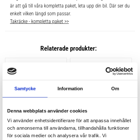
är att gå till våra kompletta paket, leta upp din bil. Där ser du
enkelt vilken längd som passar.
Takräcke - kompletta paket >>
Relaterade produkter:
Lägg till i favoriter
Lägg till
Samtycke
Information
Om
Denna webbplats använder cookies
Vi använder enhetsidentifierare för att anpassa innehållet
och annonserna till användarna, tillhandahålla funktioner
THULE CLAMP EVO 4-
THULE CLAMP EDGE 4-
PACK 710500
PACK 720500
för sociala medier och analysera vår trafik. Vi