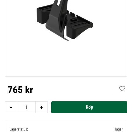
765
kr
Lägg t
-
+
Lagerstatus
I lager