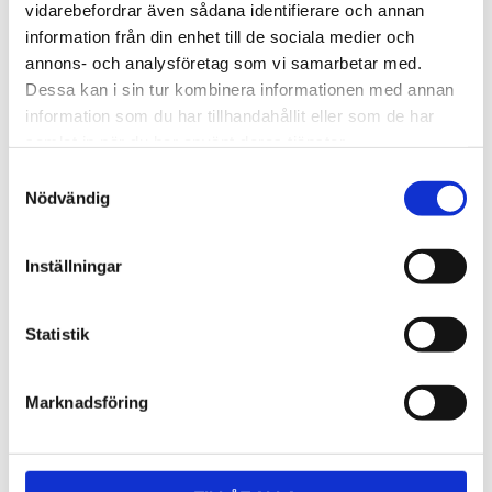
Lättmonterad 
Lättmonterad 
vidarebefordrar även sådana identifierare och annan
lasthållarfot för Thule Evo-
lasthållarfot för Thule 
information från din enhet till de sociala medier och
takräcken, för fordon utan 
Edge-takräcken, för 
1 795
kr
2 525
kr
befintliga fästpunkter för 
fordon utan befintliga 
annons- och analysföretag som vi samarbetar med.
takräcke eller 
fästpunkter för takräcke 
1 975
kr
2 635
kr
Dessa kan i sin tur kombinera informationen med annan
fabriksmonterade räcken.
eller fabriksmonterade 
räcken.
information som du har tillhandahållit eller som de har
samlat in när du har använt deras tjänster.
S
Nödvändig
a
m
t
Inställningar
y
c
k
Statistik
e
s
Marknadsföring
v
a
l