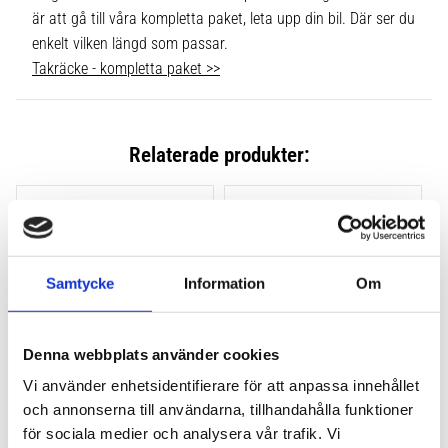
är att gå till våra kompletta paket, leta upp din bil. Där ser du
enkelt vilken längd som passar.
Takräcke - kompletta paket >>
Relaterade produkter:
Lägg till i favoriter
Lägg till
Samtycke
Information
Om
Denna webbplats använder cookies
Vi använder enhetsidentifierare för att anpassa innehållet
och annonserna till användarna, tillhandahålla funktioner
THULE CLAMP EVO 4-
THULE CLAMP EDGE 4-
PACK 710500
PACK 720500
för sociala medier och analysera vår trafik. Vi