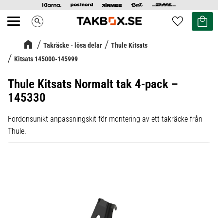
Kundvag
Favoriter
search
Meny
Takräcke - lösa delar
Thule Kitsats
Kitsats 145000-145999
Thule Kitsats Normalt tak 4-pack –
145330
Fordonsunikt anpassningskit för montering av ett takräcke från
Thule.