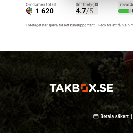
a
l
Betala säkert |