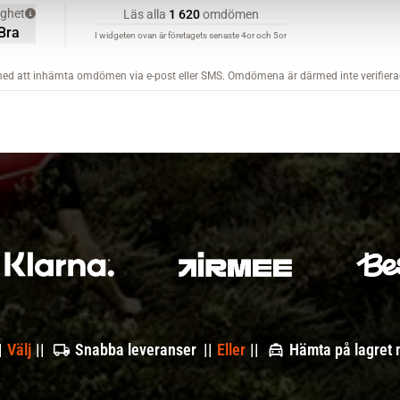
|
Välj
||
Snabba leveranser ||
Eller
||
Hämta på lagret