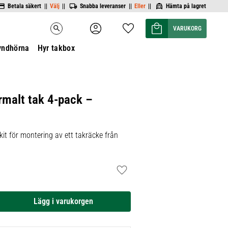
Betala säkert ||
Välj
||
Snabba leveranser ||
Eller
||
Hämta på lagret
Kundvagn
Favoriter
search
yndhörna
Hyr takbox
rmalt tak 4-pack –
it för montering av ett takräcke från
Lägg till i favoriter