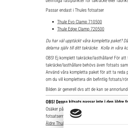
befintliga fästpunkter för takräcke eller fabr
Passar endast i Thules fotsatser
Thule Evo Clamp 710500
Thule Edge Clamp 720500
Du har väl upptäckt våra kompletta paket? Då
delarna själv till ditt takräcke. Kolla in våra
OBS! Ej komplett takräcke/lasthållare! För att 
takräcke/lasthållare behövs även fotsats sam
Använd våra kompletta paket för att ta reda på
om du vill komplettera din befintlig fotsats/rö
Bilden är generell dvs att de kan se annorlunda u
OBS! Denna kitsats passar inte i den äldre 
Osäker på vilken fot du har sedan tidigare? Hä
fotsatserna:
Äldre Thule fotsatser som inte går att komple