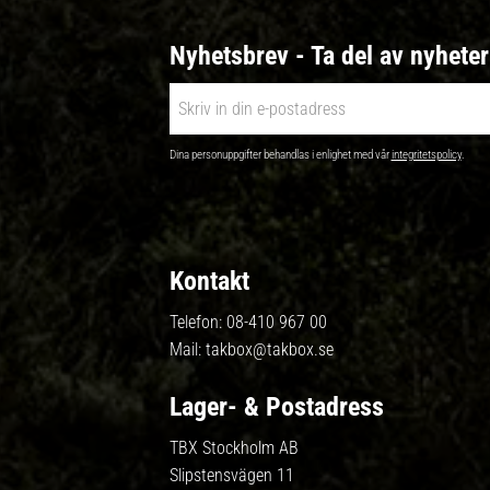
Nyhetsbrev - Ta del av nyhete
Dina personuppgifter behandlas i enlighet med vår
integritetspolicy
.
Kontakt
Telefon:
08-410 967 00
Mail:
takbox@takbox.se
Lager- & Postadress
TBX Stockholm AB
Slipstensvägen 11