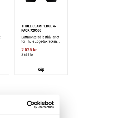
THULE CLAMP EDGE 4-
PACK 720500
 
Lättmonterad lasthållarfot 
för Thule Edge-takräcken, 
för fordon utan befintliga 
2 525
kr
fästpunkter för takräcke 
eller fabriksmonterade 
2 635
kr
räcken.