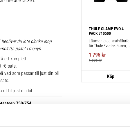
iksmonterade räcken.
THULE CLAMP EVO 4-
PACK 710500
Lättmonterad lasthållarfot
 behöver du inte plocka ihop
för Thule Evo-takräcken, 
 kompletta paket i menyn.
för fordon utan befintliga 
1 795
kr
fästpunkter för takräcke 
få ett komplett
eller fabriksmonterade 
1 975
kr
räcken.
t rörsats.
 vad som passar till just din bil
rsats.
t till just din bil.
fotsatsen 750/754.
r kan du se bilder på de äldre
ttera med nya kitsatser >>