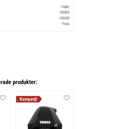
I lager
145333
145333
Thule
erade produkter:
Lägg till i favoriter
Lägg till i favoriter