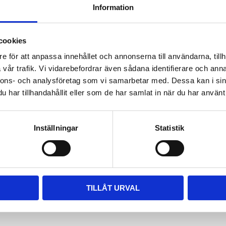
Information
ara i rätt längd. Enklaste sättet
 till våra kompletta paket, leta
m passar.
cookies
e för att anpassa innehållet och annonserna till användarna, tillh
vår trafik. Vi vidarebefordrar även sådana identifierare och anna
nnons- och analysföretag som vi samarbetar med. Dessa kan i sin
har tillhandahållit eller som de har samlat in när du har använt 
Inställningar
Statistik
TILLÅT URVAL