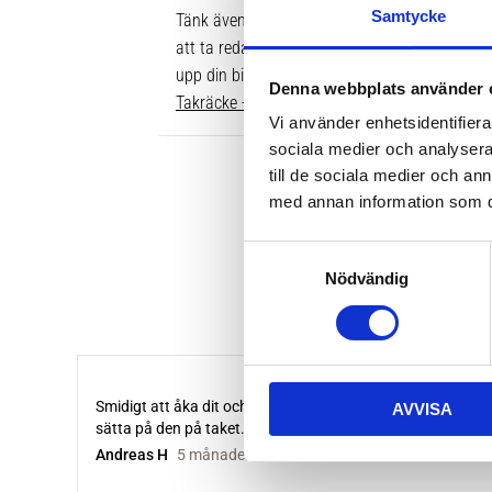
Samtycke
Tänk även på att dina rör över taket behöver v
att ta reda på vilken längd du ska ha är att gå
upp din bil. Där ser du enkelt vilken längd so
Denna webbplats använder 
Takräcke - kompletta paket >>
Vi använder enhetsidentifierar
sociala medier och analysera 
till de sociala medier och a
med annan information som du 
S
Nödvändig
a
m
t
y
c
AVVISA
k
e
s
v