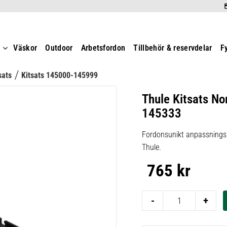
t
Väskor
Outdoor
Arbetsfordon
Tillbehör & reservdelar
F
sats
Kitsats 145000-145999
Thule Kitsats No
145333
Fordonsunikt anpassningsk
Thule.
765
kr
-
+