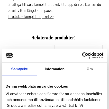
är att gå till våra kompletta paket, leta upp din bil. Där ser du
enkelt vilken längd som passar.
Takräcke - kompletta paket >>
Relaterade produkter:
Lägg till i favoriter
Lägg till
Samtycke
Information
Om
Denna webbplats använder cookies
Vi använder enhetsidentifierare för att anpassa innehållet
och annonserna till användarna, tillhandahålla funktioner
THULE CLAMP EVO 4-
THULE CLAMP EDGE 4-
PACK 710500
PACK 720500
för sociala medier och analysera vår trafik. Vi