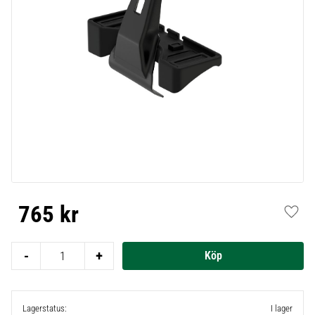
765
kr
Lägg t
-
+
Lagerstatus
I lager