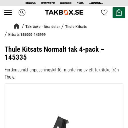
Kundvag
Favoriter
search
Meny
Takräcke - lösa delar
Thule Kitsats
Kitsats 145000-145999
Thule Kitsats Normalt tak 4-pack –
145335
Fordonsunikt anpassningskit för montering av ett takräcke från
Thule.