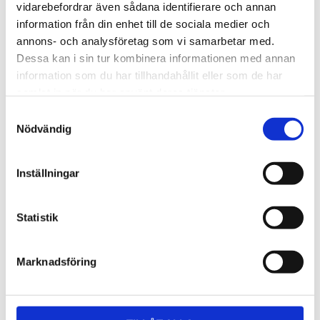
Lättmonterad 
Lättmonterad 
vidarebefordrar även sådana identifierare och annan
lasthållarfot för Thule Evo-
lasthållarfot för Thule 
information från din enhet till de sociala medier och
takräcken, för fordon utan 
Edge-takräcken, för 
1 795
kr
2 525
kr
befintliga fästpunkter för 
fordon utan befintliga 
annons- och analysföretag som vi samarbetar med.
takräcke eller 
fästpunkter för takräcke 
1 975
kr
2 635
kr
Dessa kan i sin tur kombinera informationen med annan
fabriksmonterade räcken.
eller fabriksmonterade 
räcken.
information som du har tillhandahållit eller som de har
samlat in när du har använt deras tjänster.
S
Nödvändig
a
m
t
Inställningar
y
c
k
Statistik
e
s
Marknadsföring
v
a
l