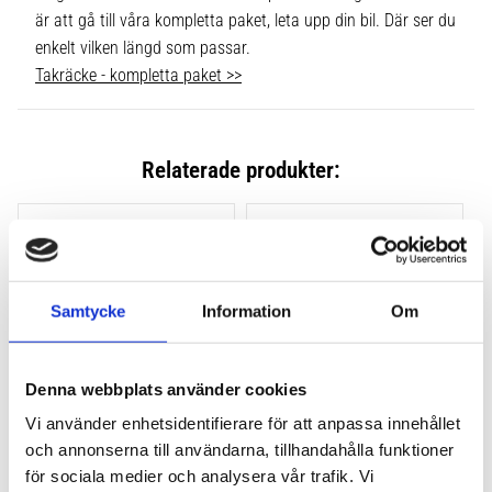
är att gå till våra kompletta paket, leta upp din bil. Där ser du
enkelt vilken längd som passar.
Takräcke - kompletta paket >>
Relaterade produkter:
Lägg till i favoriter
Lägg till
Samtycke
Information
Om
Denna webbplats använder cookies
Vi använder enhetsidentifierare för att anpassa innehållet
och annonserna till användarna, tillhandahålla funktioner
THULE CLAMP EVO 4-
THULE CLAMP EDGE 4-
PACK 710500
PACK 720500
för sociala medier och analysera vår trafik. Vi