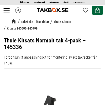
Kundvag
Favoriter
search
Meny
Takräcke - lösa delar
Thule Kitsats
Kitsats 145000-145999
Thule Kitsats Normalt tak 4-pack –
145336
Fordonsunikt anpassningskit för montering av ett takräcke från
Thule.