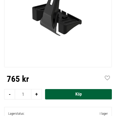
765
kr
Lägg t
-
+
Lagerstatus
I lager