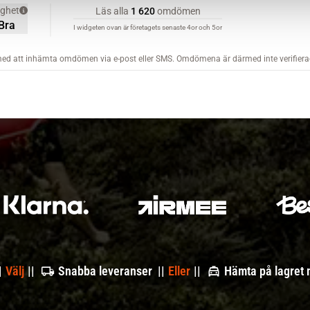
|
Välj
||
Snabba leveranser ||
Eller
||
Hämta på lagret