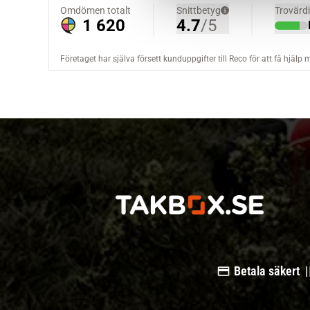
a
l
Betala säkert |