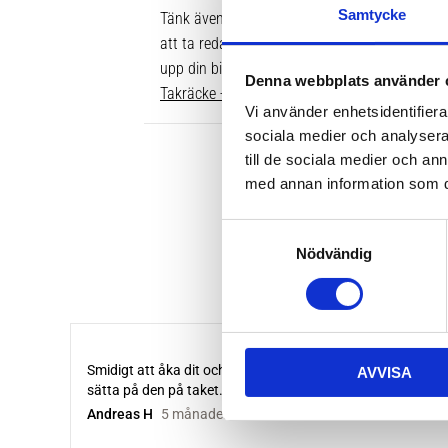
Samtycke
Tänk även på att dina rör över taket behöver v
att ta reda på vilken längd du ska ha är att gå
upp din bil. Där ser du enkelt vilken längd so
Denna webbplats använder 
Takräcke - kompletta paket >>
Vi använder enhetsidentifierar
sociala medier och analysera 
till de sociala medier och a
med annan information som du 
S
Nödvändig
a
m
t
y
c
AVVISA
k
e
s
v