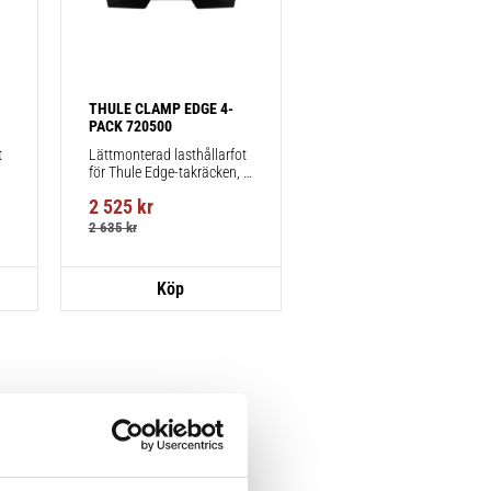
THULE CLAMP EDGE 4-
PACK 720500
 
Lättmonterad lasthållarfot 
för Thule Edge-takräcken, 
för fordon utan befintliga 
2 525
kr
fästpunkter för takräcke 
eller fabriksmonterade 
2 635
kr
räcken.