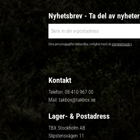
Nyhetsbrev - Ta del av nyhete
Dina personuppgifter behandlas i enlighet med vår
integritetspolicy
.
Kontakt
Telefon:
08-410 967 00
Mail:
takbox@takbox.se
Lager- & Postadress
TBX Stockholm AB
Slipstensvägen 11