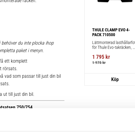
iksmonterade räcken.
THULE CLAMP EVO 4-
PACK 710500
Lättmonterad lasthållarfot
 behöver du inte plocka ihop
för Thule Evo-takräcken, 
 kompletta paket i menyn.
för fordon utan befintliga 
1 795
kr
fästpunkter för takräcke 
få ett komplett
eller fabriksmonterade 
1 975
kr
räcken.
t rörsats.
 vad som passar till just din bil
rsats.
t till just din bil.
fotsatsen 750/754.
r kan du se bilder på de äldre
ttera med nya kitsatser >>