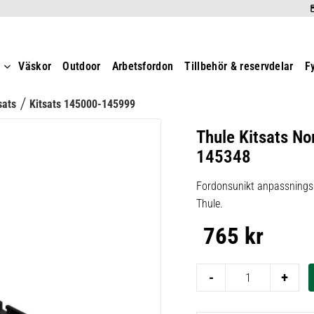
t
Väskor
Outdoor
Arbetsfordon
Tillbehör & reservdelar
F
sats
Kitsats 145000-145999
Thule Kitsats No
145348
Fordonsunikt anpassningsk
Thule.
765
kr
-
+