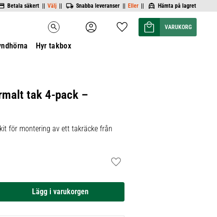
Betala säkert ||
Välj
||
Snabba leveranser ||
Eller
||
Hämta på lagret
Kundvagn
Favoriter
search
yndhörna
Hyr takbox
rmalt tak 4-pack –
it för montering av ett takräcke från
Lägg till i favoriter