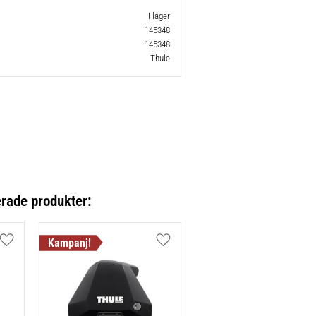
I lager
145348
145348
Thule
erade produkter:
Lägg till i favoriter
Lägg till i favoriter