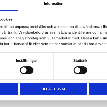
Information
ara i rätt längd. Enklaste sättet
 till våra kompletta paket, leta
m passar.
cookies
e för att anpassa innehållet och annonserna till användarna, tillh
vår trafik. Vi vidarebefordrar även sådana identifierare och anna
nnons- och analysföretag som vi samarbetar med. Dessa kan i sin
har tillhandahållit eller som de har samlat in när du har använt 
Inställningar
Statistik
TILLÅT URVAL