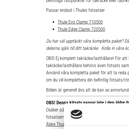
befintliga fästpunkter för takräcke eller fabr
Passar endast i Thules fotsatser
Thule Evo Clamp 710500
Thule Edge Clamp 720500
Du har väl upptäckt våra kompletta paket? Då
delarna själv till ditt takräcke. Kolla in våra
OBS! Ej komplett takräcke/lasthållare! För att 
takräcke/lasthållare behövs även fotsats sam
Använd våra kompletta paket för att ta reda på
om du vill komplettera din befintlig fotsats/rö
Bilden är generell dvs att de kan se annorlunda u
OBS! Denna kitsats passar inte i den äldre 
Osäker på vilken fot du har sedan tidigare? Hä
fotsatserna:
Äldre Thule fotsatser som inte går att komple