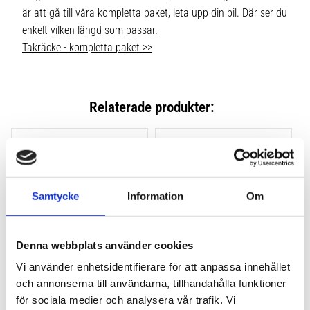
är att gå till våra kompletta paket, leta upp din bil. Där ser du
enkelt vilken längd som passar.
Takräcke - kompletta paket >>
Relaterade produkter:
Lägg till i favoriter
Lägg till
Samtycke
Information
Om
Denna webbplats använder cookies
Vi använder enhetsidentifierare för att anpassa innehållet
och annonserna till användarna, tillhandahålla funktioner
THULE CLAMP EVO 4-
THULE CLAMP EDGE 4-
PACK 710500
PACK 720500
för sociala medier och analysera vår trafik. Vi