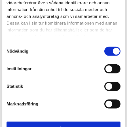
Lättmonterad 
Lättmonterad 
vidarebefordrar även sådana identifierare och annan
lasthållarfot för Thule Evo-
lasthållarfot för Thule 
information från din enhet till de sociala medier och
takräcken, för fordon utan 
Edge-takräcken, för 
1 795
kr
2 525
kr
befintliga fästpunkter för 
fordon utan befintliga 
annons- och analysföretag som vi samarbetar med.
takräcke eller 
fästpunkter för takräcke 
1 975
kr
2 635
kr
Dessa kan i sin tur kombinera informationen med annan
fabriksmonterade räcken.
eller fabriksmonterade 
räcken.
information som du har tillhandahållit eller som de har
samlat in när du har använt deras tjänster.
S
Nödvändig
a
m
t
Inställningar
y
c
k
Statistik
e
s
Marknadsföring
v
a
l