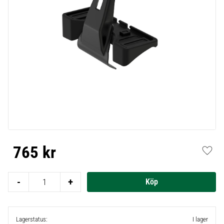
765
kr
Lägg t
-
+
Lagerstatus
I lager