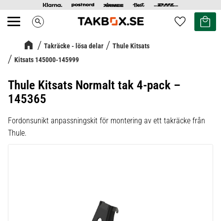
Kundvag
Favoriter
search
Meny
Takräcke - lösa delar
Thule Kitsats
Kitsats 145000-145999
Thule Kitsats Normalt tak 4-pack –
145365
Fordonsunikt anpassningskit för montering av ett takräcke från
Thule.