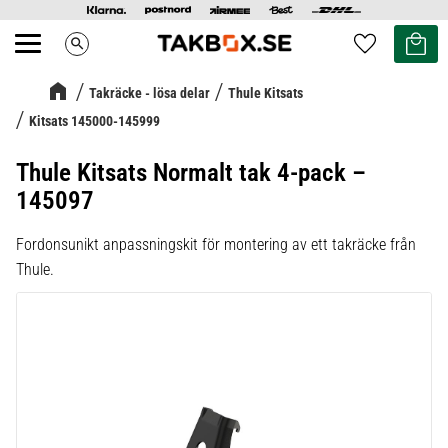
Kundvag
Favoriter
search
Meny
Takräcke - lösa delar
Thule Kitsats
Kitsats 145000-145999
Thule Kitsats Normalt tak 4-pack –
145097
Fordonsunikt anpassningskit för montering av ett takräcke från
Thule.