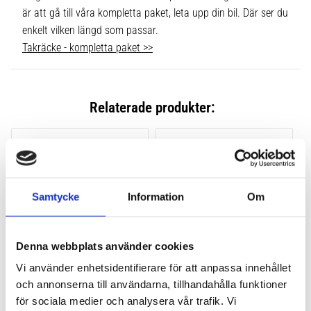
är att gå till våra kompletta paket, leta upp din bil. Där ser du
enkelt vilken längd som passar.
Takräcke - kompletta paket >>
Relaterade produkter:
Lägg till i favoriter
Lägg till
Samtycke
Information
Om
Denna webbplats använder cookies
Vi använder enhetsidentifierare för att anpassa innehållet
och annonserna till användarna, tillhandahålla funktioner
THULE CLAMP EVO 4-
THULE CLAMP EDGE 4-
PACK 710500
PACK 720500
för sociala medier och analysera vår trafik. Vi