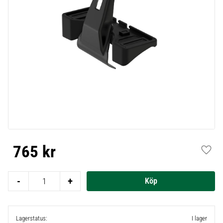
765
kr
Lägg t
-
+
Lagerstatus
I lager