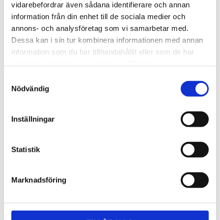
Lättmonterad 
Lättmonterad 
vidarebefordrar även sådana identifierare och annan
lasthållarfot för Thule Evo-
lasthållarfot för Thule 
information från din enhet till de sociala medier och
takräcken, för fordon utan 
Edge-takräcken, för 
1 795
kr
2 525
kr
befintliga fästpunkter för 
fordon utan befintliga 
annons- och analysföretag som vi samarbetar med.
takräcke eller 
fästpunkter för takräcke 
1 975
kr
2 635
kr
Dessa kan i sin tur kombinera informationen med annan
fabriksmonterade räcken.
eller fabriksmonterade 
räcken.
information som du har tillhandahållit eller som de har
samlat in när du har använt deras tjänster.
S
Nödvändig
a
m
t
Inställningar
y
c
k
Statistik
e
s
Marknadsföring
v
a
l