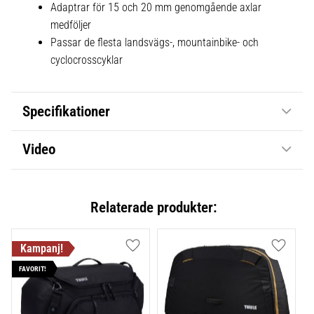
Adaptrar för 15 och 20 mm genomgående axlar
medföljer
Passar de flesta landsvägs-, mountainbike- och
cyclocrosscyklar
Specifikationer
Video
Relaterade produkter:
Lägg till i favoriter
Lägg till
FAVORIT!