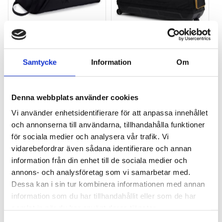
THULE ROUNDTRIP 
THULE ROUNDTRIP 
DUFFELVÄSKA FÖR 
CYKELVÄSKA ROAD BIKE
Samtycke
Information
Om
CYKELUTRUSTNING 
Det enklaste och säkraste 
BLACK
sättet att resa med din 
En specialkonstuerad 
landsvägs-, grus- eller 
cykelväska för den 
cyclocross-cykel. Har ett 
Denna webbplats använder cookies
hängivna cyklisten, med 
integrerat reparationsställ.
1 295
kr
Vi använder enhetsidentifierare för att anpassa innehållet
obegränsad möjlighet att 
8 595
kr
organisera och förvara 
1 495
kr
och annonserna till användarna, tillhandahålla funktioner
bärbara anordningar och 
för sociala medier och analysera vår trafik. Vi
tillbehör.
vidarebefordrar även sådana identifierare och annan
information från din enhet till de sociala medier och
annons- och analysföretag som vi samarbetar med.
Lägg till i favoriter
Dessa kan i sin tur kombinera informationen med annan
information som du har tillhandahållit eller som de har
samlat in när du har använt deras tjänster.