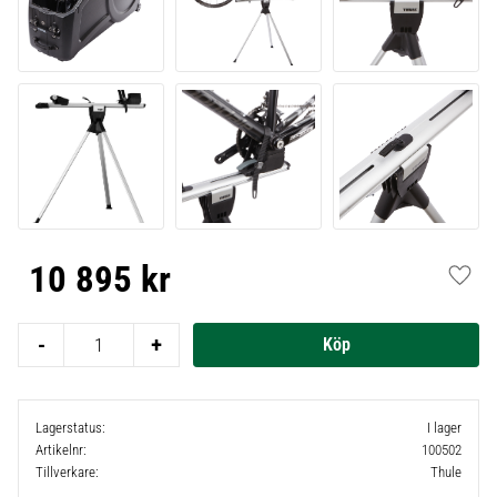
10 895
kr
Lägg t
-
+
Lagerstatus
I lager
Artikelnr
100502
Tillverkare
Thule