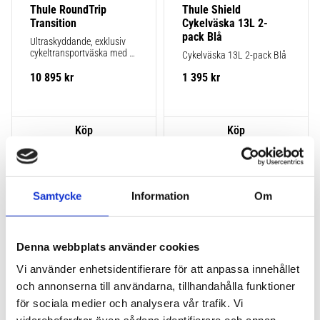
Thule RoundTrip 
Thule Shield 
Transition
Cykelväska 13L 2-
pack Blå
Ultraskyddande, exklusiv 
cykeltransportväska med 
Cykelväska 13L 2-pack Blå
hårt skal och integrerat 
monteringsställ som gör 
10 895
kr
1 395
kr
det enkelt att transportera 
och resa med din cykel.
Lägg till i favoriter
Lägg ti
Samtycke
Information
Om
Denna webbplats använder cookies
Vi använder enhetsidentifierare för att anpassa innehållet
och annonserna till användarna, tillhandahålla funktioner
för sociala medier och analysera vår trafik. Vi
Thule Shield 
Thule Shield 