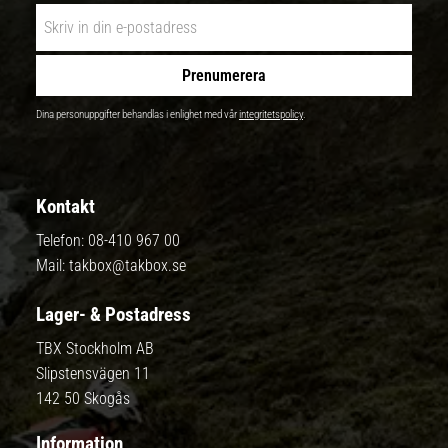
Prenumerera
Dina personuppgifter behandlas i enlighet med vår
integritetspolicy
.
Kontakt
Telefon:
08-410 967 00
Mail:
takbox@takbox.se
Lager- & Postadress
TBX Stockholm AB
Slipstensvägen 11
142 50 Skogås
Information