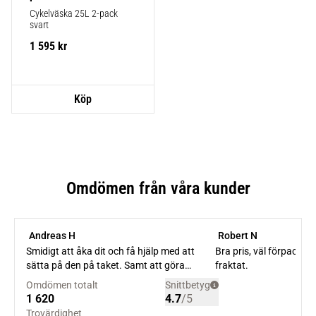
Cykelväska 25L 2-pack 
svart
1 595
kr