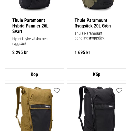
Thule Paramount 
Thule Paramount 
Hybrid Pannier 26L 
Ryggsäck 20L Grön
Svart
Thule Paramount 
pendlingsryggsäck
Hybrid cykelväska och 
ryggsäck
2 295
kr
1 695
kr
Lägg till i favoriter
Lägg ti