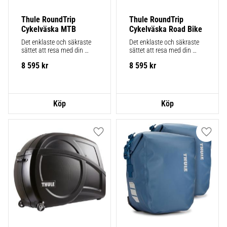
Thule RoundTrip 
Thule RoundTrip 
Cykelväska MTB
Cykelväska Road Bike
Det enklaste och säkraste 
Det enklaste och säkraste 
sättet att resa med din 
sättet att resa med din 
mountainbike. Har ett 
landsvägs-, grus- eller 
8 595
kr
8 595
kr
integrerat reparationsställ 
cyclocross-cykel. Har ett 
för montering och 
integrerat reparationsställ.
underhåll på resan.
Lägg till i favoriter
Lägg ti