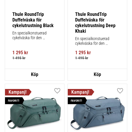
Thule RoundTrip 
Thule RoundTrip 
Duffelväska för 
Duffelväska för 
cykelutrustning Black
cykelutrustning Deep 
Khaki
En specialkonstuerad 
cykelväska för den 
En specialkonstuerad 
hängivna cyklisten, med 
cykelväska för den 
obegränsad möjlighet att 
hängivna cyklisten, med 
organisera och förvara 
1 295
kr
1 295
kr
obegränsad möjlighet att 
bärbara anordningar och 
organisera och förvara 
1 495
kr
1 495
kr
tillbehör.
bärbara anordningar och 
tillbehör.
Lägg till i favoriter
Lägg ti
FAVORIT!
FAVORIT!