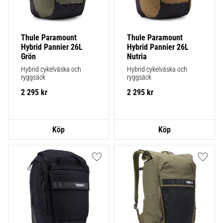
Thule Paramount 
Thule Paramount 
Hybrid Pannier 26L 
Hybrid Pannier 26L 
Grön
Nutria
Hybrid cykelväska och 
Hybrid cykelväska och 
ryggsäck
ryggsäck
2 295
kr
2 295
kr
Lägg till i favoriter
Lägg ti