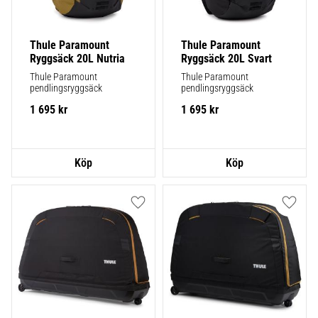
Thule Paramount 
Thule Paramount 
Ryggsäck 20L Nutria
Ryggsäck 20L Svart
Thule Paramount 
Thule Paramount 
pendlingsryggsäck
pendlingsryggsäck
1 695
kr
1 695
kr
Lägg till i favoriter
Lägg ti