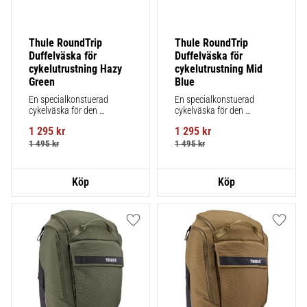
Thule RoundTrip 
Thule RoundTrip 
Duffelväska för 
Duffelväska för 
cykelutrustning Hazy 
cykelutrustning Mid 
Green
Blue
En specialkonstuerad 
En specialkonstuerad 
cykelväska för den 
cykelväska för den 
hängivna cyklisten, med 
hängivna cyklisten, med 
1 295
kr
1 295
kr
obegränsad möjlighet att 
obegränsad möjlighet att 
organisera och förvara 
organisera och förvara 
1 495
kr
1 495
kr
bärbara anordningar och 
bärbara anordningar och 
tillbehör.
tillbehör.
Lägg till i favoriter
Lägg ti