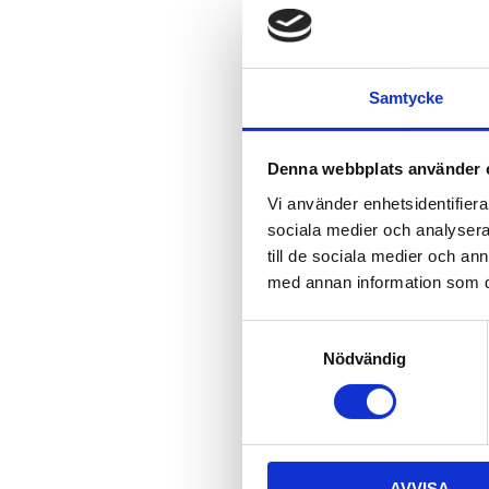
Samtycke
Denna webbplats använder 
Vi använder enhetsidentifierar
sociala medier och analysera 
till de sociala medier och a
med annan information som du 
S
Nödvändig
a
m
t
y
c
AVVISA