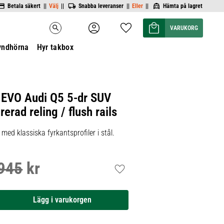
Betala säkert ||
Välj
||
Snabba leveranser ||
Eller
||
Hämta på lagret
Kundvagn
Favoriter
search
yndhörna
Hyr takbox
 EVO Audi Q5 5-dr SUV
rad reling / flush rails
ed klassiska fyrkantsprofiler i stål.
945
kr
inarie pris:
Lägg till i favoriter