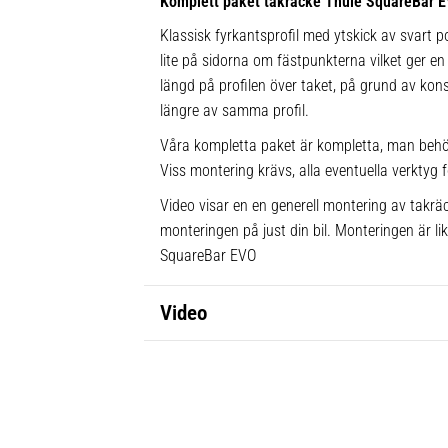
Komplett paket takräcke Thule SquareBar 
Klassisk fyrkantsprofil med ytskick av svart po
lite på sidorna om fästpunkterna vilket ger en 
längd på profilen över taket, på grund av kons
längre av samma profil.
Våra kompletta paket är kompletta, man behö
Viss montering krävs, alla eventuella verktyg f
Video visar en en generell montering av takräc
monteringen på just din bil. Monteringen är l
SquareBar EVO
Video