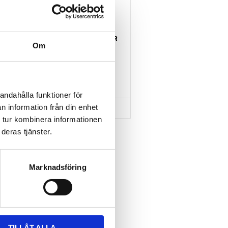
THULE HULL-A-PORT XTR
Om
J-formad kajakhållare
2 795
kr
3 795
kr
andahålla funktioner för
n information från din enhet
 tur kombinera informationen
deras tjänster.
Lägg till i favoriter
Marknadsföring
TILLÅT ALLA