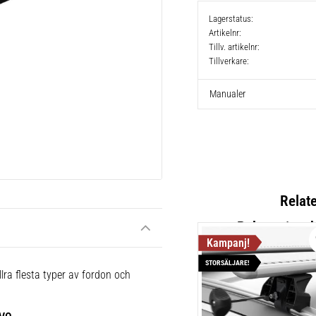
Lagerstatus
Artikelnr
Tillv. artikelnr
Tillverkare
Manualer
Relat
STORSÄLJARE!
Thule Flu
lra flesta typer av fordon och
Lättmonter
takräcken,