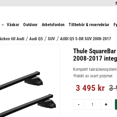
t
Väskor
Outdoor
Arbetsfordon
Tillbehör & reservdelar
F
äcken till Audi
Audi Q5
SUV
AUDI Q5 5-DR SUV 2008-2017
Thule SquareBar
2008-2017 integre
Komplett takräckessystem m
Ytskikt av svart polymer.
3 495
kr
3 
Nedsatt pris:
Ord
-
+