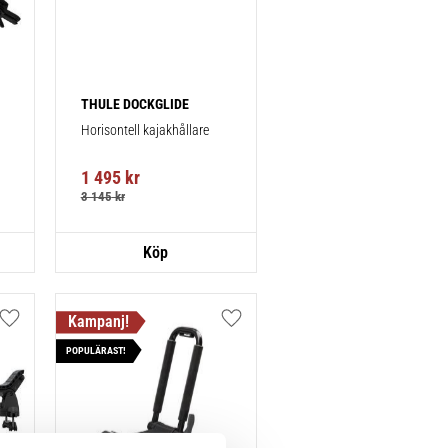
THULE DOCKGLIDE
Horisontell kajakhållare
1 495
kr
3 145
kr
Lägg till i favoriter
Lägg till i favoriter
POPULÄRAST!