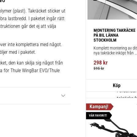
EVO
1 st
lymer (plast). Takräcket sticker ut
bra lastbredd. I paketet ingår rätt
truktionen går det ej att välja
Thule Squ
MONTERING TAKRÄCKE 
PÅ BIL LÄNNA 
Klassiska f
STOCKHOLM
svart poly
ver inte komplettera med något.
Komplett montering av ditt
öljer med i paketet.
nya takräcke inköpt från 
1 st
takbox.se inklusive 
298
kr
ket, den kan skilja sig något från
montering på din bil.
595
kr
ika för Thule WingBar EVO/Thule
Thule Kits
pack – 1
Fordonsuni
takräcke f
1 st
VÅR FAVORIT!