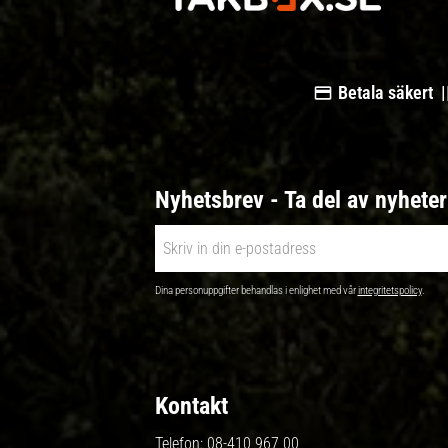
Betala säkert |
Nyhetsbrev - Ta del av nyhete
Dina personuppgifter behandlas i enlighet med vår
integritetspolicy
.
Kontakt
Telefon:
08-410 967 00