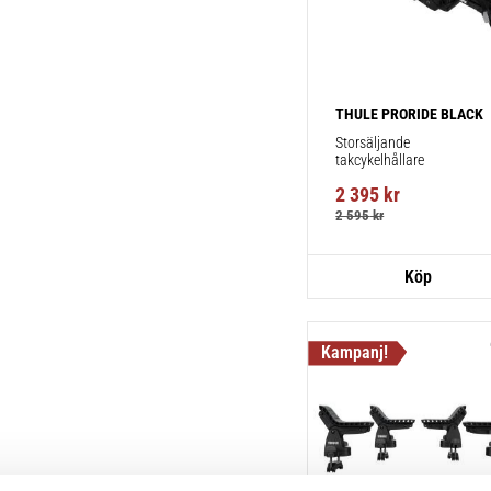
THULE PRORIDE BLACK
Storsäljande 
takcykelhållare 
2 395
kr
2 595
kr