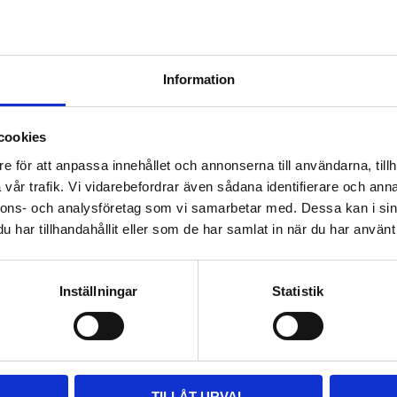
THULE DOCKGRIP
Information
Horisontell kajakhållare
2 495
kr
cookies
2 725
kr
e för att anpassa innehållet och annonserna till användarna, tillh
vår trafik. Vi vidarebefordrar även sådana identifierare och anna
nnons- och analysföretag som vi samarbetar med. Dessa kan i sin
har tillhandahållit eller som de har samlat in när du har använt 
Inställningar
Statistik
TILLÅT URVAL