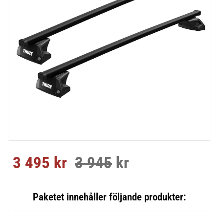
3 495
kr
3 945
kr
Nedsatt pris:
Ordinarie pris: