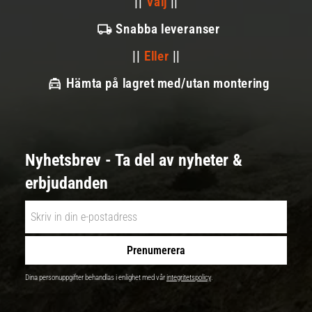
||
Välj
||
Snabba leveranser
||
Eller
||
Hämta på lagret med/utan montering
Nyhetsbrev - Ta del av nyheter &
erbjudanden
Prenumerera
Dina personuppgifter behandlas i enlighet med vår
integritetspolicy
.