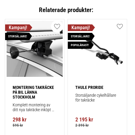
Relaterade produkter:
Lägg till i favoriter
Lägg till
STORSÄLJARE!
STORSÄLJARE!
POPULÄRAST!
MONTERING TAKRÄCKE 
THULE PRORIDE
PÅ BIL LÄNNA 
Storsäljande cykelhållare 
STOCKHOLM
för takräcke
Komplett montering av 
ditt nya takräcke inköpt 
från takbox.se inklusive 
298
kr
2 195
kr
montering på din bil.
595
kr
2 395
kr