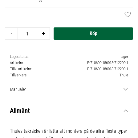
1 st
Lägg t
-
+
Lagerstatus
I lager
Artikelnr
P-710600-186013-712200-1
Tillv. artikelnr
P-710600-186013-712200-1
Tillverkare
Thule
Manualer
Allmänt
Thules takräcken är lätta att montera på de allra flesta typer