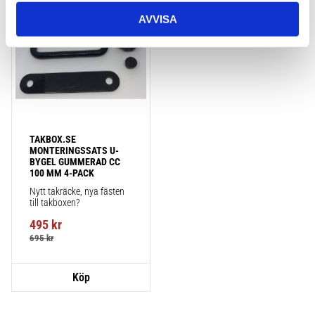
Lägg till i favoriter
AVVISA
TAKBOX.SE 
MONTERINGSSATS U-
BYGEL GUMMERAD CC 
100 MM 4-PACK
Nytt takräcke, nya fästen 
till takboxen?
495
kr
695
kr