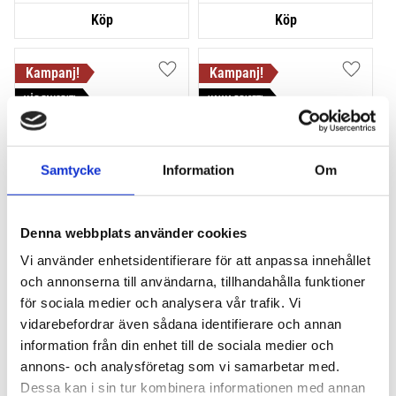
Lägg till i favoriter
Lägg till
VÅR FAVORIT!
HALVA PRISET!
Samtycke
Information
Om
Denna webbplats använder cookies
THULE PRORIDE BLACK
THULE DOCKGLIDE
Vi använder enhetsidentifierare för att anpassa innehållet
Storsäljande 
Horisontell kajakhållare
och annonserna till användarna, tillhandahålla funktioner
takcykelhållare 
för sociala medier och analysera vår trafik. Vi
2 395
kr
1 495
kr
vidarebefordrar även sådana identifierare och annan
2 595
kr
3 145
kr
information från din enhet till de sociala medier och
annons- och analysföretag som vi samarbetar med.
Dessa kan i sin tur kombinera informationen med annan