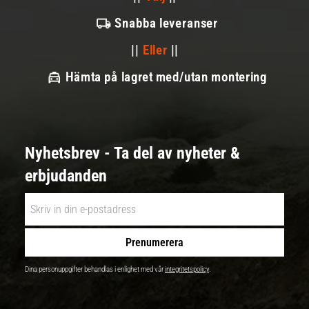
Snabba leveranser
||
Eller
||
Hämta på lagret med/utan montering
Nyhetsbrev - Ta del av nyheter &
erbjudanden
Prenumerera
Dina personuppgifter behandlas i enlighet med vår
integritetspolicy
.