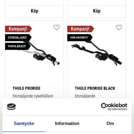
Lägg till i favoriter
Lägg till
STORSÄLJARE!
VÅR FAVORIT!
POPULÄRAST!
THULE PRORIDE
THULE PRORIDE BLACK
Storsäljande cykelhållare 
Storsäljande 
för takräcke
takcykelhållare 
2 195
kr
2 395
kr
2 395
kr
2 595
kr
Samtycke
Information
Om