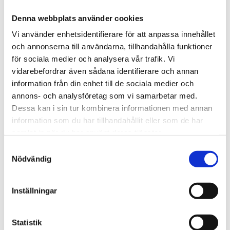
Denna webbplats använder cookies
Lägg till i favoriter
Lägg till
Vi använder enhetsidentifierare för att anpassa innehållet
HALVA PRISET!
och annonserna till användarna, tillhandahålla funktioner
för sociala medier och analysera vår trafik. Vi
vidarebefordrar även sådana identifierare och annan
information från din enhet till de sociala medier och
annons- och analysföretag som vi samarbetar med.
Dessa kan i sin tur kombinera informationen med annan
information som du har tillhandahållit eller som de har
THULE DOCKGLIDE
THULE DOCKGRIP
samlat in när du har använt deras tjänster.
Horisontell kajakhållare
Horisontell kajakhållare
S
Nödvändig
1 495
kr
2 495
kr
a
3 145
kr
2 725
kr
m
t
Inställningar
y
c
k
Statistik