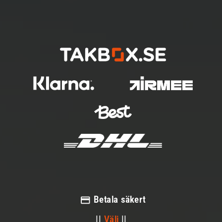
Betala säkert
||
Välj
||