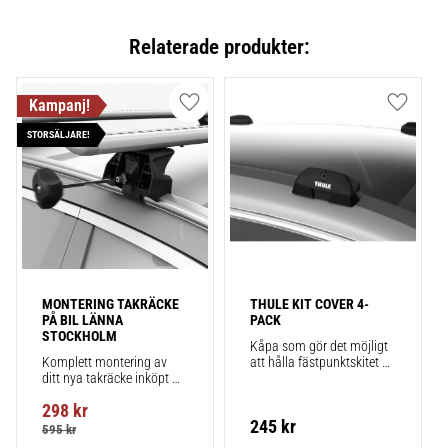
Relaterade produkter:
Lägg till i favoriter
Lägg till
STORSÄLJARE!
MONTERING TAKRÄCKE 
THULE KIT COVER 4-
PÅ BIL LÄNNA 
PACK
STOCKHOLM
Kåpa som gör det möjligt 
Komplett montering av 
att hålla fästpunktskitet 
ditt nya takräcke inköpt 
säkert monterat på bilen 
från takbox.se inklusive 
när du inte använder 
298
kr
montering på din bil.
takräcken. Smidigt!
245
kr
595
kr