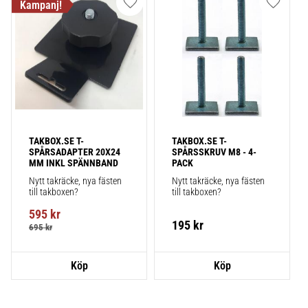
Lägg till i favoriter
Lägg till
TAKBOX.SE T-
TAKBOX.SE T-
SPÅRSADAPTER 20X24 
SPÅRSSKRUV M8 - 4-
MM INKL SPÄNNBAND
PACK
Nytt takräcke, nya fästen 
Nytt takräcke, nya fästen 
till takboxen?
till takboxen?
595
kr
195
kr
695
kr