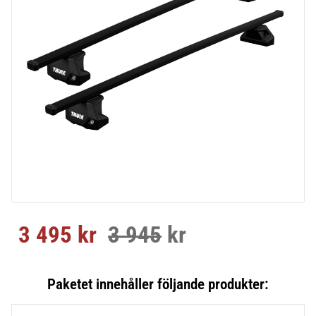
3 495
kr
3 945
kr
Nedsatt pris:
Ordinarie pris: