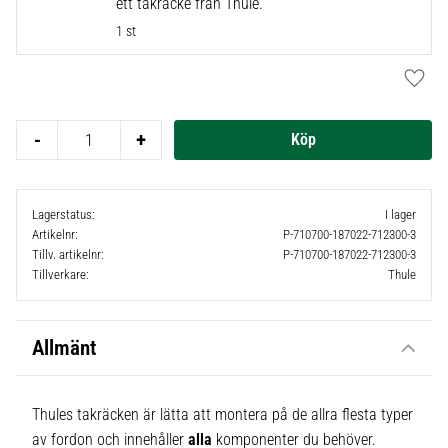
ett takräcke från Thule.
1 st
Lägg t
-
+
Lagerstatus
I lager
Artikelnr
P-710700-187022-712300-3
Tillv. artikelnr
P-710700-187022-712300-3
Tillverkare
Thule
Allmänt
Thules takräcken är lätta att montera på de allra flesta typer
av fordon och innehåller
alla
komponenter du behöver.