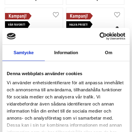
Lägg till i favoriter
Lägg till
VÅR FAVORIT!
HALVA PRISET!
Samtycke
Information
Om
Denna webbplats använder cookies
THULE PRORIDE BLACK
THULE DOCKGLIDE
Storsäljande 
Horisontell kajakhållare
Vi använder enhetsidentifierare för att anpassa innehållet
takcykelhållare 
och annonserna till användarna, tillhandahålla funktioner
2 395
kr
1 495
kr
för sociala medier och analysera vår trafik. Vi
2 595
kr
3 145
kr
vidarebefordrar även sådana identifierare och annan
information från din enhet till de sociala medier och
annons- och analysföretag som vi samarbetar med.
Dessa kan i sin tur kombinera informationen med annan