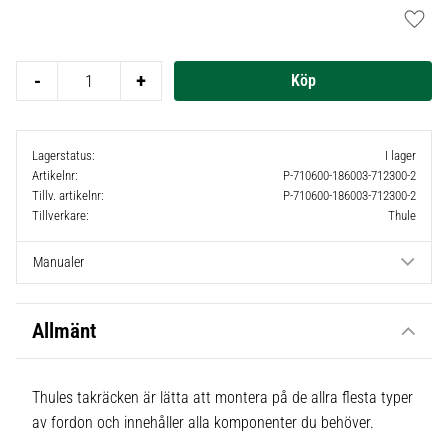
Lägg t
-
+
Lagerstatus
I lager
Artikelnr
P-710600-186003-712300-2
Tillv. artikelnr
P-710600-186003-712300-2
Tillverkare
Thule
Manualer
Allmänt
Thules takräcken är lätta att montera på de allra flesta typer
av fordon och innehåller alla komponenter du behöver.