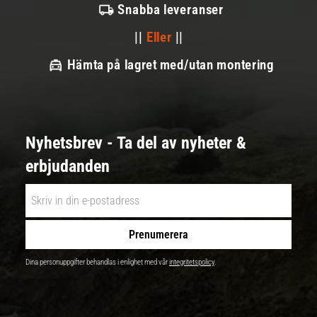
Snabba leveranser
||
Eller
||
Hämta på lagret med/utan montering
Nyhetsbrev - Ta del av nyheter &
erbjudanden
Prenumerera
Dina personuppgifter behandlas i enlighet med vår
integritetspolicy
.