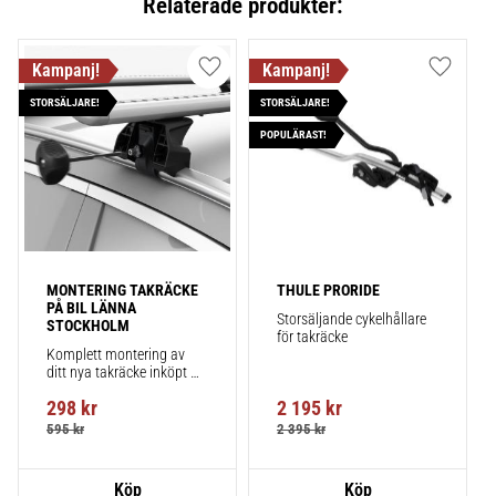
Relaterade produkter:
Lägg till i favoriter
Lägg till
STORSÄLJARE!
STORSÄLJARE!
POPULÄRAST!
MONTERING TAKRÄCKE 
THULE PRORIDE
PÅ BIL LÄNNA 
Storsäljande cykelhållare 
STOCKHOLM
för takräcke
Komplett montering av 
ditt nya takräcke inköpt 
från takbox.se inklusive 
298
kr
2 195
kr
montering på din bil.
595
kr
2 395
kr