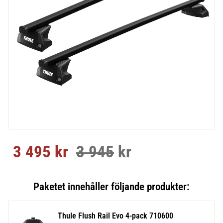
3 495
kr
3 945
kr
Nedsatt pris:
Ordinarie pris:
Thule Flush Rail Evo 4-pack 710600