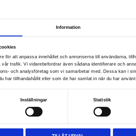
THULE DOCKGRIP
Information
Horisontell kajakhållare
2 495
kr
cookies
2 725
kr
e för att anpassa innehållet och annonserna till användarna, tillh
vår trafik. Vi vidarebefordrar även sådana identifierare och anna
nnons- och analysföretag som vi samarbetar med. Dessa kan i sin
har tillhandahållit eller som de har samlat in när du har använt 
Inställningar
Statistik
TILLÅT URVAL