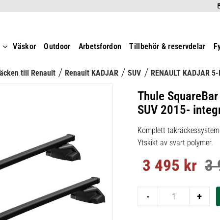
t
Väskor
Outdoor
Arbetsfordon
Tillbehör & reservdelar
F
äcken till Renault
Renault KADJAR
SUV
RENAULT KADJAR 5-
Thule SquareBar
SUV 2015- integre
Komplett takräckessystem m
Ytskikt av svart polymer.
3 495
kr
3 
Nedsatt pris:
Ord
-
+