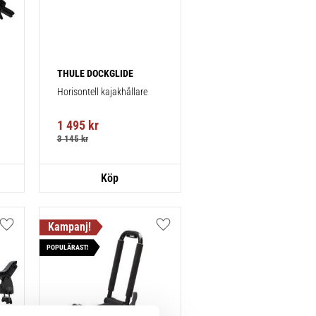
THULE DOCKGLIDE
Horisontell kajakhållare
1 495
kr
3 145
kr
Lägg till i favoriter
Lägg till i favoriter
POPULÄRAST!