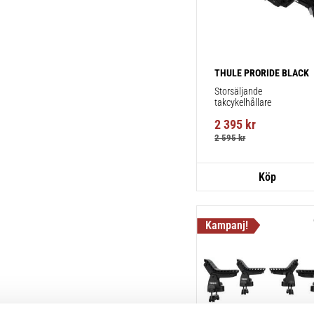
THULE PRORIDE BLACK
Storsäljande 
takcykelhållare 
2 395
kr
2 595
kr