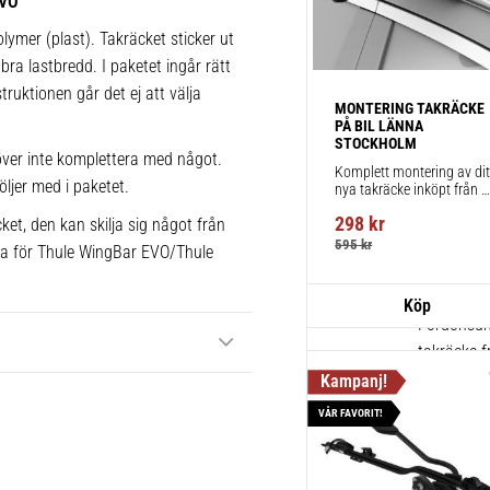
EVO
1 st
lymer (plast). Takräcket sticker ut
bra lastbredd. I paketet ingår rätt
truktionen går det ej att välja
Thule Squ
MONTERING TAKRÄCKE 
PÅ BIL LÄNNA 
Klassiska f
STOCKHOLM
svart poly
ver inte komplettera med något.
Komplett montering av ditt
öljer med i paketet.
nya takräcke inköpt från 
1 st
takbox.se inklusive 
298
kr
ket, den kan skilja sig något från
montering på din bil.
595
kr
ika för Thule WingBar EVO/Thule
Thule Kits
pack – 1
Fordonsuni
takräcke f
1 st
VÅR FAVORIT!