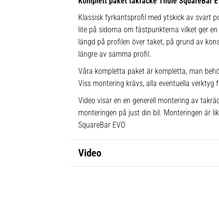
Komplett paket takräcke Thule SquareBar 
Klassisk fyrkantsprofil med ytskick av svart po
lite på sidorna om fästpunkterna vilket ger en 
längd på profilen över taket, på grund av kons
längre av samma profil.
Våra kompletta paket är kompletta, man behö
Viss montering krävs, alla eventuella verktyg f
Video visar en en generell montering av takräc
monteringen på just din bil. Monteringen är l
SquareBar EVO
Video