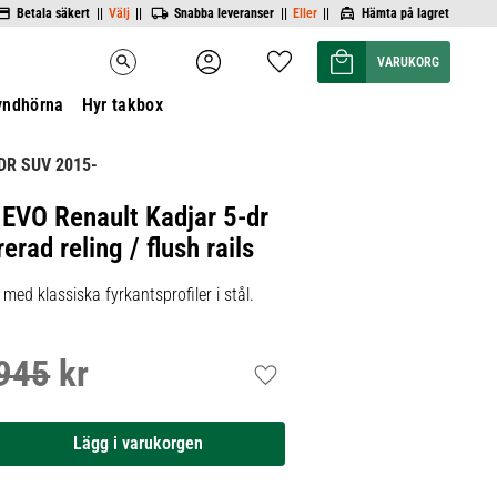
Betala säkert ||
Välj
||
Snabba leveranser ||
Eller
||
Hämta på lagret
Kundvagn
Favoriter
search
yndhörna
Hyr takbox
DR SUV 2015-
 EVO Renault Kadjar 5-dr
rad reling / flush rails
ed klassiska fyrkantsprofiler i stål.
945
kr
inarie pris:
Lägg till i favoriter