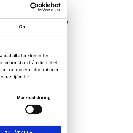
THULE HULL-A-PORT XTR
Om
J-formad kajakhållare
2 795
kr
3 795
kr
andahålla funktioner för
n information från din enhet
 tur kombinera informationen
deras tjänster.
Lägg till i favoriter
Marknadsföring
TILLÅT ALLA