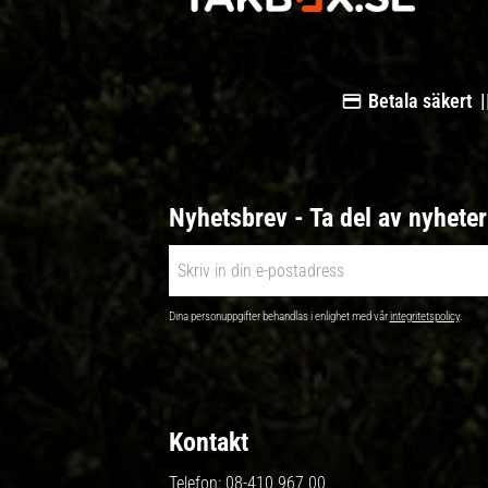
Betala säkert |
Nyhetsbrev - Ta del av nyhete
Dina personuppgifter behandlas i enlighet med vår
integritetspolicy
.
Kontakt
Telefon:
08-410 967 00