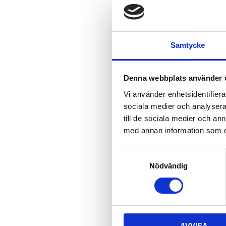
Samtycke
Denna webbplats använder 
Vi använder enhetsidentifierar
sociala medier och analysera 
till de sociala medier och a
med annan information som du 
S
Nödvändig
a
m
t
y
c
AVVISA