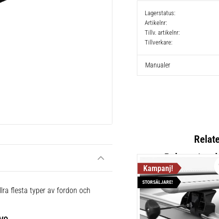
Lagerstatus
Artikelnr
Tillv. artikelnr
Tillverkare
Manualer
Relat
STORSÄLJARE!
Thule Flu
lra flesta typer av fordon och
Lättmonter
takräcken,