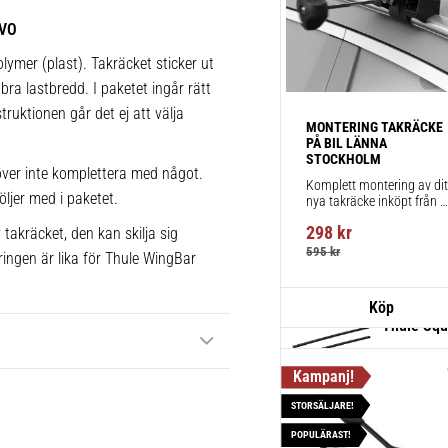
takräcken,
EVO
fästpunkte
lymer (plast). Takräcket sticker ut
installatio
bra lastbredd. I paketet ingår rätt
1 st
truktionen går det ej att välja
MONTERING TAKRÄCKE 
PÅ BIL LÄNNA 
STOCKHOLM
Thule Kit
ver inte komplettera med något.
Komplett montering av ditt
Fordonsuni
öljer med i paketet.
nya takräcke inköpt från 
takbox.se inklusive 
takräcke f
298
kr
takräcket, den kan skilja sig
montering på din bil.
1 st
595
kr
ringen är lika för Thule WingBar
Thule Squ
Klassiska f
svart poly
STORSÄLJARE!
1 st
POPULÄRAST!