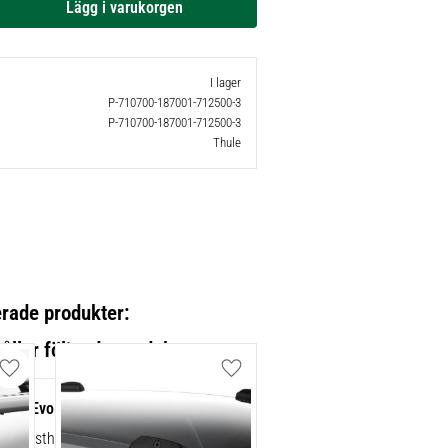
I lager
P-710700-187001-712500-3
P-710700-187001-712500-3
Thule
erade produkter:
Lägg till i favoriter
Lägg till i favoriter
point Evo 4-pack 710700
ad lasthållarfot för Thule Evo-