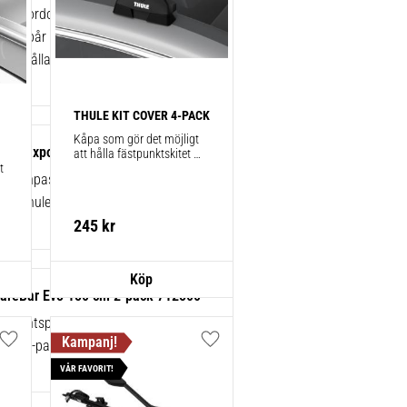
 för fordon med integrerade
r, T-spår eller fästpunkter för anpassad
n av hållare.
THULE KIT COVER 4-PACK
Kåpa som gör det möjligt 
sats Fixpoint 4-pack – 187001
att hålla fästpunktskitet 
 
säkert monterat på bilen 
kt anpassningskit för montering av ett
när du inte använder 
takräcken. Smidigt!
rån Thule.
245
kr
areBar Evo 150 cm 2-pack 712500
yrkantsprofiler i stål med ytskikt av
mer. 2-pack.
Lägg till i favoriter
Lägg till i favoriter
VÅR FAVORIT!