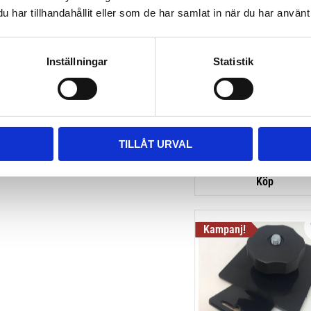
har tillhandahållit eller som de har samlat in när du har använt 
THULE HULL-A-PORT X
Inställningar
Statistik
J-formad kajakhållare
2 795
kr
3 795
kr
TILLÅT URVAL