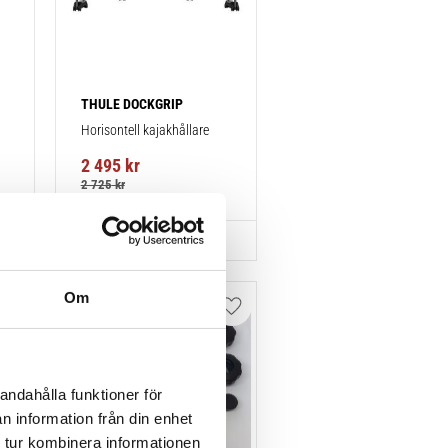
THULE DOCKGRIP
Horisontell kajakhållare
2 495
kr
2 725
kr
Om
Lägg till i favoriter
Lägg till i favoriter
andahålla funktioner för
n information från din enhet
 tur kombinera informationen