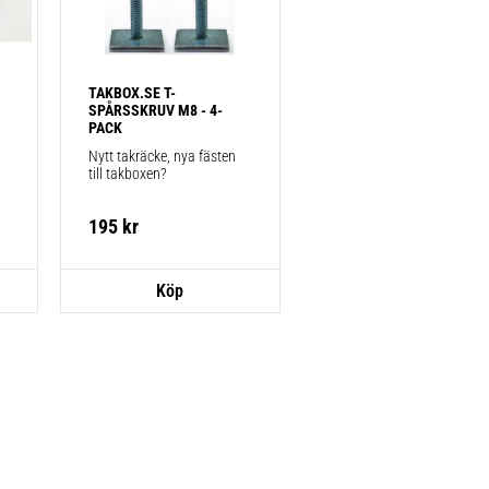
TAKBOX.SE T-
SPÅRSSKRUV M8 - 4-
PACK
Nytt takräcke, nya fästen 
till takboxen?
195
kr