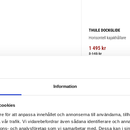
THULE DOCKGLIDE
Horisontell kajakhållare
1 495
kr
3 145
kr
Information
POPULÄRAST!
cookies
e för att anpassa innehållet och annonserna till användarna, tillh
vår trafik. Vi vidarebefordrar även sådana identifierare och anna
nnons- och analysföretag som vi samarbetar med. Dessa kan i sin