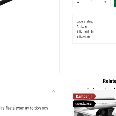
-
+
Lagerstatus
Artikelnr
Tillv. artikelnr
Tillverkare
Relat
STORSÄLJARE!
Thule Fix
lra flesta typer av fordon och
Lättmonter