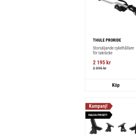
THULE PRORIDE
Storsäljande cykelhållare 
för takräcke
2 195
kr
2 395
kr
HALVA PRISET!