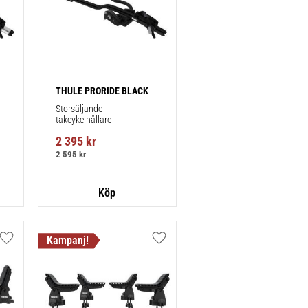
THULE PRORIDE BLACK
Storsäljande 
takcykelhållare 
2 395
kr
2 595
kr
Lägg till i favoriter
Lägg till i favoriter