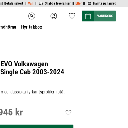
Betala säkert ||
Välj
||
Snabba leveranser ||
Eller
||
Hämta på lagret
Kundvagn
Favoriter
search
yndhörna
Hyr takbox
r EVO Volkswagen
r Single Cab 2003-2024
ed klassiska fyrkantsprofiler i stål.
945
kr
inarie pris:
Lägg till i favoriter