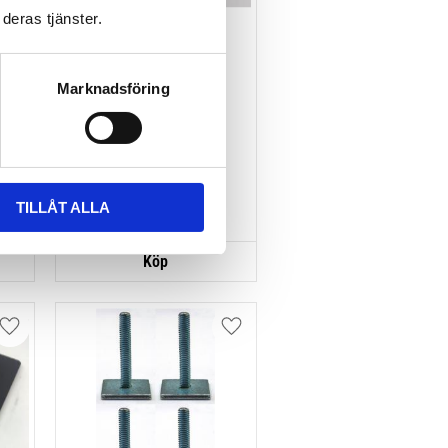
deras tjänster.
TR
TAKBOX.SE 
MONTERINGSSATS U-
Marknadsföring
BYGEL GUMMERAD CC 
100 MM 4-PACK
Nytt takräcke, nya fästen 
till takboxen?
495
kr
695
kr
TILLÅT ALLA
Lägg till i favoriter
Lägg till i favoriter