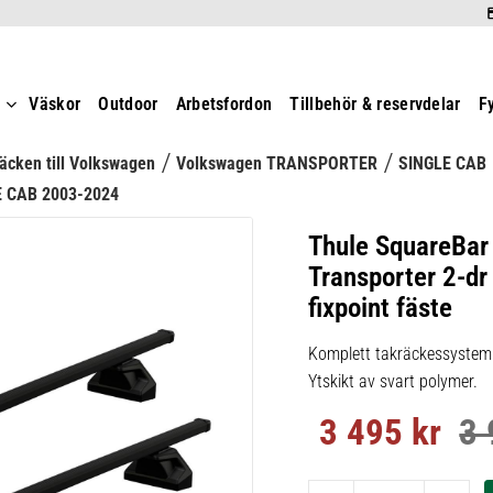
t
Väskor
Outdoor
Arbetsfordon
Tillbehör & reservdelar
F
äcken till Volkswagen
Volkswagen TRANSPORTER
SINGLE CAB
 CAB 2003-2024
Thule SquareBa
Transporter 2-d
fixpoint fäste
Komplett takräckessystem m
Ytskikt av svart polymer.
3 495
kr
3 
Nedsatt pris:
Ord