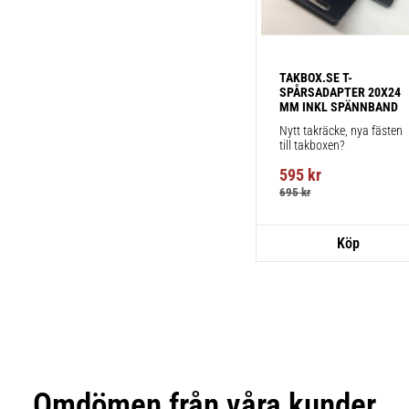
TAKBOX.SE T-
SPÅRSADAPTER 20X24 
MM INKL SPÄNNBAND
Nytt takräcke, nya fästen 
till takboxen?
595
kr
695
kr