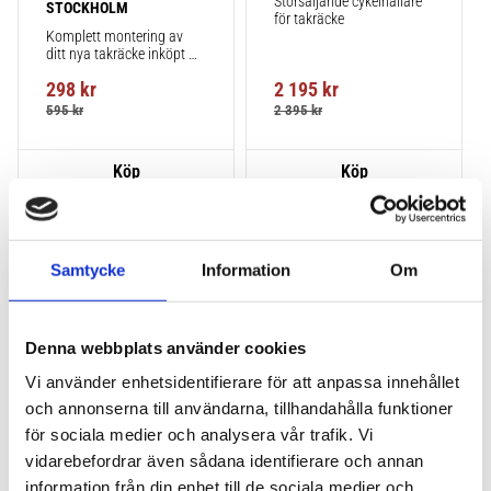
Storsäljande cykelhållare 
STOCKHOLM
för takräcke
Komplett montering av 
ditt nya takräcke inköpt 
från takbox.se inklusive 
298
kr
2 195
kr
montering på din bil.
595
kr
2 395
kr
Lägg till i favoriter
Lägg till
Samtycke
Information
Om
VÅR FAVORIT!
HALVA PRISET!
Denna webbplats använder cookies
Vi använder enhetsidentifierare för att anpassa innehållet
och annonserna till användarna, tillhandahålla funktioner
för sociala medier och analysera vår trafik. Vi
THULE PRORIDE BLACK
THULE DOCKGLIDE
vidarebefordrar även sådana identifierare och annan
Storsäljande 
Horisontell kajakhållare
information från din enhet till de sociala medier och