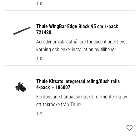
1 st
Thule WingBar Edge Black 95 cm 1-pack
721420
Aerodynamisk lasthållare för exceptionellt tyst
körning och enkel installation av tillbehör.
1 st
Thule Kitsats integrerad reling/flush rails
4-pack – 186007
Fordonsunikt anpassningskit för montering av
ett takräcke från Thule.
1 st
Lägg t