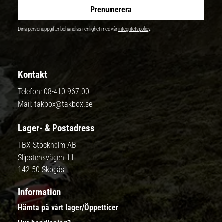
Prenumerera
Dina personuppgifter behandlas i enlighet med vår
integritetspolicy
.
Kontakt
Telefon:
08-410 967 00
Mail:
takbox@takbox.se
Lager- & Postadress
TBX Stockholm AB
Slipstensvägen 11
142 50 Skogås
Information
Hämta på vårt lager/Öppettider