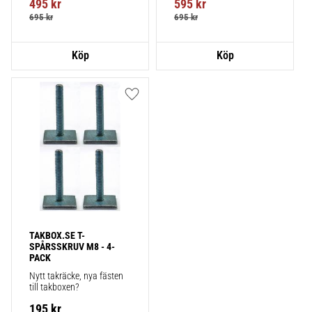
495
kr
595
kr
695
kr
695
kr
Lägg till i favoriter
TAKBOX.SE T-
SPÅRSSKRUV M8 - 4-
PACK
Nytt takräcke, nya fästen 
till takboxen?
195
kr