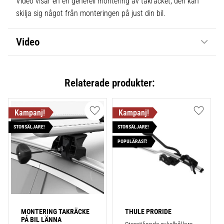
Video visar en en generell montering av takräcket, den kan
skilja sig något från monteringen på just din bil.
Video
Relaterade produkter:
Lägg till i favoriter
Lägg till
STORSÄLJARE!
STORSÄLJARE!
POPULÄRAST!
MONTERING TAKRÄCKE 
THULE PRORIDE
PÅ BIL LÄNNA 