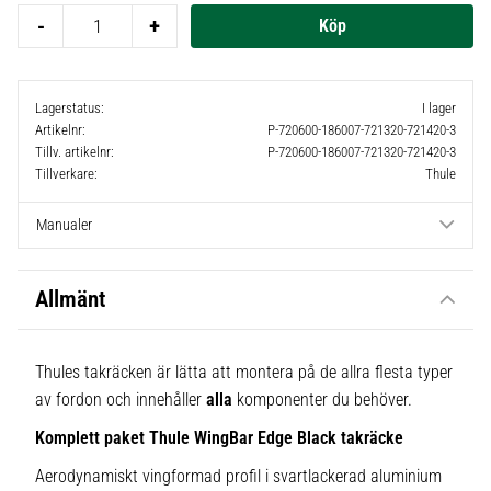
-
+
Lagerstatus
I lager
Artikelnr
P-720600-186007-721320-721420-3
Tillv. artikelnr
P-720600-186007-721320-721420-3
Tillverkare
Thule
Manualer
Allmänt
Thules takräcken är lätta att montera på de allra flesta typer
av fordon och innehåller
alla
komponenter du behöver.
Komplett paket Thule WingBar Edge Black takräcke
Aerodynamiskt vingformad profil i svartlackerad aluminium