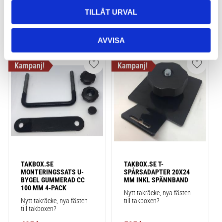
2 725
kr
3 795
kr
TILLÅT URVAL
AVVISA
Lägg till i favoriter
Lägg till
TAKBOX.SE 
TAKBOX.SE T-
MONTERINGSSATS U-
SPÅRSADAPTER 20X24 
BYGEL GUMMERAD CC 
MM INKL SPÄNNBAND
100 MM 4-PACK
Nytt takräcke, nya fästen 
Nytt takräcke, nya fästen 
till takboxen?
till takboxen?