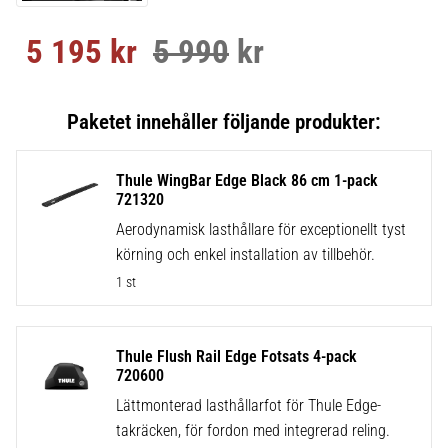
5 195
kr
5 990
kr
Nedsatt pris:
Ordinarie pris:
Thule WingBar Edge Black 86 cm 1-pack
721320
Aerodynamisk lasthållare för exceptionellt tyst
körning och enkel installation av tillbehör.
1 st
Thule Flush Rail Edge Fotsats 4-pack
720600
Lättmonterad lasthållarfot för Thule Edge-
takräcken, för fordon med integrerad reling.