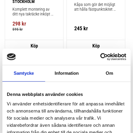
STOCKHOLM
Kåpa som gör det möjligt 
Komplett montering av 
att hålla fästpunktskitet 
ditt nya takräcke inköpt 
säkert monterat på bilen 
från takbox.se inklusive 
när du inte använder 
298
kr
montering på din bil.
takräcken. Smidigt!
245
kr
595
kr
Lägg till i favoriter
Lägg till
STORSÄLJARE!
VÅR FAVORIT!
Samtycke
Information
Om
POPULÄRAST!
Denna webbplats använder cookies
Vi använder enhetsidentifierare för att anpassa innehållet
och annonserna till användarna, tillhandahålla funktioner
för sociala medier och analysera vår trafik. Vi
THULE PRORIDE
THULE PRORIDE BLACK
vidarebefordrar även sådana identifierare och annan
Storsäljande cykelhållare 
Storsäljande 
information från din enhet till de sociala medier och