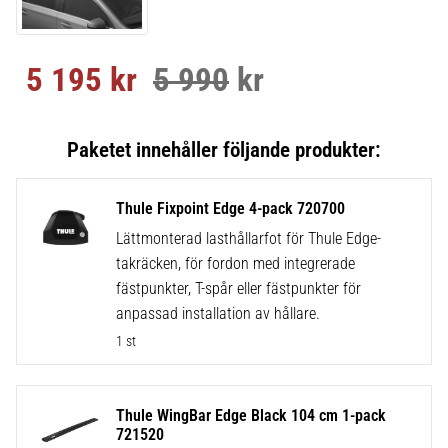
5 195
kr
5 990
kr
Nedsatt pris:
Ordinarie pris:
Thule Fixpoint Edge 4-pack 720700
Lättmonterad lasthållarfot för Thule Edge-
takräcken, för fordon med integrerade
fästpunkter, T-spår eller fästpunkter för
anpassad installation av hållare.
1 st
Thule WingBar Edge Black 104 cm 1-pack
721520