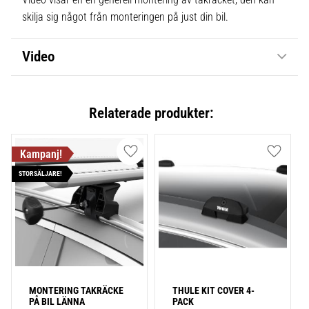
skilja sig något från monteringen på just din bil.
Video
Relaterade produkter:
Lägg till i favoriter
Lägg till
STORSÄLJARE!
MONTERING TAKRÄCKE 
THULE KIT COVER 4-
PÅ BIL LÄNNA 
PACK