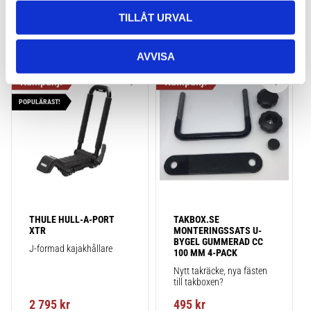
3 145
kr
2 725
kr
TILLÅT URVAL
AVVISA
Lägg till i favoriter
Lägg till
POPULÄRAST!
THULE HULL-A-PORT 
TAKBOX.SE 
XTR
MONTERINGSSATS U-
BYGEL GUMMERAD CC 
J-formad kajakhållare
100 MM 4-PACK
Nytt takräcke, nya fästen 
till takboxen?
2 795
kr
495
kr