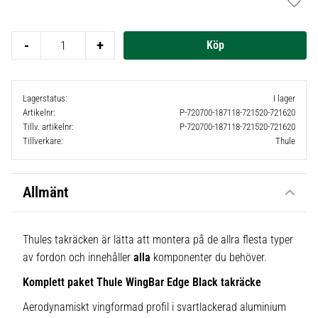
Lägg t
-
+
Lagerstatus
I lager
Artikelnr
P-720700-187118-721520-721620
Tillv. artikelnr
P-720700-187118-721520-721620
Tillverkare
Thule
Allmänt
Thules takräcken är lätta att montera på de allra flesta typer
av fordon och innehåller
alla
komponenter du behöver.
Komplett paket Thule WingBar Edge Black takräcke
Aerodynamiskt vingformad profil i svartlackerad aluminium