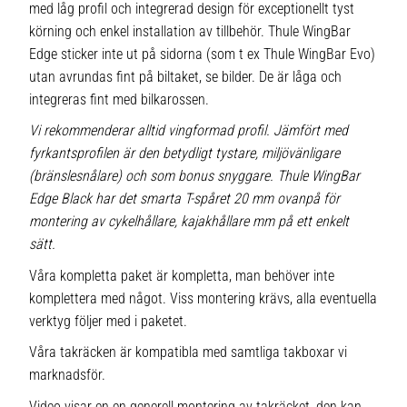
med låg profil och integrerad design för exceptionellt tyst
körning och enkel installation av tillbehör. Thule WingBar
Edge sticker inte ut på sidorna (som t ex Thule WingBar Evo)
utan avrundas fint på biltaket, se bilder. De är låga och
integreras fint med bilkarossen.
Vi rekommenderar alltid vingformad profil. Jämfört med
fyrkantsprofilen är den betydligt tystare, miljövänligare
(bränslesnålare) och som bonus snyggare. Thule WingBar
Edge Black har det smarta T-spåret 20 mm ovanpå för
montering av cykelhållare, kajakhållare mm på ett enkelt
sätt.
Våra kompletta paket är kompletta, man behöver inte
komplettera med något. Viss montering krävs, alla eventuella
verktyg följer med i paketet.
Våra takräcken är kompatibla med samtliga takboxar vi
marknadsför.
Video visar en en generell montering av takräcket, den kan