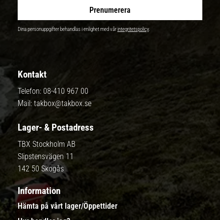
Prenumerera
Dina personuppgifter behandlas i enlighet med vår
integritetspolicy
.
Kontakt
Telefon:
08-410 967 00
Mail:
takbox@takbox.se
Lager- & Postadress
TBX Stockholm AB
Slipstensvägen 11
142 50 Skogås
Information
Hämta på vårt lager/Öppettider