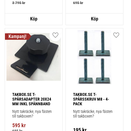
3 795
kr
695
kr
Lägg till i favoriter
Lägg till
TAKBOX.SE T-
TAKBOX.SE T-
SPÅRSADAPTER 20X24 
SPÅRSSKRUV M8 - 4-
MM INKL SPÄNNBAND
PACK
Nytt takräcke, nya fästen 
Nytt takräcke, nya fästen 
till takboxen?
till takboxen?
595
kr
195
kr
695
kr