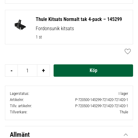
Thule Kitsats Normalt tak 4-pack – 145299
Fordonsunik kitsats
1 st
Lägg t
-
+
Lagerstatus
I lager
Artikelnr
P-720500-145299-721420-721420-1
Tillv. artikelnr
P-720500-145299-721420-721420-1
Tillverkare
Thule
Allmänt