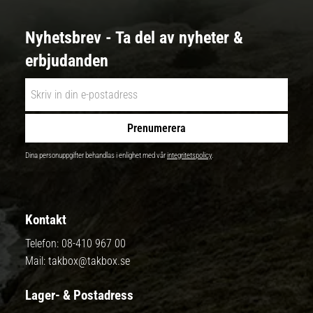
Nyhetsbrev - Ta del av nyheter &
erbjudanden
Prenumerera
Dina personuppgifter behandlas i enlighet med vår
integritetspolicy
.
Kontakt
Telefon:
08-410 967 00
Mail:
takbox@takbox.se
Lager- & Postadress