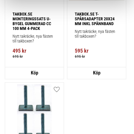
TAKBOX.SE 
TAKBOX.SE T-
MONTERINGSSATS U-
SPÅRSADAPTER 20X24 
BYGEL GUMMERAD CC 
MM INKL SPÄNNBAND
100 MM 4-PACK
Nytt takräcke, nya fästen 
Nytt takräcke, nya fästen 
till takboxen?
till takboxen?
495
kr
595
kr
695
kr
695
kr
Lägg till i favoriter