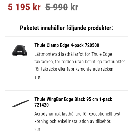
5 195
kr
5 990
kr
Nedsatt pris:
Ordinarie pris:
Thule Clamp Edge 4-pack 720500
Lättmonterad lasthållarfot för Thule Edge-
takräcken, för fordon utan befintliga fästpunkter
för takräcke eller fabriksmonterade räcken.
1 st
Thule WingBar Edge Black 95 cm 1-pack
721420
Aerodynamisk lasthållare för exceptionellt tyst
körning och enkel installation av tillbehör.
2 st