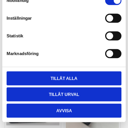
Nödvändig
a
m
t
Inställningar
y
THULE DOCKGRIP
THULE HULL-A-PORT 
c
XTR
Horisontell kajakhållare
k
Statistik
J-formad kajakhållare
e
2 495
kr
2 795
kr
s
2 725
kr
3 795
kr
Marknadsföring
v
a
l
TILLÅT ALLA
Lägg till i favoriter
Lägg till
TILLÅT URVAL
AVVISA