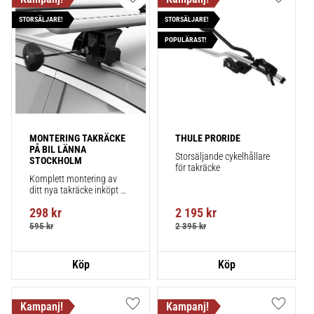
Lägg till i favoriter
Lägg till
STORSÄLJARE!
STORSÄLJARE!
POPULÄRAST!
MONTERING TAKRÄCKE 
THULE PRORIDE
PÅ BIL LÄNNA 
Storsäljande cykelhållare 
STOCKHOLM
för takräcke
Komplett montering av 
ditt nya takräcke inköpt 
från takbox.se inklusive 
298
kr
2 195
kr
montering på din bil.
595
kr
2 395
kr
Lägg till i favoriter
Lägg till