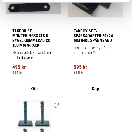
TAKBOX.SE 
TAKBOX.SE T-
MONTERINGSSATS U-
SPÅRSADAPTER 20X24 
BYGEL GUMMERAD CC 
MM INKL SPÄNNBAND
100 MM 4-PACK
Nytt takräcke, nya fästen 
Nytt takräcke, nya fästen 
till takboxen?
till takboxen?
495
kr
595
kr
695
kr
695
kr
Lägg till i favoriter