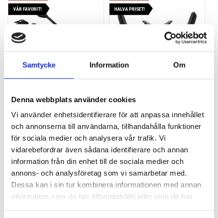
VÅR FAVORIT!
HALVA PRISET!
Samtycke
Information
Om
THULE PRORIDE BLACK
THULE DOCKGLIDE
Denna webbplats använder cookies
Storsäljande 
Horisontell kajakhållare
takcykelhållare 
Vi använder enhetsidentifierare för att anpassa innehållet
och annonserna till användarna, tillhandahålla funktioner
2 395
kr
1 495
kr
2 595
kr
3 145
kr
för sociala medier och analysera vår trafik. Vi
vidarebefordrar även sådana identifierare och annan
information från din enhet till de sociala medier och
annons- och analysföretag som vi samarbetar med.
Dessa kan i sin tur kombinera informationen med annan
Lägg till i favoriter
Lägg till
information som du har tillhandahållit eller som de har
POPULÄRAST!
samlat in när du har använt deras tjänster.