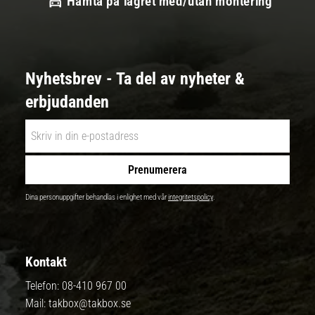
Hämta på lagret med/utan montering
Nyhetsbrev - Ta del av nyheter &
erbjudanden
Prenumerera
Dina personuppgifter behandlas i enlighet med vår
integritetspolicy
.
Kontakt
Telefon:
08-410 967 00
Mail:
takbox@takbox.se