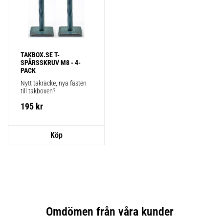
TAKBOX.SE T-
SPÅRSSKRUV M8 - 4-
PACK
Nytt takräcke, nya fästen 
till takboxen?
195
kr