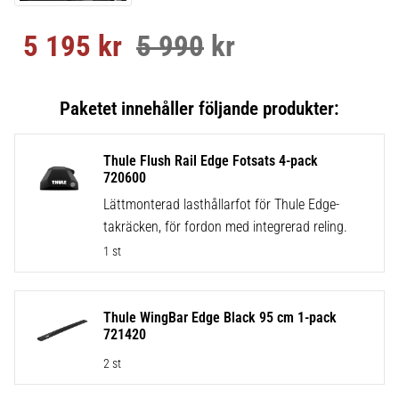
5 195
kr
5 990
kr
Nedsatt pris:
Ordinarie pris:
Thule Flush Rail Edge Fotsats 4-pack
720600
Lättmonterad lasthållarfot för Thule Edge-
takräcken, för fordon med integrerad reling.
1 st
Thule WingBar Edge Black 95 cm 1-pack
721420
2 st