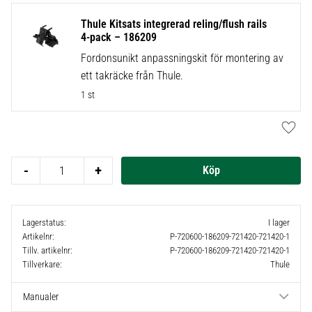
Thule Kitsats integrerad reling/flush rails
4-pack – 186209
Fordonsunikt anpassningskit för montering av
ett takräcke från Thule.
1 st
Lägg t
-
+
Lagerstatus
I lager
Artikelnr
P-720600-186209-721420-721420-1
Tillv. artikelnr
P-720600-186209-721420-721420-1
Tillverkare
Thule
Manualer