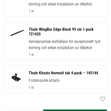
körning och enkel installation av tillbehör.
1 st
Thule WingBar Edge Black 95 cm 1-pack
721420
Aerodynamisk lasthållare för exceptionellt tyst
körning och enkel installation av tillbehör.
1 st
Thule Kitsats Normalt tak 4-pack – 145144
Fordonsunik kitsats
1 st
Lägg t