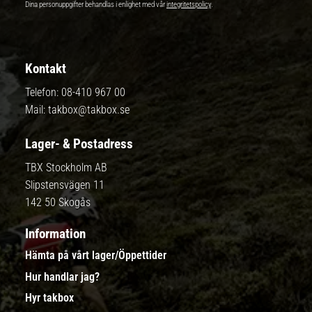
Dina personuppgifter behandlas i enlighet med vår
integritetspolicy
.
Kontakt
Telefon:
08-410 967 00
Mail:
takbox@takbox.se
Lager- & Postadress
TBX Stockholm AB
Slipstensvägen 11
142 50 Skogås
Information
Hämta på vårt lager/Öppettider
Hur handlar jag?
Hyr takbox