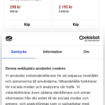
från takbox.se inklusive 
298
kr
2 195
kr
montering på din bil.
595
kr
2 395
kr
Lägg till i favoriter
Lägg till
VÅR FAVORIT!
HALVA PRISET!
Samtycke
Information
Om
Denna webbplats använder cookies
Vi använder enhetsidentifierare för att anpassa innehållet
och annonserna till användarna, tillhandahålla funktioner
THULE PRORIDE BLACK
THULE DOCKGLIDE
för sociala medier och analysera vår trafik. Vi
Storsäljande 
Horisontell kajakhållare
vidarebefordrar även sådana identifierare och annan
takcykelhållare 
information från din enhet till de sociala medier och
2 395
kr
1 495
kr
annons- och analysföretag som vi samarbetar med.