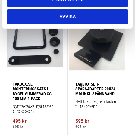
AVVISA
Lägg till i favoriter
Lägg till
TAKBOX.SE 
TAKBOX.SE T-
MONTERINGSSATS U-
SPÅRSADAPTER 20X24 
BYGEL GUMMERAD CC 
MM INKL SPÄNNBAND
100 MM 4-PACK
Nytt takräcke, nya fästen 
Nytt takräcke, nya fästen 
till takboxen?
till takboxen?
495
kr
595
kr
695
kr
695
kr