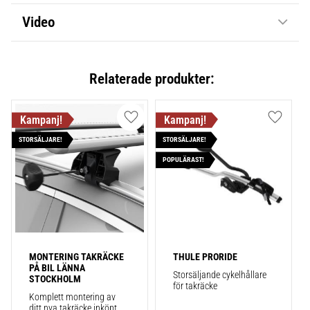
Video
Relaterade produkter:
Lägg till i favoriter
Lägg till
STORSÄLJARE!
STORSÄLJARE!
POPULÄRAST!
MONTERING TAKRÄCKE 
THULE PRORIDE
PÅ BIL LÄNNA 
Storsäljande cykelhållare 
STOCKHOLM
för takräcke
Komplett montering av 
ditt nya takräcke inköpt 