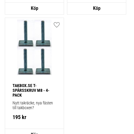
Lägg till i favoriter
TAKBOX.SE T-
SPÅRSSKRUV M8 - 4-
PACK
Nytt takräcke, nya fästen 
till takboxen?
195
kr