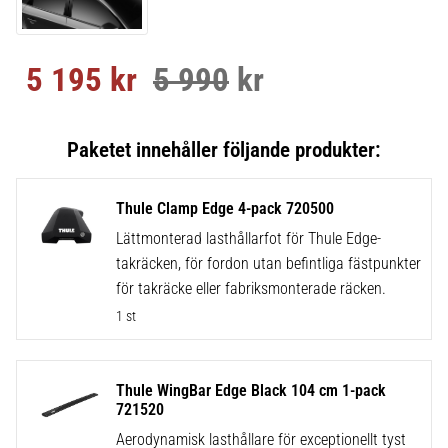
5 195
kr
5 990
kr
Nedsatt pris:
Ordinarie pris:
Thule Clamp Edge 4-pack 720500
Lättmonterad lasthållarfot för Thule Edge-
takräcken, för fordon utan befintliga fästpunkter
för takräcke eller fabriksmonterade räcken.
1 st
Thule WingBar Edge Black 104 cm 1-pack
721520
Aerodynamisk lasthållare för exceptionellt tyst