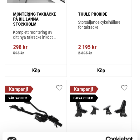
MONTERING TAKRÄCKE 
THULE PRORIDE
PÅ BIL LÄNNA 
Storsäljande cykelhållare 
STOCKHOLM
för takräcke
Komplett montering av 
ditt nya takräcke inköpt 
från takbox.se inklusive 
298
kr
2 195
kr
montering på din bil.
595
kr
2 395
kr
Lägg till i favoriter
Lägg till
VÅR FAVORIT!
HALVA PRISET!