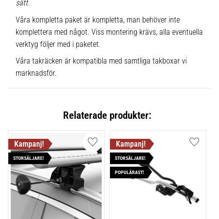
sätt.
Våra kompletta paket är kompletta, man behöver inte
komplettera med något. Viss montering krävs, alla eventuella
verktyg följer med i paketet.
Våra takräcken är kompatibla med samtliga takboxar vi
marknadsför.
Relaterade produkter:
Lägg till i favoriter
Lägg till
STORSÄLJARE!
STORSÄLJARE!
POPULÄRAST!