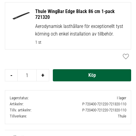
Thule WingBar Edge Black 86 cm 1-pack
721320
Aerodynamisk lasthållare för exceptionellt tyst
körning och enkel installation av tillbehör.
1 st
Lägg t
-
+
Lagerstatus
I lager
Artikelnr
P-720400-721220-721320-110
Tillv. artikelnr
P-720400-721220-721320-110
Tillverkare
Thule