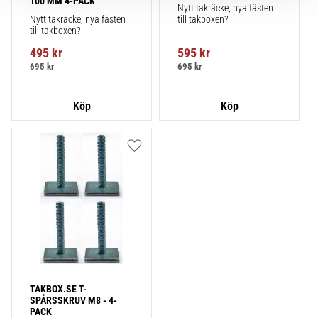
100 MM 4-PACK
Nytt takräcke, nya fästen 
Nytt takräcke, nya fästen 
till takboxen?
till takboxen?
495
kr
595
kr
695
kr
695
kr
Lägg till i favoriter
TAKBOX.SE T-
SPÅRSSKRUV M8 - 4-
PACK