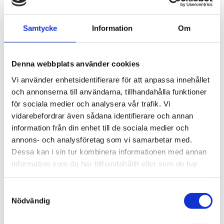
THULE PRORIDE BLACK
THULE DOCKGLIDE
Samtycke
Information
Om
Storsäljande 
Horisontell kajakhållare
takcykelhållare 
2 395
kr
1 495
kr
Denna webbplats använder cookies
2 595
kr
3 145
kr
Vi använder enhetsidentifierare för att anpassa innehållet
och annonserna till användarna, tillhandahålla funktioner
för sociala medier och analysera vår trafik. Vi
vidarebefordrar även sådana identifierare och annan
Lägg till i favoriter
Lägg till
information från din enhet till de sociala medier och
POPULÄRAST!
annons- och analysföretag som vi samarbetar med.
Dessa kan i sin tur kombinera informationen med annan
information som du har tillhandahållit eller som de har
samlat in när du har använt deras tjänster.
S
Nödvändig
a
m
THULE DOCKGRIP
THULE HULL-A-PORT 