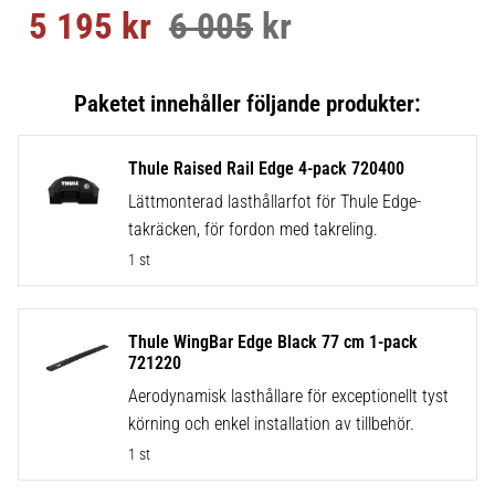
5 195
kr
6 005
kr
Nedsatt pris:
Ordinarie pris:
Thule Raised Rail Edge 4-pack 720400
Lättmonterad lasthållarfot för Thule Edge-
takräcken, för fordon med takreling.
1 st
Thule WingBar Edge Black 77 cm 1-pack
721220
Aerodynamisk lasthållare för exceptionellt tyst
körning och enkel installation av tillbehör.
1 st