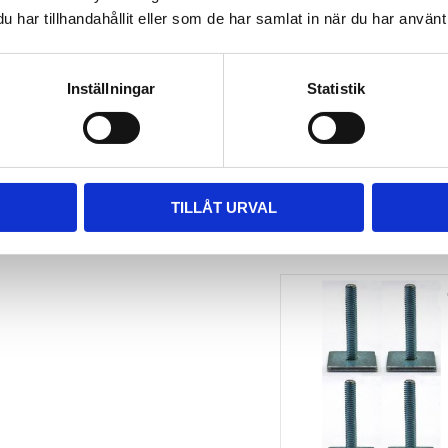
har tillhandahållit eller som de har samlat in när du har använt 
TAKBOX.SE 
MONTERINGSSATS U-
BYGEL GUMMERAD CC 
100 MM 4-PACK
Inställningar
Statistik
Nytt takräcke, nya fästen 
till takboxen?
495
kr
695
kr
TILLÅT URVAL