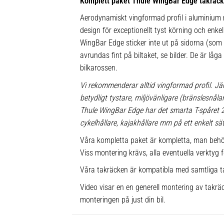
Komplett paket Thule WingBar Edge takräc
Aerodynamiskt vingformad profil i aluminium m
design för exceptionellt tyst körning och enkel 
WingBar Edge sticker inte ut på sidorna (som
avrundas fint på biltaket, se bilder. De är låg
bilkarossen.
Vi rekommenderar alltid vingformad profil. Jä
betydligt tystare, miljövänligare (bränslesnå
Thule WingBar Edge har det smarta T-spåret
cykelhållare, kajakhållare mm på ett enkelt sät
Våra kompletta paket är kompletta, man behö
Viss montering krävs, alla eventuella verktyg f
Våra takräcken är kompatibla med samtliga t
Video visar en en generell montering av takräc
monteringen på just din bil.