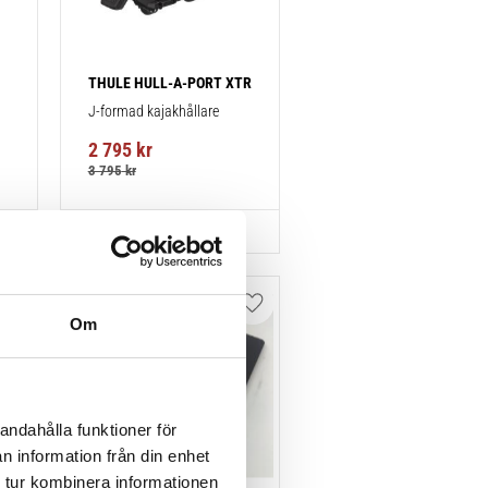
THULE HULL-A-PORT XTR
J-formad kajakhållare
2 795
kr
3 795
kr
Lägg till i favoriter
Lägg till i favoriter
Om
andahålla funktioner för
n information från din enhet
 tur kombinera informationen