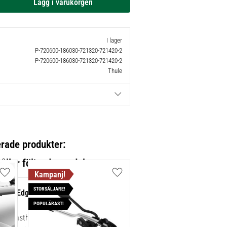
I lager
P-720600-186030-721320-721420-2
P-720600-186030-721320-721420-2
Thule
erade produkter:
Lägg till i favoriter
Lägg till i favoriter
STORSÄLJARE!
gBar Edge Black 86 cm 1-pack
POPULÄRAST!
sk lasthållare för exceptionellt tyst