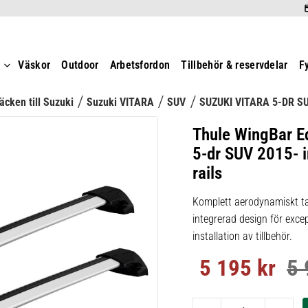
t
Väskor
Outdoor
Arbetsfordon
Tillbehör & reservdelar
F
äcken till Suzuki
Suzuki VITARA
SUV
SUZUKI VITARA 5-DR SU
Thule WingBar E
5-dr SUV 2015- i
rails
Komplett aerodynamiskt ta
integrerad design för excep
installation av tillbehör.
5 195
kr
5 
Nedsatt pris:
Ord