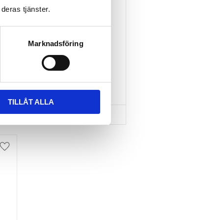
deras tjänster.
TAKBOX.SE T-
SPÅRSADAPTER 20X24 
MM INKL SPÄNNBAND
Marknadsföring
Nytt takräcke, nya fästen 
till takboxen?
595
kr
695
kr
TILLÅT ALLA
Lägg till i favoriter