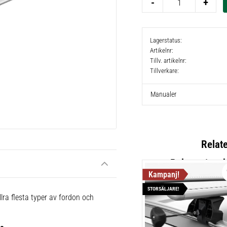
-
+
Lagerstatus
Artikelnr
Tillv. artikelnr
Tillverkare
Manualer
Relat
STORSÄLJARE!
Thule Win
lra flesta typer av fordon och
721320
Aerodynami