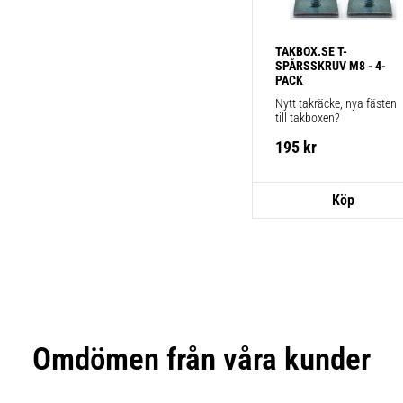
TAKBOX.SE T-
SPÅRSSKRUV M8 - 4-
PACK
Nytt takräcke, nya fästen 
till takboxen?
195
kr