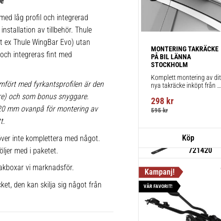
ke
körning och
ed låg profil och integrerad
1 st
installation av tillbehör. Thule
 t ex Thule WingBar Evo) utan
MONTERING TAKRÄCKE 
Thule Flu
a och integreras fint med
PÅ BIL LÄNNA 
720600
STOCKHOLM
Lättmonter
Komplett montering av ditt
mfört med fyrkantsprofilen är den
nya takräcke inköpt från 
takräcken,
takbox.se inklusive 
lare) och som bonus snyggare.
298
kr
montering på din bil.
1 st
 20 mm ovanpå för montering av
595
kr
t.
ver inte komplettera med något.
Thule Win
721420
öljer med i paketet.
Aerodynami
akboxar vi marknadsför.
körning och
ket, den kan skilja sig något från
VÅR FAVORIT!
1 st