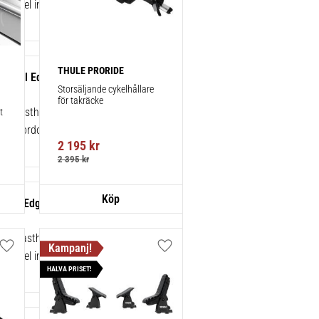
 enkel installation av tillbehör.
THULE PRORIDE
sh Rail Edge Fotsats 4-pack
Storsäljande cykelhållare 
för takräcke
ad lasthållarfot för Thule Edge-
 
 för fordon med integrerad reling.
2 195
kr
2 395
kr
gBar Edge Black 95 cm 1-pack
sk lasthållare för exceptionellt tyst
Lägg till i favoriter
Lägg till i favoriter
 enkel installation av tillbehör.
HALVA PRISET!