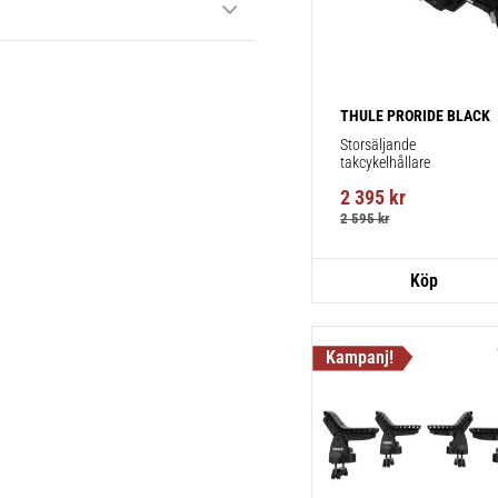
Thule Kits
pack – 1
Fordonsuni
takräcke f
THULE PRORIDE BLACK
1 st
Storsäljande 
takcykelhållare 
2 395
kr
2 595
kr