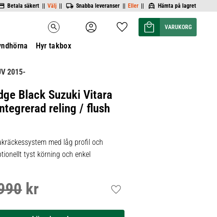
Betala säkert ||
Välj
||
Snabba leveranser ||
Eller
||
Hämta på lagret
Kundvagn
Favoriter
search
yndhörna
Hyr takbox
V 2015-
dge Black Suzuki Vitara
ntegrerad reling / flush
kräckessystem med låg profil och
tionellt tyst körning och enkel
990
kr
inarie pris:
Lägg till i favoriter