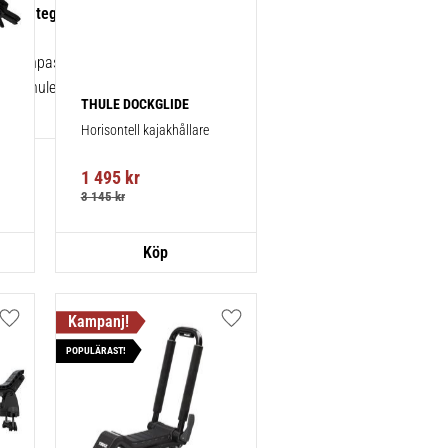
ats integrerad reling/flush rails 4-
86030
kt anpassningskit för montering av ett
rån Thule.
THULE DOCKGLIDE
Horisontell kajakhållare
1 495
kr
3 145
kr
Lägg till i favoriter
Lägg till i favoriter
POPULÄRAST!