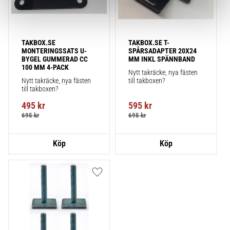
TAKBOX.SE 
TAKBOX.SE T-
MONTERINGSSATS U-
SPÅRSADAPTER 20X24 
BYGEL GUMMERAD CC 
MM INKL SPÄNNBAND
100 MM 4-PACK
Nytt takräcke, nya fästen 
Nytt takräcke, nya fästen 
till takboxen?
till takboxen?
495
kr
595
kr
695
kr
695
kr
Lägg till i favoriter