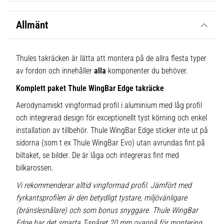
Allmänt
Thules takräcken är lätta att montera på de allra flesta typer
av fordon och innehåller
alla
komponenter du behöver.
Komplett paket Thule WingBar Edge takräcke
Aerodynamiskt vingformad profil i aluminium med låg profil
och integrerad design för exceptionellt tyst körning och enkel
installation av tillbehör. Thule WingBar Edge sticker inte ut på
sidorna (som t ex Thule WingBar Evo) utan avrundas fint på
biltaket, se bilder. De är låga och integreras fint med
bilkarossen.
Vi rekommenderar alltid vingformad profil. Jämfört med
fyrkantsprofilen är den betydligt tystare, miljövänligare
(bränslesnålare) och som bonus snyggare. Thule WingBar
Edge har det smarta T-spåret 20 mm ovanpå för montering