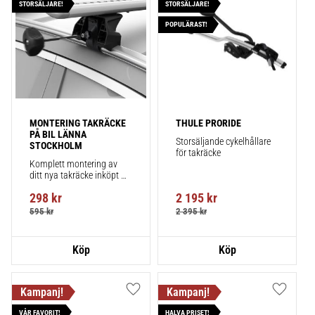
STORSÄLJARE!
STORSÄLJARE!
POPULÄRAST!
MONTERING TAKRÄCKE 
THULE PRORIDE
PÅ BIL LÄNNA 
Storsäljande cykelhållare 
STOCKHOLM
för takräcke
Komplett montering av 
ditt nya takräcke inköpt 
från takbox.se inklusive 
298
kr
2 195
kr
montering på din bil.
595
kr
2 395
kr
Lägg till i favoriter
Lägg till
VÅR FAVORIT!
HALVA PRISET!