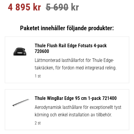
4 895
kr
5 690
kr
Nedsatt pris:
Ordinarie pris:
Thule Flush Rail Edge Fotsats 4-pack
720600
Lättmonterad lasthållarfot för Thule Edge-
takräcken, för fordon med integrerad reling.
1 st
Thule WingBar Edge 95 cm 1-pack 721400
Aerodynamisk lasthållare för exceptionellt tyst
körning och enkel installation av tillbehör.
2 st