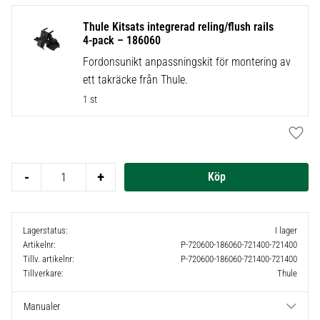
Thule Kitsats integrerad reling/flush rails
4-pack – 186060
Fordonsunikt anpassningskit för montering av
ett takräcke från Thule.
1 st
Lägg t
-
+
Lagerstatus
I lager
Artikelnr
P-720600-186060-721400-721400
Tillv. artikelnr
P-720600-186060-721400-721400
Tillverkare
Thule
Manualer