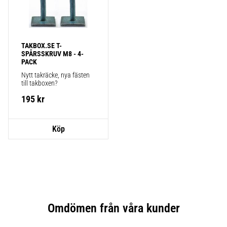
TAKBOX.SE T-
SPÅRSSKRUV M8 - 4-
PACK
Nytt takräcke, nya fästen 
till takboxen?
195
kr