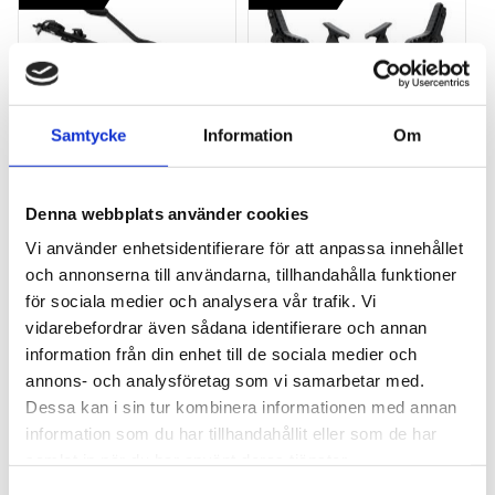
Samtycke
Information
Om
THULE PRORIDE BLACK
THULE DOCKGLIDE
Storsäljande 
Horisontell kajakhållare
Denna webbplats använder cookies
takcykelhållare 
Vi använder enhetsidentifierare för att anpassa innehållet
2 395
kr
1 495
kr
och annonserna till användarna, tillhandahålla funktioner
2 595
kr
3 145
kr
för sociala medier och analysera vår trafik. Vi
vidarebefordrar även sådana identifierare och annan
information från din enhet till de sociala medier och
annons- och analysföretag som vi samarbetar med.
Dessa kan i sin tur kombinera informationen med annan
Lägg till i favoriter
Lägg till
information som du har tillhandahållit eller som de har
POPULÄRAST!
samlat in när du har använt deras tjänster.
S