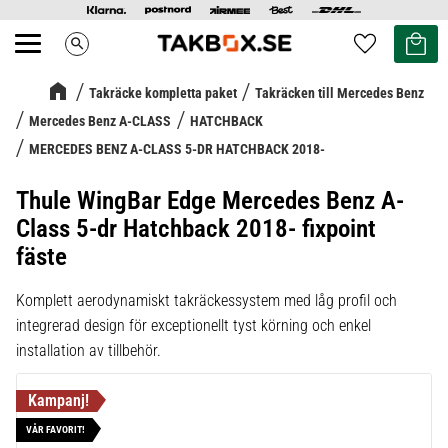
Kundvag
Favoriter
search
Meny
Takräcke kompletta paket
Takräcken till Mercedes Benz
Mercedes Benz A-CLASS
HATCHBACK
MERCEDES BENZ A-CLASS 5-DR HATCHBACK 2018-
Thule WingBar Edge Mercedes Benz A-
Class 5-dr Hatchback 2018- fixpoint
fäste
Komplett aerodynamiskt takräckessystem med låg profil och
integrerad design för exceptionellt tyst körning och enkel
installation av tillbehör.
VÅR FAVORIT!