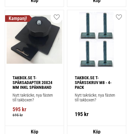
Lägg till i favoriter
Lägg till
TAKBOX.SE T-
TAKBOX.SE T-
SPÅRSADAPTER 20X24 
SPÅRSSKRUV M8 - 4-
MM INKL SPÄNNBAND
PACK
Nytt takräcke, nya fästen 
Nytt takräcke, nya fästen 
till takboxen?
till takboxen?
595
kr
195
kr
695
kr