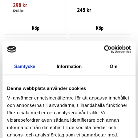
från takbox.se inklusive 
när du inte använder 
298
kr
montering på din bil.
takräcken. Smidigt!
245
kr
595
kr
Lägg till i favoriter
Lägg till
STORSÄLJARE!
VÅR FAVORIT!
POPULÄRAST!
Samtycke
Information
Om
Denna webbplats använder cookies
Vi använder enhetsidentifierare för att anpassa innehållet
och annonserna till användarna, tillhandahålla funktioner
THULE PRORIDE
THULE PRORIDE BLACK
för sociala medier och analysera vår trafik. Vi
Storsäljande cykelhållare 
Storsäljande 
vidarebefordrar även sådana identifierare och annan
för takräcke
takcykelhållare 
information från din enhet till de sociala medier och
2 195
kr
2 395
kr
annons- och analysföretag som vi samarbetar med.
2 395
kr
2 595
kr