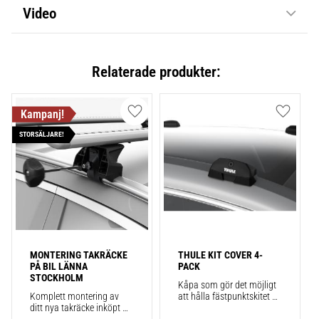
Video
Relaterade produkter:
Lägg till i favoriter
Lägg till
STORSÄLJARE!
MONTERING TAKRÄCKE 
THULE KIT COVER 4-
PÅ BIL LÄNNA 
PACK
STOCKHOLM
Kåpa som gör det möjligt 
Komplett montering av 
att hålla fästpunktskitet 
ditt nya takräcke inköpt 
säkert monterat på bilen 