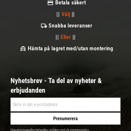
Betala säkert
||
Välj
||
Snabba leveranser
||
Eller
||
Hämta på lagret med/utan montering
Nyhetsbrev - Ta del av nyheter &
erbjudanden
Prenumerera
Dina personuppgifter behandlas i enlighet med vår
integritetspolicy
.