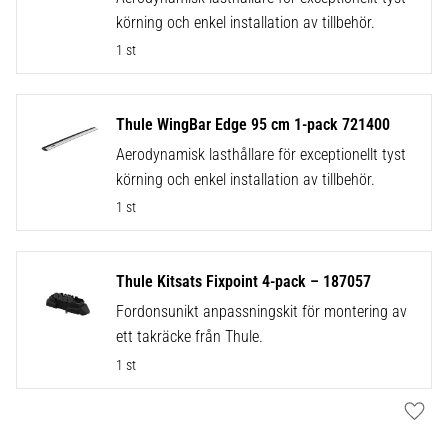
körning och enkel installation av tillbehör.
1 st
Thule WingBar Edge 95 cm 1-pack 721400
Aerodynamisk lasthållare för exceptionellt tyst
körning och enkel installation av tillbehör.
1 st
Thule Kitsats Fixpoint 4-pack – 187057
Fordonsunikt anpassningskit för montering av
ett takräcke från Thule.
1 st
Lägg t