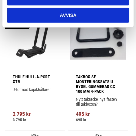
AVVISA
Lägg till i favoriter
Lägg till
POPULÄRAST!
THULE HULL-A-PORT 
TAKBOX.SE 
XTR
MONTERINGSSATS U-
BYGEL GUMMERAD CC 
J-formad kajakhållare
100 MM 4-PACK
Nytt takräcke, nya fästen 
till takboxen?
2 795
kr
495
kr
3 795
kr
695
kr