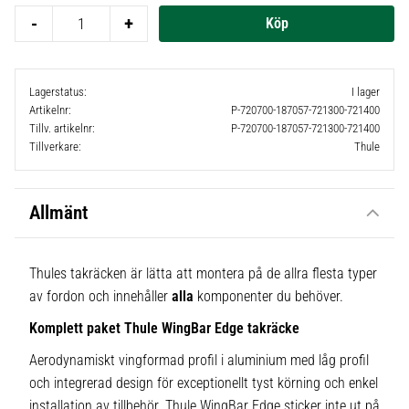
-
+
Lagerstatus
I lager
Artikelnr
P-720700-187057-721300-721400
Tillv. artikelnr
P-720700-187057-721300-721400
Tillverkare
Thule
Allmänt
Thules takräcken är lätta att montera på de allra flesta typer
av fordon och innehåller
alla
komponenter du behöver.
Komplett paket Thule WingBar Edge takräcke
Aerodynamiskt vingformad profil i aluminium med låg profil
och integrerad design för exceptionellt tyst körning och enkel
installation av tillbehör. Thule WingBar Edge sticker inte ut på