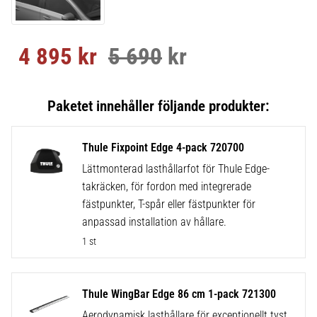
4 895
kr
5 690
kr
Nedsatt pris:
Ordinarie pris:
Thule Fixpoint Edge 4-pack 720700
Lättmonterad lasthållarfot för Thule Edge-
takräcken, för fordon med integrerade
fästpunkter, T-spår eller fästpunkter för
anpassad installation av hållare.
1 st
Thule WingBar Edge 86 cm 1-pack 721300
Aerodynamisk lasthållare för exceptionellt tyst