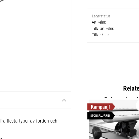
Lagerstatus
Artikelnr
Tillv. artikelnr
Tillverkare
Relat
STORSÄLJARE!
Thule Cla
lra flesta typer av fordon och
Lättmonter
takräcken,