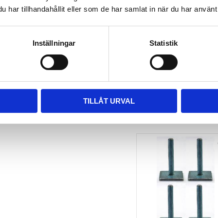
har tillhandahållit eller som de har samlat in när du har använt 
TAKBOX.SE 
MONTERINGSSATS U-
BYGEL GUMMERAD CC 
100 MM 4-PACK
Inställningar
Statistik
Nytt takräcke, nya fästen 
till takboxen?
495
kr
695
kr
TILLÅT URVAL