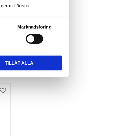
deras tjänster.
TAKBOX.SE T-
SPÅRSADAPTER 20X24 
MM INKL SPÄNNBAND
Marknadsföring
Nytt takräcke, nya fästen 
till takboxen?
595
kr
695
kr
TILLÅT ALLA
Lägg till i favoriter