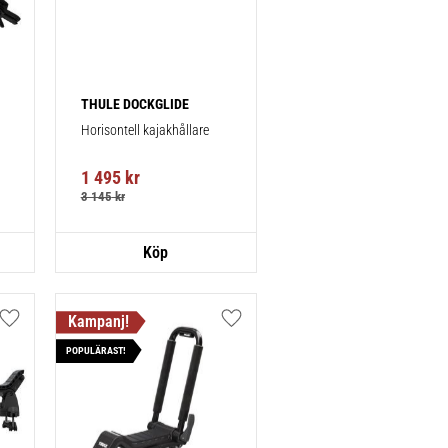
THULE DOCKGLIDE
Horisontell kajakhållare
1 495
kr
3 145
kr
Lägg till i favoriter
Lägg till i favoriter
POPULÄRAST!