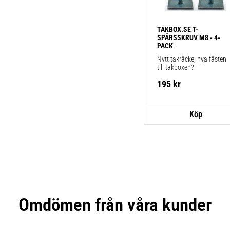
TAKBOX.SE T-
SPÅRSSKRUV M8 - 4-
PACK
Nytt takräcke, nya fästen 
till takboxen?
195
kr