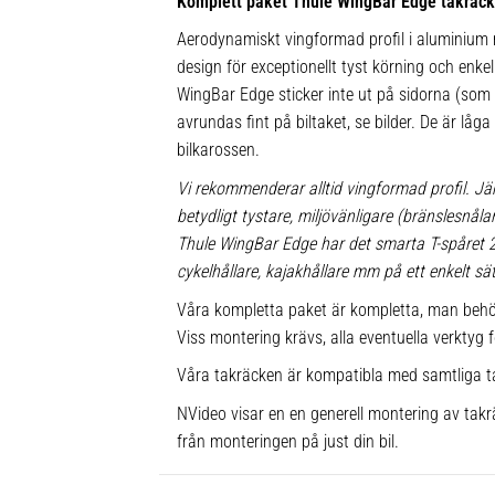
Komplett paket Thule WingBar Edge takräc
Aerodynamiskt vingformad profil i aluminium m
design för exceptionellt tyst körning och enkel 
WingBar Edge sticker inte ut på sidorna (som
avrundas fint på biltaket, se bilder. De är låg
bilkarossen.
Vi rekommenderar alltid vingformad profil. Jä
betydligt tystare, miljövänligare (bränslesnå
Thule WingBar Edge har det smarta T-spåret
cykelhållare, kajakhållare mm på ett enkelt sät
Våra kompletta paket är kompletta, man behö
Viss montering krävs, alla eventuella verktyg f
Våra takräcken är kompatibla med samtliga t
NVideo visar en en generell montering av takrä
från monteringen på just din bil.