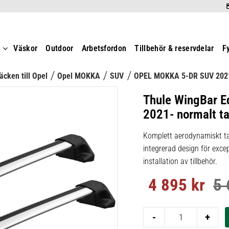
t
Väskor
Outdoor
Arbetsfordon
Tillbehör & reservdelar
F
äcken till Opel
Opel MOKKA
SUV
OPEL MOKKA 5-DR SUV 202
Thule WingBar E
2021- normalt t
Komplett aerodynamiskt ta
integrerad design för excep
installation av tillbehör.
4 895
kr
5 
Nedsatt pris:
Ord
-
+