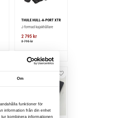
THULE HULL-A-PORT XTR
J-formad kajakhållare
2 795
kr
3 795
kr
Lägg till i favoriter
Lägg till i favoriter
Om
andahålla funktioner för
n information från din enhet
 tur kombinera informationen