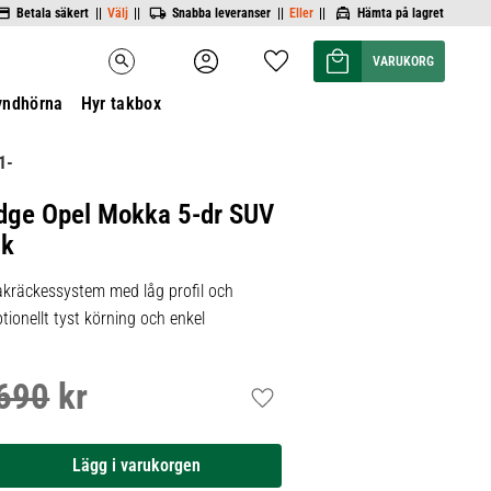
Betala säkert ||
Välj
||
Snabba leveranser ||
Eller
||
Hämta på lagret
Kundvagn
Favoriter
search
yndhörna
Hyr takbox
1-
dge Opel Mokka 5-dr SUV
ak
kräckessystem med låg profil och
tionellt tyst körning och enkel
690
kr
inarie pris:
Lägg till i favoriter