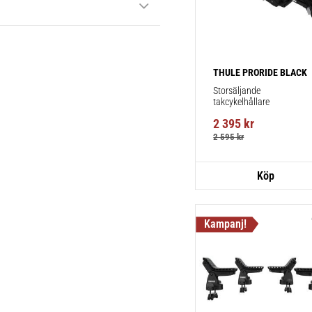
THULE PRORIDE BLACK
Storsäljande 
takcykelhållare 
2 395
kr
2 595
kr