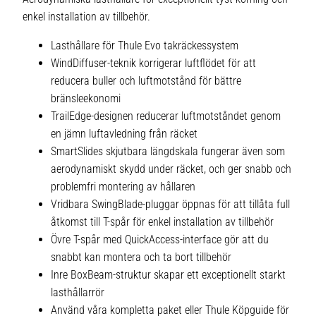
enkel installation av tillbehör.
Lasthållare för Thule Evo takräckessystem
WindDiffuser-teknik korrigerar luftflödet för att
reducera buller och luftmotstånd för bättre
bränsleekonomi
TrailEdge-designen reducerar luftmotståndet genom
en jämn luftavledning från räcket
SmartSlides skjutbara längdskala fungerar även som
aerodynamiskt skydd under räcket, och ger snabb och
problemfri montering av hållaren
Vridbara SwingBlade-pluggar öppnas för att tillåta full
åtkomst till T-spår för enkel installation av tillbehör
Övre T-spår med QuickAccess-interface gör att du
snabbt kan montera och ta bort tillbehör
Inre BoxBeam-struktur skapar ett exceptionellt starkt
lasthållarrör
Använd våra kompletta paket eller Thule Köpguide för