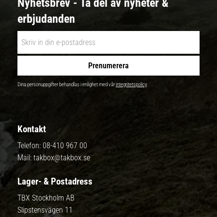
Nyhetsbrev - Ta del av nyheter &
erbjudanden
Prenumerera
Dina personuppgifter behandlas i enlighet med vår
integritetspolicy
.
Kontakt
Telefon:
08-410 967 00
Mail:
takbox@takbox.se
Lager- & Postadress
TBX Stockholm AB
Slipstensvägen 11