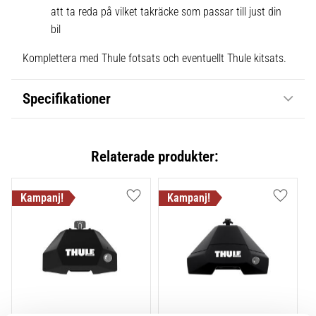
att ta reda på vilket takräcke som passar till just din
bil
Komplettera med Thule fotsats och eventuellt Thule kitsats.
Specifikationer
Relaterade produkter:
Lägg till i favoriter
Lägg till