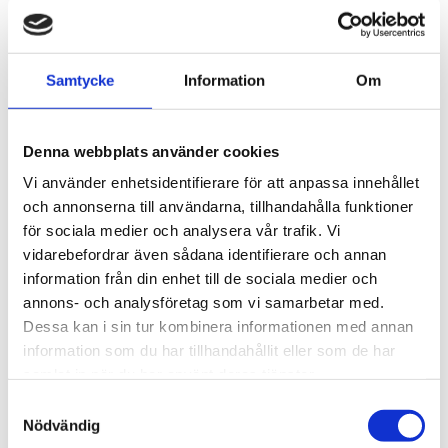
THULE FIXPOINT EVO 4-
THULE CLAMP EVO 4-
PACK 710700
PACK 710500
Lättmonterad 
Lättmonterad 
Samtycke
Information
Om
lasthållarfot för Thule Evo-
lasthållarfot för Thule Evo-
takräcken, för fordon med 
takräcken, för fordon utan 
1 795
kr
1 795
kr
integrerade fästpunkter, T-
befintliga fästpunkter för 
spår eller fästpunkter för 
takräcke eller 
1 975
kr
1 975
kr
Denna webbplats använder cookies
anpassad installation av 
fabriksmonterade räcken.
hållare.
Vi använder enhetsidentifierare för att anpassa innehållet
och annonserna till användarna, tillhandahålla funktioner
för sociala medier och analysera vår trafik. Vi
vidarebefordrar även sådana identifierare och annan
Lägg till i favoriter
Lägg till
information från din enhet till de sociala medier och
annons- och analysföretag som vi samarbetar med.
Dessa kan i sin tur kombinera informationen med annan
information som du har tillhandahållit eller som de har
samlat in när du har använt deras tjänster.
S
Nödvändig
a