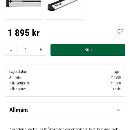
1 895
kr
Lägg t
-
+
Lagerstatus
I lager
Artikelnr
711300
Tillv. artikelnr
711300
Tillverkare
Thule
Allmänt
Aerodynamiska lasthållare för exceptionellt tyst körning och