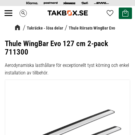
Kundvag
Favoriter
search
Meny
Takräcke - lösa delar
Thule Rörsats WingBar Evo
Thule WingBar Evo 127 cm 2-pack
711300
Aerodynamiska lasthållare för exceptionellt tyst körning och enkel
installation av tillbehör.