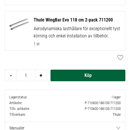
Thule WingBar Evo 118 cm 2-pack 711200
Aerodynamiska lasthållare för exceptionellt tyst
körning och enkel installation av tillbehör.
1 st
Lägg t
-
+
Lagerstatus
I lager
Artikelnr
P-710600-186133-711200
Tillv. artikelnr
P-710600-186133-711200
Tillverkare
Thule
Manualer