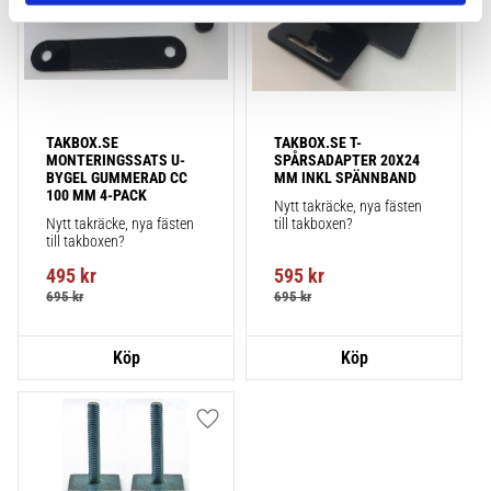
TAKBOX.SE 
TAKBOX.SE T-
MONTERINGSSATS U-
SPÅRSADAPTER 20X24 
BYGEL GUMMERAD CC 
MM INKL SPÄNNBAND
100 MM 4-PACK
Nytt takräcke, nya fästen 
Nytt takräcke, nya fästen 
till takboxen?
till takboxen?
495
kr
595
kr
695
kr
695
kr
Lägg till i favoriter