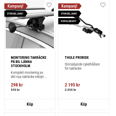
Lägg till i favoriter
Lägg till
STORSÄLJARE!
STORSÄLJARE!
POPULÄRAST!
MONTERING TAKRÄCKE 
THULE PRORIDE
PÅ BIL LÄNNA 
Storsäljande cykelhållare 
STOCKHOLM
för takräcke
Komplett montering av 
ditt nya takräcke inköpt 
från takbox.se inklusive 
298
kr
2 195
kr
montering på din bil.
595
kr
2 395
kr