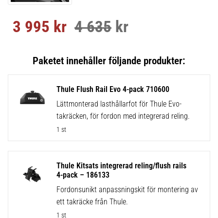
3 995
kr
4 635
kr
Nedsatt pris:
Ordinarie pris:
Thule Flush Rail Evo 4-pack 710600
Lättmonterad lasthållarfot för Thule Evo-
takräcken, för fordon med integrerad reling.
1 st
Thule Kitsats integrerad reling/flush rails
4-pack – 186133
Fordonsunikt anpassningskit för montering av
ett takräcke från Thule.
1 st