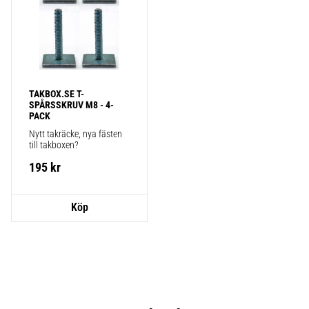
TAKBOX.SE T-
SPÅRSSKRUV M8 - 4-
PACK
Nytt takräcke, nya fästen 
till takboxen?
195
kr