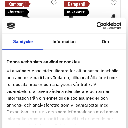
Lägg till i favoriter
Lägg till
VÅR FAVORIT!
HALVA PRISET!
Samtycke
Information
Om
THULE PRORIDE BLACK
THULE DOCKGLIDE
Denna webbplats använder cookies
Storsäljande 
Horisontell kajakhållare
Vi använder enhetsidentifierare för att anpassa innehållet
takcykelhållare 
och annonserna till användarna, tillhandahålla funktioner
2 395
kr
1 495
kr
för sociala medier och analysera vår trafik. Vi
2 595
kr
3 145
kr
vidarebefordrar även sådana identifierare och annan
information från din enhet till de sociala medier och
annons- och analysföretag som vi samarbetar med.
Dessa kan i sin tur kombinera informationen med annan
information som du har tillhandahållit eller som de har
Lägg till i favoriter
Lägg till
samlat in när du har använt deras tjänster.