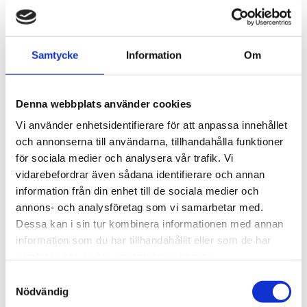
THULE FIXPOINT EVO 4-
THULE CLAMP EVO 4-
PACK 710700
PACK 710500
Lättmonterad 
Lättmonterad 
Samtycke
Information
Om
lasthållarfot för Thule Evo-
lasthållarfot för Thule Evo-
takräcken, för fordon med 
takräcken, för fordon utan 
1 795
kr
1 795
kr
integrerade fästpunkter, T-
befintliga fästpunkter för 
spår eller fästpunkter för 
takräcke eller 
1 975
kr
1 975
kr
Denna webbplats använder cookies
anpassad installation av 
fabriksmonterade räcken.
hållare.
Vi använder enhetsidentifierare för att anpassa innehållet
och annonserna till användarna, tillhandahålla funktioner
för sociala medier och analysera vår trafik. Vi
vidarebefordrar även sådana identifierare och annan
Lägg till i favoriter
Lägg till
information från din enhet till de sociala medier och
annons- och analysföretag som vi samarbetar med.
Dessa kan i sin tur kombinera informationen med annan
information som du har tillhandahållit eller som de har
samlat in när du har använt deras tjänster.
S
Nödvändig
a