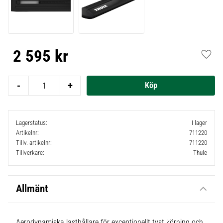
2 595
kr
Lägg t
-
+
Lagerstatus
I lager
Artikelnr
711220
Tillv. artikelnr
711220
Tillverkare
Thule
Allmänt
Aerodynamiska lasthållare för exceptionellt tyst körning och