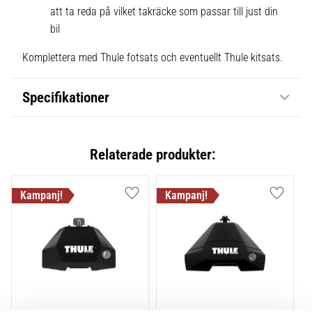
att ta reda på vilket takräcke som passar till just din
bil
Komplettera med Thule fotsats och eventuellt Thule kitsats.
Specifikationer
Relaterade produkter:
Lägg till i favoriter
Lägg till