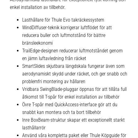
enkel installation av tillbehör.
Lasthållare för Thule Evo takräckessystem
WindDiffuser-teknik korrigerar luftflödet för att
reducera buller och luftmotstånd för bättre
bränsleekonomi
TrailEdge-designen reducerar luftmotståndet genom
en jämn luftavledning från räcket
SmartSlides skjutbara längdskala fungerar även som
aerodynamiskt skydd under räcket, och ger snabb och
problemfri montering av hållaren
Vridbara SwingBlade-pluggar öppnas för att tillåta full
åtkomst till T-spår för enkel installation av tillbehör
Övre T-spår med QuickAccess-interface gör att du
snabbt kan montera och ta bort tillbehör
Inre BoxBeam-struktur skapar ett exceptionellt starkt
lasthållarrör
Använd våra kompletta paket eller Thule Köpguide för