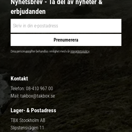
Nyhetsbrev - Ta del av nyheter &
erbjudanden
Prenumerera
Dina personuppgifter behandlas i enlighet med vår
integritetspolicy
.
Kontakt
Telefon:
08-410 967 00
Mail:
takbox@takbox.se
Lager- & Postadress
TBX Stockholm AB
Slipstensvägen 11